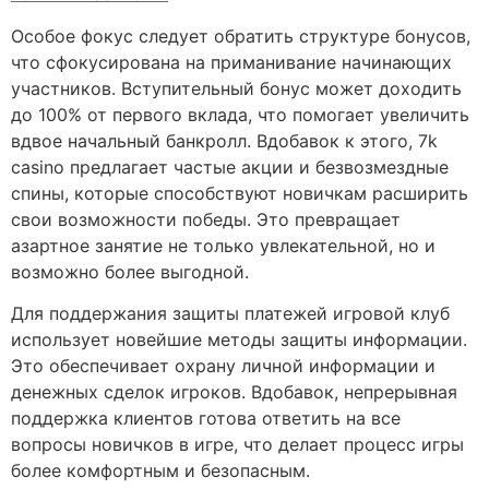
Особое фокус следует обратить структуре бонусов,
что сфокусирована на приманивание начинающих
участников. Вступительный бонус может доходить
до 100% от первого вклада, что помогает увеличить
вдвое начальный банкролл. Вдобавок к этого, 7k
casino предлагает частые акции и безвозмездные
спины, которые способствуют новичкам расширить
свои возможности победы. Это превращает
азартное занятие не только увлекательной, но и
возможно более выгодной.
Для поддержания защиты платежей игровой клуб
использует новейшие методы защиты информации.
Это обеспечивает охрану личной информации и
денежных сделок игроков. Вдобавок, непрерывная
поддержка клиентов готова ответить на все
вопросы новичков в игре, что делает процесс игры
более комфортным и безопасным.