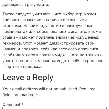
добиваются результата.
Также следует учитывать, что выбор игр может
повлиять на мнение о новичка остальными
игроками. Например, участие в раскрученных
чемпионатах или соревнованиях с значительными
ставками может привлечь внимание искушённых
геймеров. Этот момент демонстрировать свои
навыки и проявить себя как весомого оппонента.
Необходимо осознавать: имидж — это не только о
успехах, но и о том, как вы ведете себя в процессе
азартного процесса.
Leave a Reply
Your email address will not be published.
Required
fields are marked
*
Comment
*