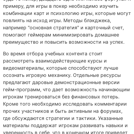
примеру, для игры в покер необходимо изучить
комбинации карт и психологию игры, которые могут
повлиять на исход игры. Методы блэкджека,
например "основная стратегия" и карточный счет,
помогают геймерам минимизировать домашнее
преимущество и повысить возможности на успех.
Во время отбора учебных контента стоит
рассмотреть взаимодействующие курсы и
видеоматериалы, которые способствуют лучше
осознать игровую механику. Отдельные ресурсы
предлагают даровые демонстрационные версии
гейм-программ, что дает возможность начинающим
игрокам тренироваться без финансовых потерь.
Кроме того необходимо исследовать комментарии
прочих участников и быть активным на форумах,
где обсуждаются стратегии и тактики. Указанные
материалы поддержат игрокам развивать навыки и
уверенность в себе, что в конечном итоге приведет