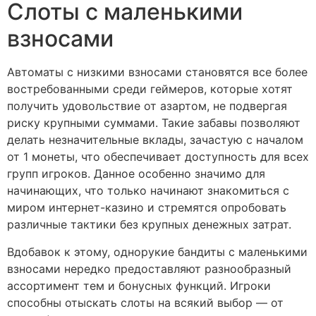
Слоты с маленькими
взносами
Автоматы с низкими взносами становятся все более
востребованными среди геймеров, которые хотят
получить удовольствие от азартом, не подвергая
риску крупными суммами. Такие забавы позволяют
делать незначительные вклады, зачастую с началом
от 1 монеты, что обеспечивает доступность для всех
групп игроков. Данное особенно значимо для
начинающих, что только начинают знакомиться с
миром интернет-казино и стремятся опробовать
различные тактики без крупных денежных затрат.
Вдобавок к этому, однорукие бандиты с маленькими
взносами нередко предоставляют разнообразный
ассортимент тем и бонусных функций. Игроки
способны отыскать слоты на всякий выбор — от