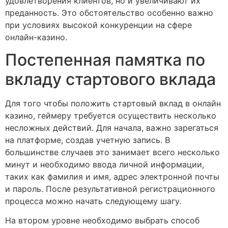
удовлетворения клиентов, но и увеличивают их
преданность. Это обстоятельство особенно важно
при условиях высокой конкуренции на сфере
онлайн-казино.
Постепенная памятка по
вкладу стартового вклада
Для того чтобы положить стартовый вклад в онлайн
казино, геймеру требуется осуществить несколько
несложных действий. Для начала, важно зарегаться
на платформе, создав учетную запись. В
большинстве случаев это занимает всего несколько
минут и необходимо ввода личной информации,
таких как фамилия и имя, адрес электронной почты
и пароль. После результативной регистрационного
процесса можно начать следующему шагу.
На втором уровне необходимо выбрать способ