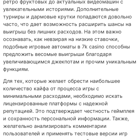
ретро фруктовых до актуальных видеомашин с
увлекательными историями. Дополнительные
турниры и дармовые крутки попадаются довольно
часто, что дает возможность расширить шансы на
выигрыш без лишних расходов. На этом важно
осознавать, как невзирая на низкие ставочки,
подобные игровые автоматы в 7k casino способны
предложить весомые выигрыши благодаря
увеличивающимся джекпотам и прочим уникальным
функциям.
Для тех, которые желает обрести наибольшее
количество кайфа от процесса игры с
минимальными расходами, необходимо искать
лицензированные платформы с надежной
репутацией. Это подтверждает честность геймплея
и сохранность персональной информации. Также,
желательно анализировать комментарии
пользователей и применять тестовые версии игр