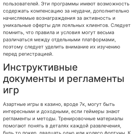
пользователей. Эти программы имеют возможность
содержать компенсацию за неудачи, дополнительно
начисляемые вознаграждения за активность и
уникальные оферты для лояльных клиентов. Следует
помнить, что правила и условия могут весьма
различаться между отдельными платформами,
поэтому следует уделить внимание их изучению
перед регистрацией.
Инструктивные
документы и регламенты
игр
Азартные игры в казино, вроде 7к, могут быть
интересными и доходными, если геймеры знают
регламенты и методы. Тренировочные материалы
помогают понять в деталях каждой развлечения,
будь то покер, двадцать одно или колесо фортуны. К