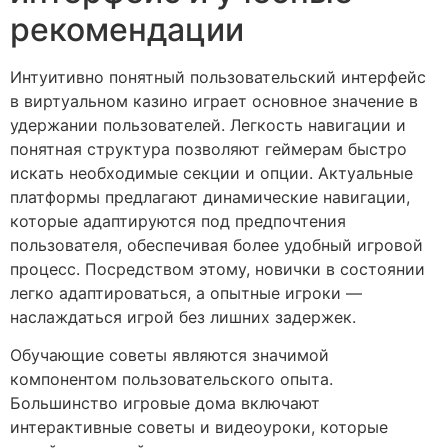
рекомендации
Интуитивно понятный пользовательский интерфейс
в виртуальном казино играет основное значение в
удержании пользователей. Легкость навигации и
понятная структура позволяют геймерам быстро
искать необходимые секции и опции. Актуальные
платформы предлагают динамические навигации,
которые адаптируются под предпочтения
пользователя, обеспечивая более удобный игровой
процесс. Посредством этому, новички в состоянии
легко адаптироваться, а опытные игроки —
наслаждаться игрой без лишних задержек.
Обучающие советы являются значимой
компонентом пользовательского опыта.
Большинство игровые дома включают
интерактивные советы и видеоуроки, которые