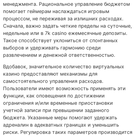
менеджмента. Рациональное управление бюджетом
помогает геймерам наслаждаться игровым
процессом, не переживая за излишних расходах.
Сначала, важно задать четкие пределы на суточные,
недельные или в 7k casino ежемесячные депозиты.
Такое способствует уклониться от спонтанных
выборов и удерживать гармонию среди
развлечением и денежной ответственностью.
Вдобавок, значительное количество виртуальных
казино предоставляют механизмы для
самостоятельного управления расходов.
Пользователи имеют возможность применять эти
функции, как оповещения по достижении
ограничения и/или временные приостановки
учетной записи при превышении заданного
бюджета. Указанные меры помогают удержать
адреналин в адекватных границах и уменьшить
риски. Регулировка таких параметров производится