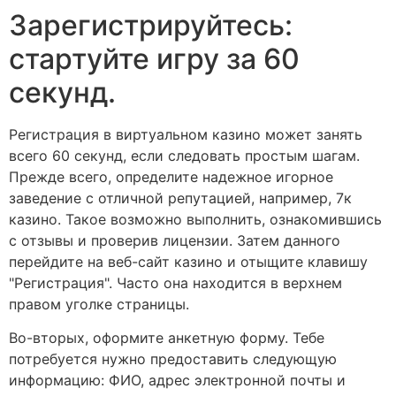
Зарегистрируйтесь:
стартуйте игру за 60
секунд.
Регистрация в виртуальном казино может занять
всего 60 секунд, если следовать простым шагам.
Прежде всего, определите надежное игорное
заведение с отличной репутацией, например, 7к
казино. Такое возможно выполнить, ознакомившись
с отзывы и проверив лицензии. Затем данного
перейдите на веб-сайт казино и отыщите клавишу
"Регистрация". Часто она находится в верхнем
правом уголке страницы.
Во-вторых, оформите анкетную форму. Тебе
потребуется нужно предоставить следующую
информацию: ФИО, адрес электронной почты и