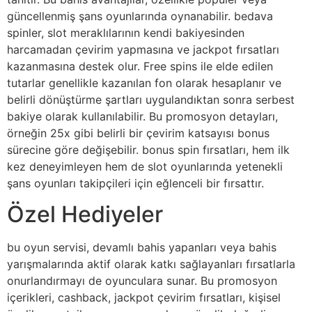
güncellenmiş şans oyunlarında oynanabilir. bedava
spinler, slot meraklılarının kendi bakiyesinden
harcamadan çevirim yapmasına ve jackpot fırsatları
kazanmasına destek olur. Free spins ile elde edilen
tutarlar genellikle kazanılan fon olarak hesaplanır ve
belirli dönüştürme şartları uygulandıktan sonra serbest
bakiye olarak kullanılabilir. Bu promosyon detayları,
örneğin 25x gibi belirli bir çevirim katsayısı bonus
sürecine göre değişebilir. bonus spin fırsatları, hem ilk
kez deneyimleyen hem de slot oyunlarında yetenekli
şans oyunları takipçileri için eğlenceli bir fırsattır.
Özel Hediyeler
bu oyun servisi, devamlı bahis yapanları veya bahis
yarışmalarında aktif olarak katkı sağlayanları fırsatlarla
onurlandırmayı de oyunculara sunar. Bu promosyon
içerikleri, cashback, jackpot çevirim fırsatları, kişisel