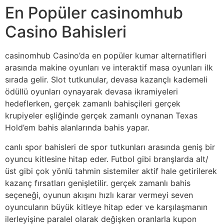
En Popüler casinomhub
Casino Bahisleri
casinomhub Casino’da en popüler kumar alternatifleri
arasında makine oyunları ve interaktif masa oyunları ilk
sırada gelir. Slot tutkunular, devasa kazançlı kademeli
ödüllü oyunları oynayarak devasa ikramiyeleri
hedeflerken, gerçek zamanlı bahisçileri gerçek
krupiyeler eşliğinde gerçek zamanlı oynanan Texas
Hold’em bahis alanlarında bahis yapar.
canlı spor bahisleri de spor tutkunları arasında geniş bir
oyuncu kitlesine hitap eder. Futbol gibi branşlarda alt/
üst gibi çok yönlü tahmin sistemiler aktif hale getirilerek
kazanç fırsatları genişletilir. gerçek zamanlı bahis
seçeneği, oyunun akışını hızlı karar vermeyi seven
oyuncuların büyük kitleye hitap eder ve karşılaşmanın
ilerleyişine paralel olarak değişken oranlarla kupon