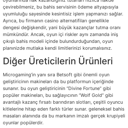
oyunlarında hak kazandığınız tutarları hızlıca nakde
çevirebilmeniz, bu bahis servisinin ödeme altyapısıyla
uyumluluğu sayesinde kesintisiz işlem yapmanızı sağlar.
Ayrıca, bu firmanın casino alternatifiları genellikle
dengesi değişkendir, yani büyük kazançlar tutma oranı
mümkündür. Ancak, oyun içi riskler aynı zamanda iniş
çıkışlı bahis modeli içinde bulundurduğundan, oyun
planınizde mutlaka kendi limitlerinizi korumalısınız.
Diğer Üreticilerin Ürünleri
Microgaming’in yanı sıra Betsoft gibi önemli oyun
geliştiricinın makineları da bu platformun içeriğinde
sunanır. bu oyun geliştiricinin “Divine Fortune” gibi
popüler makineları, bu sağlayıcının “Wolf Gold” gibi
avantajlı kazanç fırsatı barındıran slotları, çeşitli oyuncu
kitlelerine hitap eden farklı türler sunar. geleneksel bahis
masaları alanında da bu markanın imzalı gerçek krupiyeli
oyunlar popülerdir.