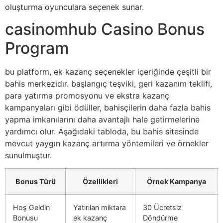
oluşturma oyunculara seçenek sunar.
casinomhub Casino Bonus
Program
bu platform, ek kazanç seçenekler içeriğinde çeşitli bir
bahis merkezidır. başlangıç teşviki, geri kazanım teklifi,
para yatırma promosyonu ve ekstra kazanç
kampanyaları gibi ödüller, bahisçilerin daha fazla bahis
yapma imkanılarını daha avantajlı hale getirmelerine
yardımcı olur. Aşağıdaki tabloda, bu bahis sitesinde
mevcut yaygın kazanç artırma yöntemileri ve örnekler
sunulmuştur.
Bonus Türü
Özellikleri
Örnek Kampanya
Hoş Geldin
Yatırılan miktara
30 Ücretsiz
Bonusu
ek kazanç
Döndürme