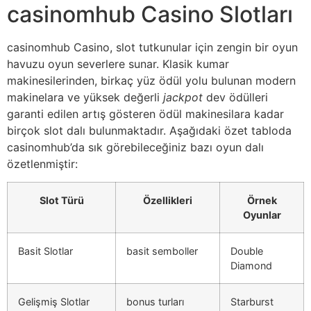
casinomhub Casino Slotları
casinomhub Casino, slot tutkunular için zengin bir oyun
havuzu oyun severlere sunar. Klasik kumar
makinesilerinden, birkaç yüz ödül yolu bulunan modern
makinelara ve yüksek değerli
jackpot
dev ödülleri
garanti edilen artış gösteren ödül makinesilara kadar
birçok slot dalı bulunmaktadır. Aşağıdaki özet tabloda
casinomhub’da sık görebileceğiniz bazı oyun dalı
özetlenmiştir:
Slot Türü
Özellikleri
Örnek
Oyunlar
Basit Slotlar
basit semboller
Double
Diamond
Gelişmiş Slotlar
bonus turları
Starburst