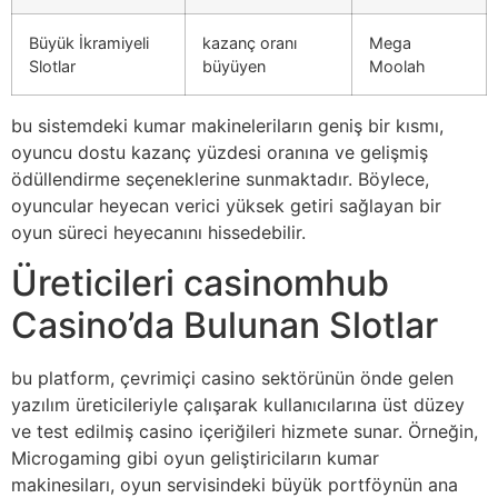
Büyük İkramiyeli
kazanç oranı
Mega
Slotlar
büyüyen
Moolah
bu sistemdeki kumar makineleriların geniş bir kısmı,
oyuncu dostu kazanç yüzdesi oranına ve gelişmiş
ödüllendirme seçeneklerine sunmaktadır. Böylece,
oyuncular heyecan verici yüksek getiri sağlayan bir
oyun süreci heyecanını hissedebilir.
Üreticileri casinomhub
Casino’da Bulunan Slotlar
bu platform, çevrimiçi casino sektörünün önde gelen
yazılım üreticileriyle çalışarak kullanıcılarına üst düzey
ve test edilmiş casino içeriğileri hizmete sunar. Örneğin,
Microgaming gibi oyun geliştiriciların kumar
makinesiları, oyun servisindeki büyük portföynün ana