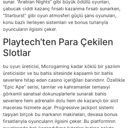
sunar. “Arabian Nights” gibi büyük ödüllü oyunları,
çabucak ciddi kazanç fırsatı kazanma fırsatı sunarken,
“Starburst” gibi oyun atmosferi güçlü şans oyunuları,
konu bazlı ilerleyen sistemları ve bonus turlarıyla
oyuncuların ilgisini çeker.
Playtech’ten Para Çekilen
Slotlar
bu oyun üreticisi, Microgaming kadar köklü bir yazılım
üreticisidır ve bu bahis sitesinde kapsamlı bir bahis
severlere hitap eden casino içeriğiları barındırır. Özellikle
“Epic Ape” serisi, tanrılar ve kahramanlar temasıyi
görkemli sanatsal dokunuşlarlerle sunarak bahis
severlere hem adrenalin dolu hem de kazançlı bir slot
macerası hizmete açar. Progressive jackpot sistemi
taşıyan birçok bu markanın makineları, devasa bonus
fırsatlarıyla oyuncuların ilgisini çeker. Bu platformnın