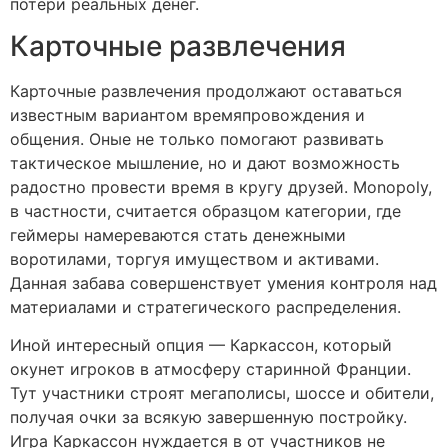
потери реальных денег.
Карточные развлечения
Карточные развлечения продолжают оставаться
известным вариантом времяпровождения и
общения. Оные не только помогают развивать
тактическое мышление, но и дают возможность
радостно провести время в кругу друзей. Monopoly,
в частности, считается образцом категории, где
геймеры намереваются стать денежными
воротилами, торгуя имуществом и активами.
Данная забава совершенствует умения контроля над
материалами и стратегического распределения.
Иной интересный опция — Каркассон, который
окунет игроков в атмосферу старинной Франции.
Тут участники строят мегаполисы, шоссе и обители,
получая очки за всякую завершенную постройку.
Игра Каркассон нуждается в от участников не