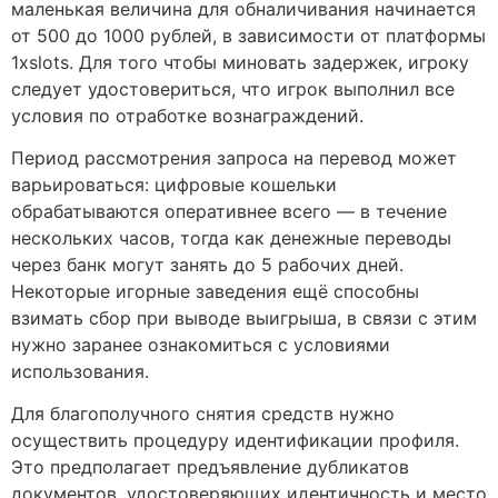
маленькая величина для обналичивания начинается
от 500 до 1000 рублей, в зависимости от платформы
1xslots. Для того чтобы миновать задержек, игроку
следует удостовериться, что игрок выполнил все
условия по отработке вознаграждений.
Период рассмотрения запроса на перевод может
варьироваться: цифровые кошельки
обрабатываются оперативнее всего — в течение
нескольких часов, тогда как денежные переводы
через банк могут занять до 5 рабочих дней.
Некоторые игорные заведения ещё способны
взимать сбор при выводе выигрыша, в связи с этим
нужно заранее ознакомиться с условиями
использования.
Для благополучного снятия средств нужно
осуществить процедуру идентификации профиля.
Это предполагает предъявление дубликатов
документов, удостоверяющих идентичность и место