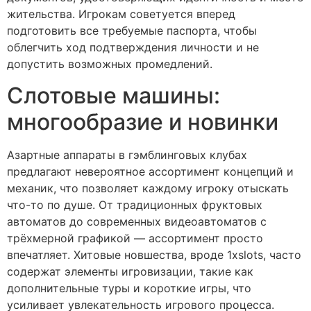
жительства. Игрокам советуется вперед
подготовить все требуемые паспорта, чтобы
облегчить ход подтверждения личности и не
допустить возможных промедлений.
Слотовые машины:
многообразие и новинки
Азартные аппараты в гэмблинговых клубах
предлагают невероятное ассортимент концепций и
механик, что позволяет каждому игроку отыскать
что-то по душе. От традиционных фруктовых
автоматов до современных видеоавтоматов с
трёхмерной графикой — ассортимент просто
впечатляет. Хитовые новшества, вроде 1xslots, часто
содержат элементы игровизации, такие как
дополнительные туры и короткие игры, что
усиливает увлекательность игрового процесса.