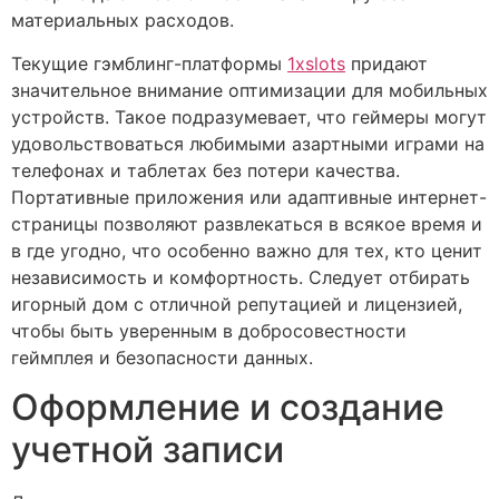
материальных расходов.
Текущие гэмблинг-платформы
1xslots
придают
значительное внимание оптимизации для мобильных
устройств. Такое подразумевает, что геймеры могут
удовольствоваться любимыми азартными играми на
телефонах и таблетах без потери качества.
Портативные приложения или адаптивные интернет-
страницы позволяют развлекаться в всякое время и
в где угодно, что особенно важно для тех, кто ценит
независимость и комфортность. Следует отбирать
игорный дом с отличной репутацией и лицензией,
чтобы быть уверенным в добросовестности
геймплея и безопасности данных.
Оформление и создание
учетной записи