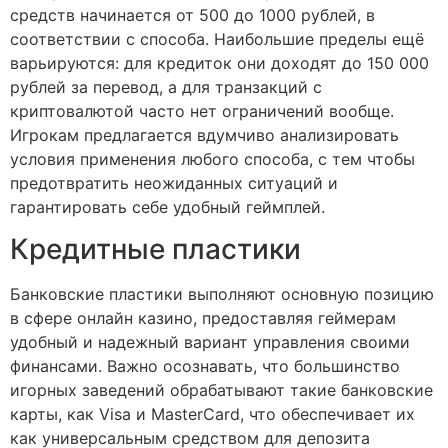
средств начинается от 500 до 1000 рублей, в
соответствии с способа. Наибольшие пределы ещё
варьируются: для кредиток они доходят до 150 000
рублей за перевод, а для транзакций с
криптовалютой часто нет ограничений вообще.
Игрокам предлагается вдумчиво анализировать
условия применения любого способа, с тем чтобы
предотвратить неожиданных ситуаций и
гарантировать себе удобный геймплей.
Кредитные пластики
Банковские пластики выполняют основную позицию
в сфере онлайн казино, предоставляя геймерам
удобный и надежный вариант управления своими
финансами. Важно осознавать, что большинство
игорных заведений обрабатывают такие банковские
карты, как Visa и MasterCard, что обеспечивает их
как универсальным средством для депозита