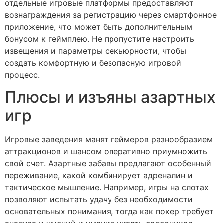
отдельные игровые платформы предоставляют
вознаграждения за регистрацию через смартфонное
приложение, что может быть дополнительным
бонусом к геймплею. Не пропустите настроить
извещения и параметры секьюрности, чтобы
создать комфортную и безопасную игровой
процесс.
Плюсы и изъяны азартных
игр
Игровые заведения манят геймеров разнообразием
аттракционов и шансом оперативно приумножить
свой счет. Азартные забавы предлагают особенный
переживание, какой комбинирует адреналин и
тактическое мышление. Например, игры на слотах
позволяют испытать удачу без необходимости
основательных понимания, тогда как покер требует