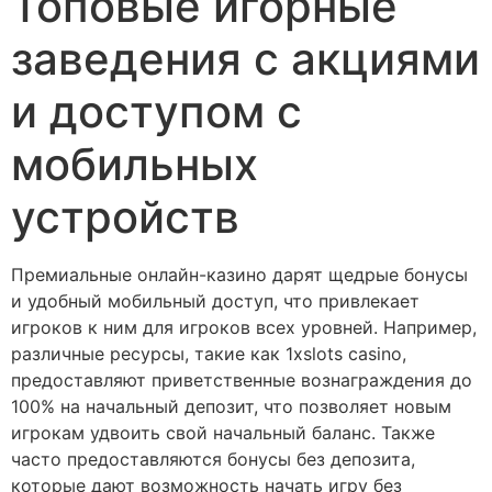
Топовые игорные
заведения с акциями
и доступом с
мобильных
устройств
Премиальные онлайн-казино дарят щедрые бонусы
и удобный мобильный доступ, что привлекает
игроков к ним для игроков всех уровней. Например,
различные ресурсы, такие как 1xslots casino,
предоставляют приветственные вознаграждения до
100% на начальный депозит, что позволяет новым
игрокам удвоить свой начальный баланс. Также
часто предоставляются бонусы без депозита,
которые дают возможность начать игру без