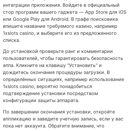
интеграции приложения. Войдите в официальный
стор программ вашего гаджета — App Store для iOS
или Google Play для Android. В графе поисковика
впишите название требуемого казино, например
1xslots casino, и выберите его из предложенного
списка.
До установкой проверьте ранг и комментарии
пользователей, чтобы гарантировать безопасность
аппа. Кликните на клавишу "Установить" и
дождитесь окончания процедуры загрузки. В
определённых ситуациях, например использование
1xslots casino, вероятно понадобиться
подтверждение установки посредством
конфигурации защиты аппарата.
По завершении окончания установки, откройте
аппликацию и заведите учетную запись, если у вас
пока нет аккаунта. Обратите внимание, что