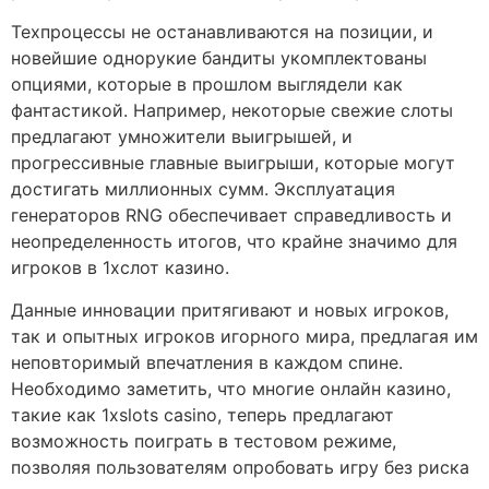
Техпроцессы не останавливаются на позиции, и
новейшие однорукие бандиты укомплектованы
опциями, которые в прошлом выглядели как
фантастикой. Например, некоторые свежие слоты
предлагают умножители выигрышей, и
прогрессивные главные выигрыши, которые могут
достигать миллионных сумм. Эксплуатация
генераторов RNG обеспечивает справедливость и
неопределенность итогов, что крайне значимо для
игроков в 1хслот казино.
Данные инновации притягивают и новых игроков,
так и опытных игроков игорного мира, предлагая им
неповторимый впечатления в каждом спине.
Необходимо заметить, что многие онлайн казино,
такие как 1xslots casino, теперь предлагают
возможность поиграть в тестовом режиме,
позволяя пользователям опробовать игру без риска