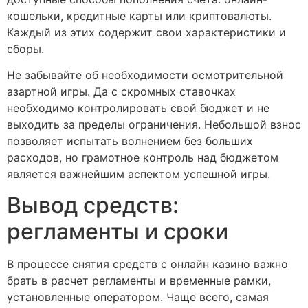
кошельки, кредитные карты или криптовалюты.
Каждый из этих содержит свои характеристики и
сборы.
Не забывайте об необходимости осмотрительной
азартной игры. Да с скромных ставочках
необходимо контролировать свой бюджет и не
выходить за пределы ограничения. Небольшой взнос
позволяет испытать волнением без больших
расходов, но грамотное контроль над бюджетом
является важнейшим аспектом успешной игры.
Вывод средств:
регламенты и сроки
В процессе снятия средств с онлайн казино важно
брать в расчет регламенты и временные рамки,
установленные оператором. Чаще всего, самая