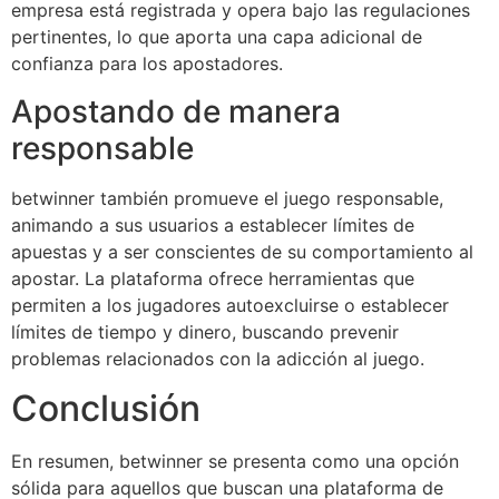
empresa está registrada y opera bajo las regulaciones
pertinentes, lo que aporta una capa adicional de
confianza para los apostadores.
Apostando de manera
responsable
betwinner también promueve el juego responsable,
animando a sus usuarios a establecer límites de
apuestas y a ser conscientes de su comportamiento al
apostar. La plataforma ofrece herramientas que
permiten a los jugadores autoexcluirse o establecer
límites de tiempo y dinero, buscando prevenir
problemas relacionados con la adicción al juego.
Conclusión
En resumen, betwinner se presenta como una opción
sólida para aquellos que buscan una plataforma de