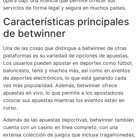
opera bajo una licencia que permite ofrecer sus
servicios de forma legal y segura en muchos países.
Características principales
de betwinner
Una de las cosas que distingue a betwinner de otras
plataformas es su variedad de opciones de apuestas.
Los usuarios pueden apostar en deportes como fútbol,
baloncesto, tenis y muchos más, así como en eventos
de deportes electrónicos, lo que está ganando cada
vez más popularidad. Además, betwinner ofrece
apuestas en vivo, lo que permite a los apostadores
colocar sus apuestas mientras los eventos están en
curso.
Además de las apuestas deportivas, betwinner también
cuenta con un casino en línea completo, con una
extensa colección de juegos que incluye tragamonedas,