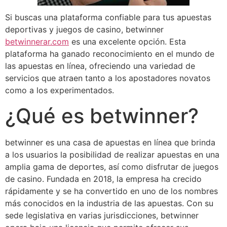
Si buscas una plataforma confiable para tus apuestas
deportivas y juegos de casino, betwinner
betwinnerar.com
es una excelente opción. Esta
plataforma ha ganado reconocimiento en el mundo de
las apuestas en línea, ofreciendo una variedad de
servicios que atraen tanto a los apostadores novatos
como a los experimentados.
¿Qué es betwinner?
betwinner es una casa de apuestas en línea que brinda
a los usuarios la posibilidad de realizar apuestas en una
amplia gama de deportes, así como disfrutar de juegos
de casino. Fundada en 2018, la empresa ha crecido
rápidamente y se ha convertido en uno de los nombres
más conocidos en la industria de las apuestas. Con su
sede legislativa en varias jurisdicciones, betwinner