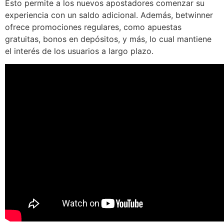
Esto permite a los nuevos apostadores comenzar su
experiencia con un saldo adicional. Además, betwinner
ofrece promociones regulares, como apuestas
gratuitas, bonos en depósitos, y más, lo cual mantiene
el interés de los usuarios a largo plazo.