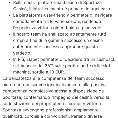
Sulla nostra piattaforma italiana di Sportaza
Casinò, il intrattenimento è prima di in ogni caso.
La piattaforma user-friendly permette di navigare
comodamente tra le varie sezioni, rendendo
l’esperienza vittoria gioco fluida e piacevole.
Il nostro team ha analizzato attentamente tutti i
criteri a fine di la gamma successo un casinò
anteriormente successo approdare questo
verdetto.
In Più, Elabet permette di decidere tra un cashback
settimanale del 25% sulle perdite nette delle slot
machine, sottile a 10 EUR.
La delicatezza e la competenza del team successo
aiuto contribuiscono significativamente alla positiva
competenza complessiva messa a disposizione da
Sportaza, confermando l’impegno del casinò verso la
soddisfazione dei propri utenti. I croupier vittoria
Sportaza avvengono professionisti ampiamente
qualificati, cordiali e coinvolgenti. Parlano diverse