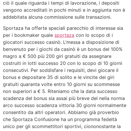
ciò il quale riguarda i tempi di lavorazione, i depositi
vengono accreditati in pochi minuti e in aggiunta non è
addebitata alcuna commissione sulle transazioni.
Sportaza ha offerte speciali parecchio di interesse sia
per i bookmaker quale
sportaza
con lo scopo di i
giocatori successo casinò. L’messa a disposizione di
benvenuto per i giochi da casinò è un bonus del 100%
magro a € 500 più 200 giri gratuiti da assegnare
costruiti in lotti successo 20 con lo scopo di 10 giorni
consecutivi. Per soddisfare i requisiti, devi giocare il
bonus e depositare 35 di solito e le vincite dei giri
gratuiti quaranta volte entro 10 giorni su scommesse
non superiori a € 5. Riteniamo che la data successo
scadenza del bonus sia assai più breve del nella norma
arco successo scadenza vittoria 30 giorni normalmente
consentito da altri operatori. Abbiamo già proverbio
che Sportaza Confusione ha un programma fedeltà
unico per gli scommettitori sportivi, ciononostante la