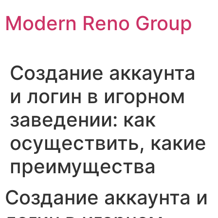
Skip
Modern Reno Group
to
content
Создание аккаунта
и логин в игорном
заведении: как
осуществить, какие
преимущества
Создание аккаунта и