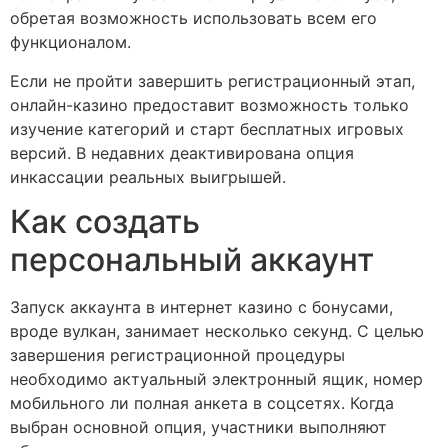
обретая возможность использовать всем его
функционалом.
Если не пройти завершить регистрационный этап,
онлайн-казино предоставит возможность только
изучение категорий и старт бесплатных игровых
версий. В недавних деактивирована опция
инкассации реальных выигрышей.
Как создать
персональный аккаунт
Запуск аккаунта в интернет казино с бонусами,
вроде вулкан, занимает несколько секунд. С целью
завершения регистрационной процедуры
необходимо актуальный электронный ящик, номер
мобильного ли полная анкета в соцсетях. Когда
выбран основной опция, участники выполняют