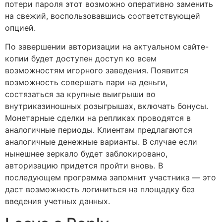
потери пароля этот возможно оперативно заменить
на свежий, воспользовавшись соответствующей
опцией.
По завершении авторизации на актуальном сайте-
копии будет доступен доступ ко всем
возможностям игорного заведения. Появится
возможность совершать пари на деньги,
состязаться за крупные выигрыши во
внутриказиношных розыгрышах, включать бонусы.
Монетарные сделки на репликах проводятся в
аналогичные периоды. Клиентам предлагаются
аналогичные денежные варианты. В случае если
нынешнее зеркало будет заблокировано,
авторизацию придется пройти вновь. В
последующем программа запомнит участника — это
даст возможность логиниться на площадку без
введения учетных данных.