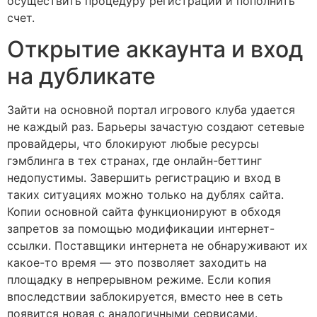
осуществить процедуру регистрации и пополнить
счет.
Открытие аккаунта и вход
на дубликате
Зайти на основной портал игрового клуба удается
не каждый раз. Барьеры зачастую создают сетевые
провайдеры, что блокируют любые ресурсы
гэмблинга в тех странах, где онлайн-беттинг
недопустимы. Завершить регистрацию и вход в
таких ситуациях можно только на дублях сайта.
Копии основной сайта функционируют в обходя
запретов за помощью модификации интернет-
ссылки. Поставщики интернета не обнаруживают их
какое-то время — это позволяет заходить на
площадку в непрерывном режиме. Если копия
впоследствии заблокируется, вместо нее в сеть
появится новая с аналогичными сервисами.