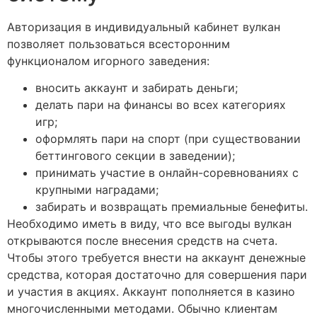
Авторизация в индивидуальный кабинет вулкан
позволяет пользоваться всесторонним
функционалом игорного заведения:
вносить аккаунт и забирать деньги;
делать пари на финансы во всех категориях
игр;
оформлять пари на спорт (при существовании
беттингового секции в заведении);
принимать участие в онлайн-соревнованиях с
крупными наградами;
забирать и возвращать премиальные бенефиты.
Необходимо иметь в виду, что все выгоды вулкан
открываются после внесения средств на счета.
Чтобы этого требуется внести на аккаунт денежные
средства, которая достаточно для совершения пари
и участия в акциях. Аккаунт пополняется в казино
многочисленными методами. Обычно клиентам