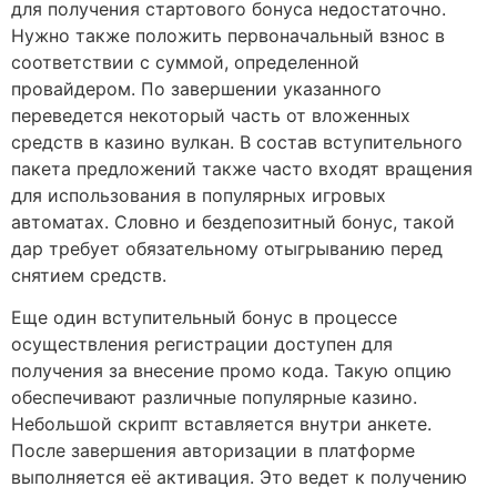
для получения стартового бонуса недостаточно.
Нужно также положить первоначальный взнос в
соответствии с суммой, определенной
провайдером. По завершении указанного
переведется некоторый часть от вложенных
средств в казино вулкан. В состав вступительного
пакета предложений также часто входят вращения
для использования в популярных игровых
автоматах. Словно и бездепозитный бонус, такой
дар требует обязательному отыгрыванию перед
снятием средств.
Еще один вступительный бонус в процессе
осуществления регистрации доступен для
получения за внесение промо кода. Такую опцию
обеспечивают различные популярные казино.
Небольшой скрипт вставляется внутри анкете.
После завершения авторизации в платформе
выполняется её активация. Это ведет к получению