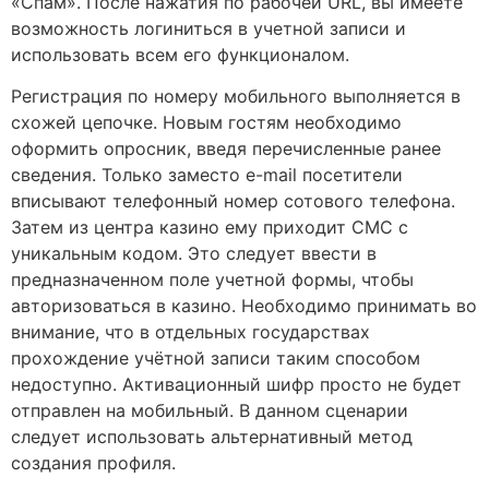
«Спам». После нажатия по рабочей URL, вы имеете
возможность логиниться в учетной записи и
использовать всем его функционалом.
Регистрация по номеру мобильного выполняется в
схожей цепочке. Новым гостям необходимо
оформить опросник, введя перечисленные ранее
сведения. Только заместо e-mail посетители
вписывают телефонный номер сотового телефона.
Затем из центра казино ему приходит СМС с
уникальным кодом. Это следует ввести в
предназначенном поле учетной формы, чтобы
авторизоваться в казино. Необходимо принимать во
внимание, что в отдельных государствах
прохождение учётной записи таким способом
недоступно. Активационный шифр просто не будет
отправлен на мобильный. В данном сценарии
следует использовать альтернативный метод
создания профиля.