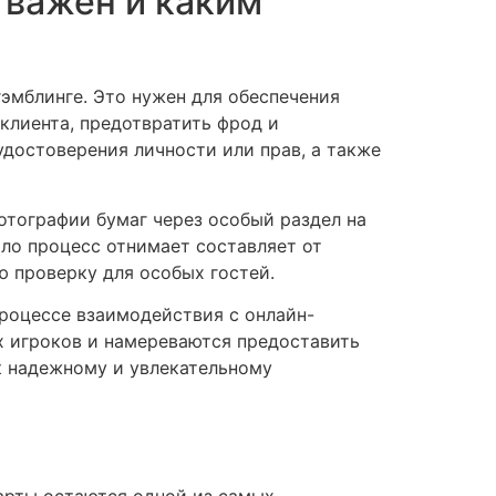
 важен и каким
эмблинге. Это нужен для обеспечения
клиента, предотвратить фрод и
достоверения личности или прав, а также
отографии бумаг через особый раздел на
ило процесс отнимает составляет от
ю проверку для особых гостей.
процессе взаимодействия с онлайн-
х игроков и намереваются предоставить
к надежному и увлекательному