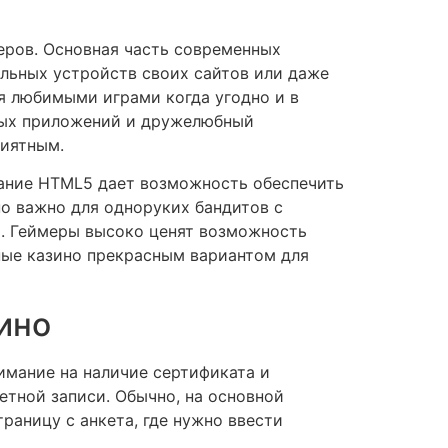
еров. Основная часть современных
льных устройств своих сайтов или даже
я любимыми играми когда угодно и в
овых приложений и дружелюбный
риятным.
ание HTML5 дает возможность обеспечить
но важно для одноруких бандитов с
а. Геймеры высоко ценят возможность
нные казино прекрасным вариантом для
ино
имание на наличие сертификата и
етной записи. Обычно, на основной
траницу с анкета, где нужно ввести