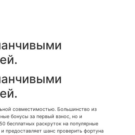
манчивыми
ей.
манчивыми
ей.
ьной совместимостью. Большинство из
ные бонусы за первый взнос, но и
50 бесплатных раскруток на популярные
 и предоставляет шанс проверить фортуна