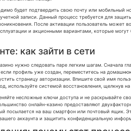
ходимо будет подтвердить свою почту или мобильный н
 учетной записи. Данный процесс требуется для защит
никновения. После активации пользователь может вой
ксплуатации и акционными вариантами, которые могут
те: как зайти в сети
азино нужно следовать паре легким шагам. Сначала гла
 если профиль уже создан, переместитесь на домашню
апустить страницу авторизации. Впишите свой имя поль
од, используйте системой восстановления, щелкнув на 
меняйте несложные ключи доступа и не раскрывайте с
ольшинство онлайн-казино предоставляют двухфактор
ый посылается на ваш смартфон или почтовый ящик. Э
вашего аккаунта и защитить конфиденциальную инфор