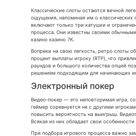
Классические слоты остаются вечной леге
ощущения, напоминая им о классических с
включают только три катушки и ограничен
процесса. Они известны своими обычными
казино казино 7К.
Вопреки на свою легкость, ретро слоты о
процент выплаты игроку (RTP), что привл
раундов и большого количества опций поз
решением подходящим для начинающих игр
Электронный покер
Видео-покер — это неповторимая игра, со
геймер соревнуется не с другими игрокам
повысить вероятность на выигрыш. Видеопо
Всякая из них обладает свои особенности 
При подбора игрового процесса важно за