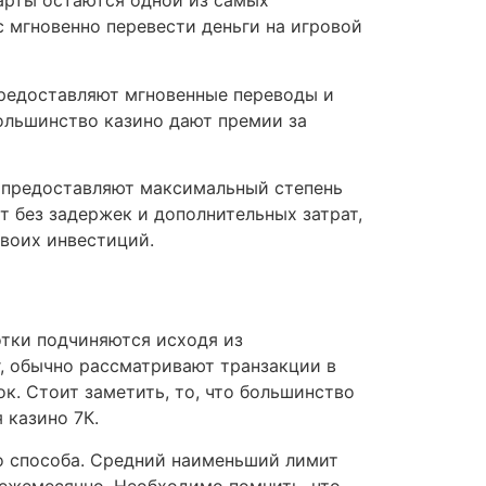
арты остаются одной из самых
с мгновенно перевести деньги на игровой
 предоставляют мгновенные переводы и
ольшинство казино дают премии за
м предоставляют максимальный степень
 без задержек и дополнительных затрат,
воих инвестиций.
отки подчиняются исходя из
er, обычно рассматривают транзакции в
ок. Стоит заметить, то, что большинство
 казино 7К.
го способа. Средний наименьший лимит
 ежемесячно. Необходимо помнить, что