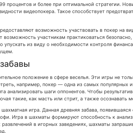
 99 процентов и более при оптимальной стратегии. Но
видности видеопокера. Такое способствует предотвра
редоставляют возможность участвовать в покер на вид
т возможность участникам практиковаться безопасно, 
жно упускать из виду о необходимости контроля финанс
ущем.
 забавы
тельное положение в сфере веселья. Эти игры не толь
реть, например, покер — одна из самых популярных иг
нта анализировать шаги оппонентов. Чтобы результати
чая такие, как масть или стрит, а также осознавать м
шахматная игра. Данная древняя забава, появившаяся 
рофи. Игра в шахматы формируют способность к анали
х развлечений в игорных заведениях, шахматы запраши
ед.