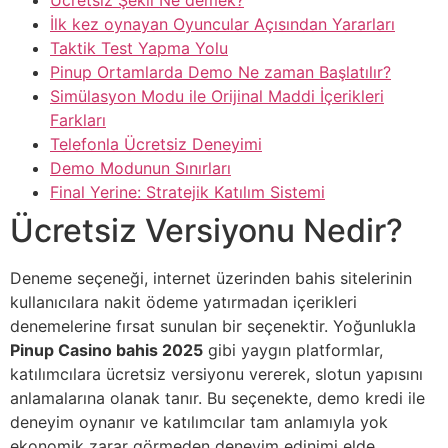
Ücretsiz Şekli Ne demek?
İlk kez oynayan Oyuncular Açısından Yararları
Taktik Test Yapma Yolu
Pinup Ortamlarda Demo Ne zaman Başlatılır?
Simülasyon Modu ile Orijinal Maddi İçerikleri
Farkları
Telefonla Ücretsiz Deneyimi
Demo Modunun Sınırları
Final Yerine: Stratejik Katılım Sistemi
Ücretsiz Versiyonu Nedir?
Deneme seçeneği, internet üzerinden bahis sitelerinin
kullanıcılara nakit ödeme yatırmadan içerikleri
denemelerine fırsat sunulan bir seçenektir. Yoğunlukla
Pinup Casino bahis 2025
gibi yaygın platformlar,
katılımcılara ücretsiz versiyonu vererek, slotun yapısını
anlamalarına olanak tanır. Bu seçenekte, demo kredi ile
deneyim oynanır ve katılımcılar tam anlamıyla yok
ekonomik zarar görmeden deneyim edinimi elde