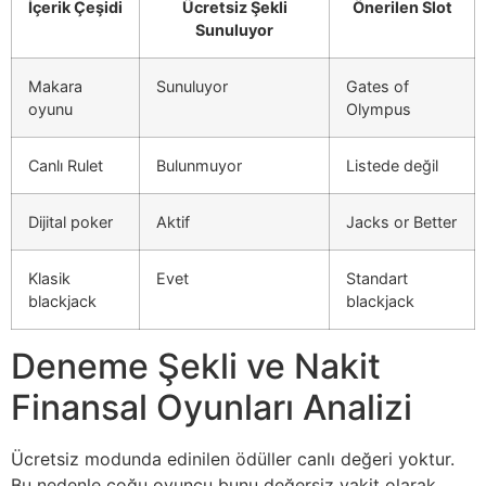
İçerik Çeşidi
Ücretsiz Şekli
Önerilen Slot
Sunuluyor
Makara
Sunuluyor
Gates of
oyunu
Olympus
Canlı Rulet
Bulunmuyor
Listede değil
Dijital poker
Aktif
Jacks or Better
Klasik
Evet
Standart
blackjack
blackjack
Deneme Şekli ve Nakit
Finansal Oyunları Analizi
Ücretsiz modunda edinilen ödüller canlı değeri yoktur.
Bu nedenle çoğu oyuncu bunu değersiz vakit olarak