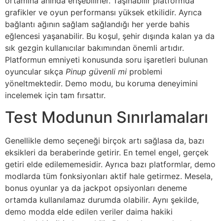
ortamına anında erişebilirler. Taşınabilir platformda
grafikler ve oyun performansı yüksek etkilidir. Ayrıca
bağlantı ağının sağlam sağlandığı her yerde bahis
eğlencesi yaşanabilir. Bu koşul, şehir dışında kalan ya da
sık gezgin kullanıcılar bakımından önemli artıdır.
Platformun emniyeti konusunda soru işaretleri bulunan
oyuncular sıkça
Pinup güvenli mi
problemi
yöneltmektedir. Demo modu, bu koruma deneyimini
incelemek için tam fırsattır.
Test Modunun Sınırlamaları
Genellikle demo seçeneği birçok artı sağlasa da, bazı
eksikleri da beraberinde getirir. En temel engel, gerçek
getiri elde edilememesidir. Ayrıca bazı platformlar, demo
modlarda tüm fonksiyonları aktif hale getirmez. Mesela,
bonus oyunlar ya da jackpot opsiyonları deneme
ortamda kullanılamaz durumda olabilir. Aynı şekilde,
demo modda elde edilen veriler daima hakiki