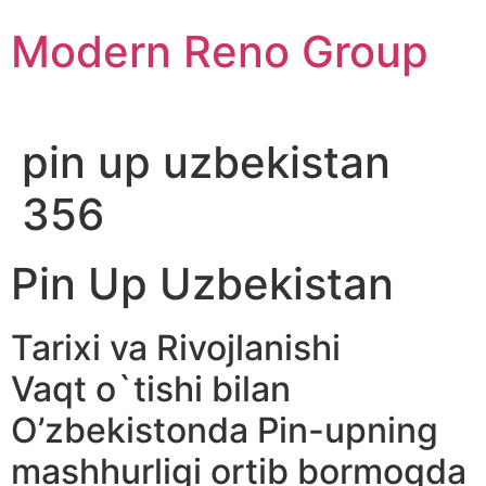
Skip
Modern Reno Group
to
content
pin up uzbekistan
356
Pin Up Uzbekistan
Tarixi va Rivojlanishi
Vaqt o`tishi bilan
O’zbekistonda Pin-upning
mashhurligi ortib bormoqda