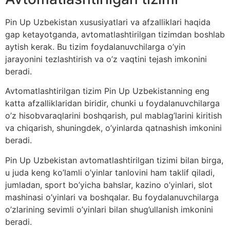
Pin Up Uzbekistan xususiyatlari va afzalliklari haqida
gap ketayotganda, avtomatlashtirilgan tizimdan boshlab
aytish kerak. Bu tizim foydalanuvchilarga o’yin
jarayonini tezlashtirish va o’z vaqtini tejash imkonini
beradi.
Avtomatlashtirilgan tizim Pin Up Uzbekistanning eng
katta afzalliklaridan biridir, chunki u foydalanuvchilarga
o’z hisobvaraqlarini boshqarish, pul mablag’larini kiritish
va chiqarish, shuningdek, o’yinlarda qatnashish imkonini
beradi.
Pin Up Uzbekistan avtomatlashtirilgan tizimi bilan birga,
u juda keng ko’lamli o’yinlar tanlovini ham taklif qiladi,
jumladan, sport bo’yicha bahslar, kazino o’yinlari, slot
mashinasi o’yinlari va boshqalar. Bu foydalanuvchilarga
o’zlarining sevimli o’yinlari bilan shug’ullanish imkonini
beradi.