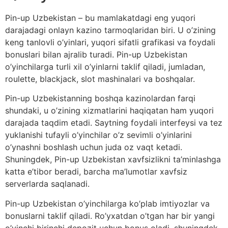
Pin-up Uzbekistan – bu mamlakatdagi eng yuqori
darajadagi onlayn kazino tarmoqlaridan biri. U o’zining
keng tanlovli o’yinlari, yuqori sifatli grafikasi va foydali
bonuslari bilan ajralib turadi. Pin-up Uzbekistan
o’yinchilarga turli xil o’yinlarni taklif qiladi, jumladan,
roulette, blackjack, slot mashinalari va boshqalar.
Pin-up Uzbekistanning boshqa kazinolardan farqi
shundaki, u o’zining xizmatlarini haqiqatan ham yuqori
darajada taqdim etadi. Saytning foydali interfeysi va tez
yuklanishi tufayli o’yinchilar o’z sevimli o’yinlarini
o’ynashni boshlash uchun juda oz vaqt ketadi.
Shuningdek, Pin-up Uzbekistan xavfsizlikni ta’minlashga
katta e’tibor beradi, barcha ma’lumotlar xavfsiz
serverlarda saqlanadi.
Pin-up Uzbekistan o’yinchilarga ko’plab imtiyozlar va
bonuslarni taklif qiladi. Ro’yxatdan o’tgan har bir yangi
o’yinchi birinchi depozit uchun bonus oladi, shuningdek,