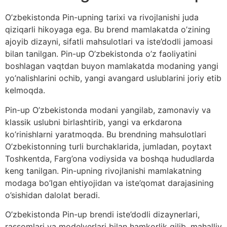
O’zbekistonda Pin-upning tarixi va rivojlanishi juda
qiziqarli hikoyaga ega. Bu brend mamlakatda o’zining
ajoyib dizayni, sifatli mahsulotlari va iste’dodli jamoasi
bilan tanilgan. Pin-up O’zbekistonda o’z faoliyatini
boshlagan vaqtdan buyon mamlakatda modaning yangi
yo’nalishlarini ochib, yangi avangard uslublarini joriy etib
kelmoqda.
Pin-up O’zbekistonda modani yangilab, zamonaviy va
klassik uslubni birlashtirib, yangi va erkdarona
ko’rinishlarni yaratmoqda. Bu brendning mahsulotlari
O’zbekistonning turli burchaklarida, jumladan, poytaxt
Toshkentda, Farg’ona vodiysida va boshqa hududlarda
keng tanilgan. Pin-upning rivojlanishi mamlakatning
modaga bo’lgan ehtiyojidan va iste’qomat darajasining
o’sishidan dalolat beradi.
O’zbekistonda Pin-up brendi iste’dodli dizaynerlari,
rassomlari va modelyerlari bilan hamkorlik qilib, mahalliy