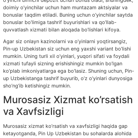
doimiy o’yinchilar uchun ham muntazam aktsiyalar va
bonuslar taqdim etiladi. Buning uchun o’yinchilar saytda
bonuslar bo’limiga tashrif buyurishlari va qo’llab-
quvvatlash xizmati bilan aloqada bo’lishlari kifoya.
Agar siz onlayn kazinolarni va o’yinlarni yoqtirsangiz,
Pin-up Uzbekistan siz uchun eng yaxshi variant bo’lishi
mumkin. Uning turli xil o’yinlari, yuqori sifati va foydali
xizmati tufayli sizning erishishingiz mumkin bo’lgan
ko’plab imkoniyatlarga ega bo’lasiz. Shuning uchun, Pin-
up Uzbekistanga tashrif buyurib, o’z o’yinlari dunyosiga
sho’ng’ib ketishingiz mumkin.
Murosasiz Xizmat ko’rsatish
va Xavfsizligi
Murosasiz xizmat ko’rsatish va xavfsizligi haqida gap
ketayotganda, Pin Up Uzbekistan bu sohalarda alohida