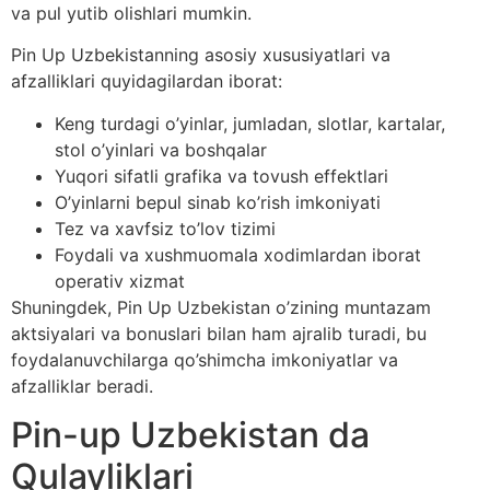
va pul yutib olishlari mumkin.
Pin Up Uzbekistanning asosiy xususiyatlari va
afzalliklari quyidagilardan iborat:
Keng turdagi o’yinlar, jumladan, slotlar, kartalar,
stol o’yinlari va boshqalar
Yuqori sifatli grafika va tovush effektlari
O’yinlarni bepul sinab ko’rish imkoniyati
Tez va xavfsiz to’lov tizimi
Foydali va xushmuomala xodimlardan iborat
operativ xizmat
Shuningdek, Pin Up Uzbekistan o’zining muntazam
aktsiyalari va bonuslari bilan ham ajralib turadi, bu
foydalanuvchilarga qo’shimcha imkoniyatlar va
afzalliklar beradi.
Pin-up Uzbekistan da
Qulayliklari