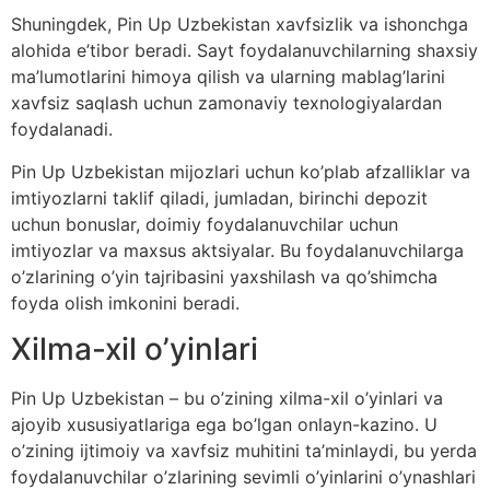
Shuningdek, Pin Up Uzbekistan xavfsizlik va ishonchga
alohida e’tibor beradi. Sayt foydalanuvchilarning shaxsiy
ma’lumotlarini himoya qilish va ularning mablag’larini
xavfsiz saqlash uchun zamonaviy texnologiyalardan
foydalanadi.
Pin Up Uzbekistan mijozlari uchun ko’plab afzalliklar va
imtiyozlarni taklif qiladi, jumladan, birinchi depozit
uchun bonuslar, doimiy foydalanuvchilar uchun
imtiyozlar va maxsus aktsiyalar. Bu foydalanuvchilarga
o’zlarining o’yin tajribasini yaxshilash va qo’shimcha
foyda olish imkonini beradi.
Xilma-xil o’yinlari
Pin Up Uzbekistan – bu o’zining xilma-xil o’yinlari va
ajoyib xususiyatlariga ega bo’lgan onlayn-kazino. U
o’zining ijtimoiy va xavfsiz muhitini ta’minlaydi, bu yerda
foydalanuvchilar o’zlarining sevimli o’yinlarini o’ynashlari