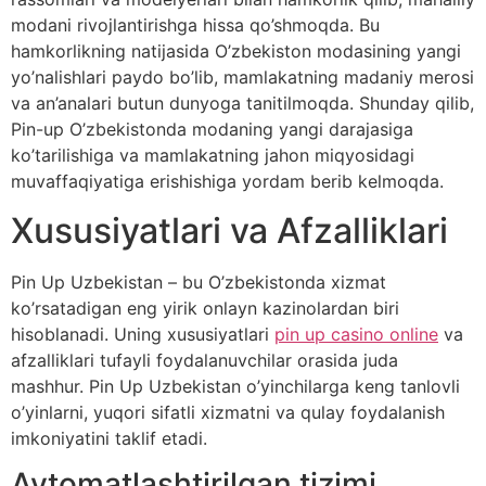
modani rivojlantirishga hissa qo’shmoqda. Bu
hamkorlikning natijasida O’zbekiston modasining yangi
yo’nalishlari paydo bo’lib, mamlakatning madaniy merosi
va an’analari butun dunyoga tanitilmoqda. Shunday qilib,
Pin-up O’zbekistonda modaning yangi darajasiga
ko’tarilishiga va mamlakatning jahon miqyosidagi
muvaffaqiyatiga erishishiga yordam berib kelmoqda.
Xususiyatlari va Afzalliklari
Pin Up Uzbekistan – bu O’zbekistonda xizmat
ko’rsatadigan eng yirik onlayn kazinolardan biri
hisoblanadi. Uning xususiyatlari
pin up casino online
va
afzalliklari tufayli foydalanuvchilar orasida juda
mashhur. Pin Up Uzbekistan o’yinchilarga keng tanlovli
o’yinlarni, yuqori sifatli xizmatni va qulay foydalanish
imkoniyatini taklif etadi.
Avtomatlashtirilgan tizimi