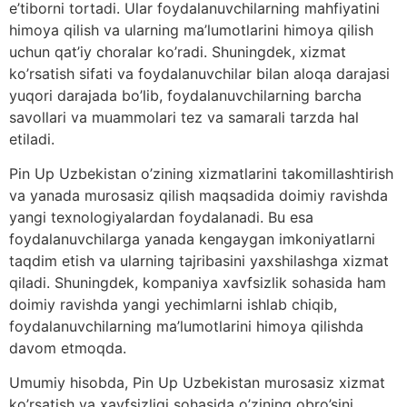
e’tiborni tortadi. Ular foydalanuvchilarning mahfiyatini
himoya qilish va ularning ma’lumotlarini himoya qilish
uchun qat’iy choralar ko’radi. Shuningdek, xizmat
ko’rsatish sifati va foydalanuvchilar bilan aloqa darajasi
yuqori darajada bo’lib, foydalanuvchilarning barcha
savollari va muammolari tez va samarali tarzda hal
etiladi.
Pin Up Uzbekistan o’zining xizmatlarini takomillashtirish
va yanada murosasiz qilish maqsadida doimiy ravishda
yangi texnologiyalardan foydalanadi. Bu esa
foydalanuvchilarga yanada kengaygan imkoniyatlarni
taqdim etish va ularning tajribasini yaxshilashga xizmat
qiladi. Shuningdek, kompaniya xavfsizlik sohasida ham
doimiy ravishda yangi yechimlarni ishlab chiqib,
foydalanuvchilarning ma’lumotlarini himoya qilishda
davom etmoqda.
Umumiy hisobda, Pin Up Uzbekistan murosasiz xizmat
ko’rsatish va xavfsizligi sohasida o’zining obro’sini