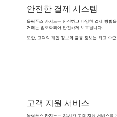
안전한 결제 시스템
올림푸스 카지노는 안전하고 다양한 결제 방법을 
거래는 암호화되어 안전하게 보호됩니다.
또한, 고객의 개인 정보와 금융 정보는 최고 수
고객 지원 서비스
올림푸스 카지노는 24시간 고객 지원 서비스를 