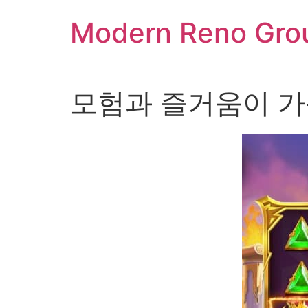
Skip
Modern Reno Gro
to
content
모험과 즐거움이 가