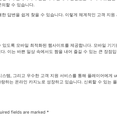
문의할 수 있습니다.
 대한 답변을 쉽게 찾을 수 있습니다. 이렇게 체계적인 고객 지
 있도록 모바일 최적화된 웹사이트를 제공합니다. 모바일 기기
. 이는 바쁜 일상 속에서도 짬을 내어 즐길 수 있는 큰 장점입
템, 그리고 우수한 고객 지원 서비스를 통해 플레이어에게 unfo
사랑하는 온라인 카지노로 성장하고 있습니다. 신뢰할 수 있는 
uired fields are marked
*