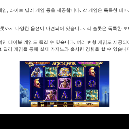
게임, 라이브 딜러 게임 등을 제공합니다. 각 게임은 독특한 테
롯까지 다양한 옵션이 마련되어 있습니다. 각 슬롯은 독특한 보
적인 테이블 게임도 즐길 수 있습니다. 여러 변형 게임도 제공되
딜러 게임을 통해 실제 카지노와 흡사한 경험을 할 수 있습니다