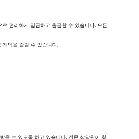
으로 편리하게 입금하고 출금할 수 있습니다. 모든
 게임을 즐길 수 있습니다.
받을 수 있도록 하고 있습니다. 전문 상담원이 항