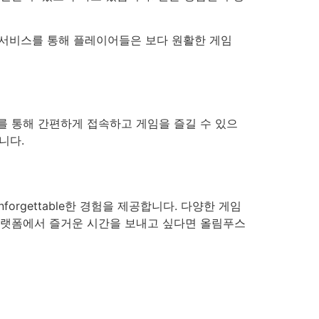
원 서비스를 통해 플레이어들은 보다 원활한 게임
를 통해 간편하게 접속하고 게임을 즐길 수 있으
니다.
rgettable한 경험을 제공합니다. 다양한 게임
플랫폼에서 즐거운 시간을 보내고 싶다면 올림푸스