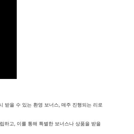
 받을 수 있는 환영 보너스, 매주 진행되는 리로
립하고, 이를 통해 특별한 보너스나 상품을 받을