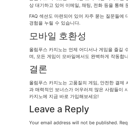
상 대기하고 있어 이메일, 채팅, 전화 등을 통해 
FAQ 섹션도 마련되어 있어 자주 묻는 질문들에
경험을 누릴 수 있습니다.
모바일 호환성
올림푸스 카지노는 언제 어디서나 게임을 즐길 수
며, 모든 게임이 모바일에서도 완벽하게 작동합니다
결론
올림푸스 카지노는 고품질의 게임, 안전한 결제 시스
과 매력적인 보너스가 어우러져 많은 사람들이 
카지노에 지금 바로 가입해보세요!
Leave a Reply
Your email address will not be published.
Req