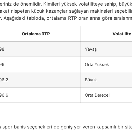
hleriniz de önemlidir. Kimileri yüksek volatiliteye sahip, büy
fakat nispeten küçük kazançlar sağlayan makineleri seçebilir. 
r. Aşağıdaki tabloda, ortalama RTP oranlarına göre sıralanmış
Ortalama RTP
Volatilite
98
Yavaş
96
Orta Yüksek
96,2
Büyük
96,6
Orta Dereceli
 spor bahis seçenekleri de geniş yer veren kapsamlı bir si