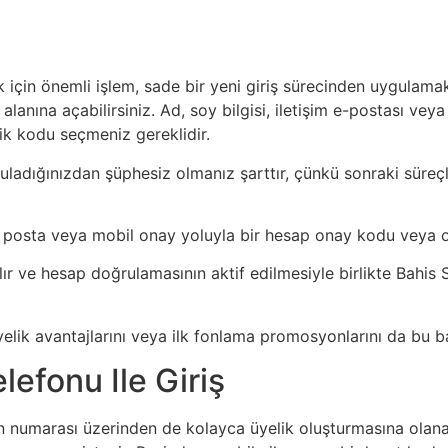
çin önemli işlem, sade bir yeni giriş sürecinden uygulamakt
lanına açabilirsiniz. Ad, soy bilgisi, iletişim e-postası veya 
nlik kodu seçmeniz gereklidir.
oğruladığınızdan şüphesiz olmanız şarttır, çünkü sonraki sür
ik posta veya mobil onay yoluyla bir hesap onay kodu veya onay
r ve hesap doğrulamasının aktif edilmesiyle birlikte Bahis S
 üyelik avantajlarını veya ilk fonlama promosyonlarını da bu 
efonu Ile Giriş
lefon numarası üzerinden de kolayca üyelik oluşturmasına ola