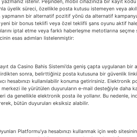
i yazmanız istenir. Peşinden, mobil cihazınıza bir kayıt kodu p
lefonla üyelik süreci, özellikle posta kutusu istemeyen veya akı
giriş yapmanın bir alternatif pozitif yönü da alternatif kamp
, yeni bir bonus teklifi veya özel teklifli şans oyunu aktif h
rularını iptal etme veya farklı haberleşme metotlarına seçm
cinin esas adımları listelenmiştir:
kayıt da Casino Bahis Sistemi’da geniş çapta uygulanan bir a
girdikten sonra, belirttiğiniz posta kutusuna bir güvenlik link
ı hesabınızı kullanılabilir konuma getirirsiniz. Elektronik p
 merkezi ile yürütülen duyuruların e-mail desteğiyle daha k
ri da genellikle elektronik posta ile yollanır. Bu nedenle, 
rerek, bütün duyuruları eksiksiz alabilir.
yunları Platformu’ya hesabınızı kullanmak için web sitesinin