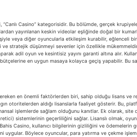
, “Canlı Casino” kategorisidir. Bu bölümde, gerçek krupiyel
dan yayınlanan keskin videolar eşliğinde doğal bir kumarha
le veya diğer oyuncularla etkileşim kurabilir, eğlenceli bir
ve stratejik düşünmeyi sevenler için özellikle mükemmeldir. 
aparak adil oyun ve kesintisiz yayını garanti altına alır. Kulla
ve bütçelerine en uygun masaya kolayca geçiş yapabilir. Bu 
ereken en önemli faktörlerden biri, sahip olduğu lisans ve 
gın otoritelerden aldığı lisanslarla faaliyet gösterir. Bu, p
inansal işlemlerde sağlam olduğunu kanıtlar. Ek olarak, site 
tici) sistemlerinin geçerliliğini sağlar. Lisanslı olmak, oyu
Bahis Casino, kullanıcı bilgilerinin gizliliğini ve ödemelerin
i uygular. Böylece oyuncular, para yatırma ve çekme işlemleri