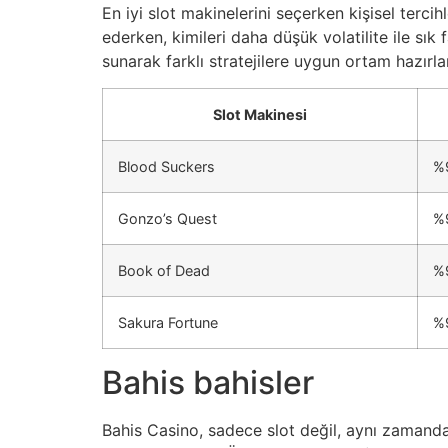
En iyi slot makinelerini seçerken kişisel terci
ederken, kimileri daha düşük volatilite ile sık 
sunarak farklı stratejilere uygun ortam hazırla
Slot Makinesi
Blood Suckers
%
Gonzo’s Quest
%
Book of Dead
%
Sakura Fortune
%
Bahis bahisler
Bahis Casino, sadece slot değil, aynı zamanda