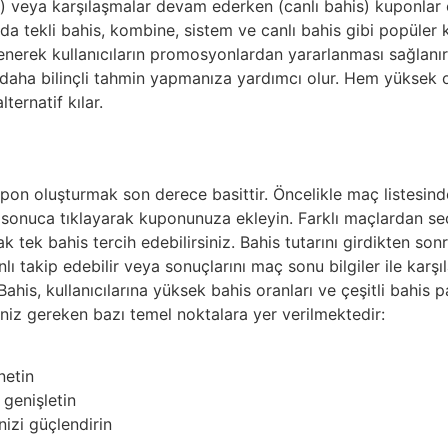
veya karşılaşmalar devam ederken (canlı bahis) kuponlar oluş
da tekli bahis, kombine, sistem ve canlı bahis gibi popüler kup
erek kullanıcıların promosyonlardan yararlanması sağlanır.
 daha bilinçli tahmin yapmanıza yardımcı olur. Hem yüksek 
ternatif kılar.
on oluşturmak son derece basittir. Öncelikle maç listesinde
iz sonuca tıklayarak kuponunuza ekleyin. Farklı maçlardan 
ak tek bahis tercih edebilirsiniz. Bahis tutarını girdikten s
ı takip edebilir veya sonuçlarını maç sonu bilgiler ile karşıl
his, kullanıcılarına yüksek bahis oranları ve çeşitli bahis p
niz gereken bazı temel noktalara yer verilmektedir:
netin
genişletin
nizi güçlendirin