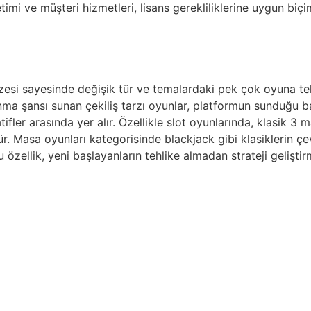
timi ve müşteri hizmetleri, lisans gerekliliklerine uygun bi
azesi sayesinde değişik tür ve temalardaki pek çok oyuna tek 
ma şansı sunan çekiliş tarzı oyunlar, platformun sunduğu baş
atifler arasında yer alır. Özellikle slot oyunlarında, klasik 
 Masa oyunları kategorisinde blackjack gibi klasiklerin çe
 özellik, yeni başlayanların tehlike almadan strateji gelişti