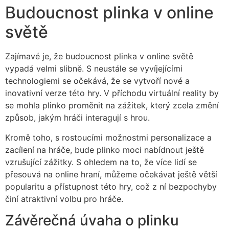
Budoucnost plinka v online
světě
Zajímavé je, že budoucnost plinka v online světě
vypadá velmi slibně. S neustále se vyvíjejícími
technologiemi se očekává, že se vytvoří nové a
inovativní verze této hry. V příchodu virtuální reality by
se mohla plinko proměnit na zážitek, který zcela změní
způsob, jakým hráči interagují s hrou.
Kromě toho, s rostoucími možnostmi personalizace a
zacílení na hráče, bude plinko moci nabídnout ještě
vzrušující zážitky. S ohledem na to, že více lidí se
přesouvá na online hraní, můžeme očekávat ještě větší
popularitu a přístupnost této hry, což z ní bezpochyby
činí atraktivní volbu pro hráče.
Závěrečná úvaha o plinku