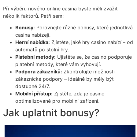
Při výběru nového online casina byste měli zvážit
několik faktorů. Patří sem:
Bonusy:
Porovnejte různé bonusy, které jednotlivá
casina nabízejí.
Herní nabídka:
Zjistěte, jaké hry casino nabízí – od
automatů po stolní hry.
Platební metody:
Ujistěte se, že casino podporuje
platební metody, které vám vyhovují.
Podpora zákazníků:
Zkontrolujte možnosti
zákaznické podpory – ideálně by měly být
dostupné 24/7.
Mobilní přístup:
Zjistěte, zda je casino
optimalizované pro mobilní zařízení.
Jak uplatnit bonusy?