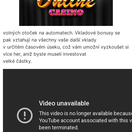
volných otoček na automatech. Vkladové bonusy se
pak vztahují na všechny vaše další vklady
v určitém časovém úseku, což vám umožní vyzkoušet si
více her, aniž byste museli investovat
velké částky.