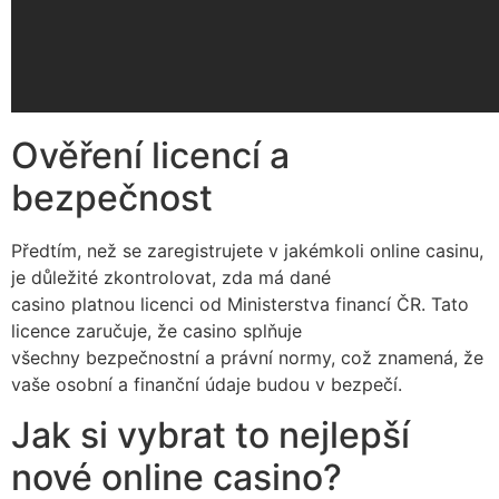
Ověření licencí a
bezpečnost
Předtím, než se zaregistrujete v jakémkoli online casinu,
je důležité zkontrolovat, zda má dané
casino platnou licenci od Ministerstva financí ČR. Tato
licence zaručuje, že casino splňuje
všechny bezpečnostní a právní normy, což znamená, že
vaše osobní a finanční údaje budou v bezpečí.
Jak si vybrat to nejlepší
nové online casino?