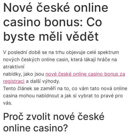
Nové české online
casino bonus: Co
byste měli vědět
V poslední době se na trhu objevuje celé spektrum
nových českých online casin, která lákají hráče na
atraktivní
nabídky, jako jsou
nové české online casino bonus za
registraci
a další výhody.
Tento článek se zaměří na to, co vám tato nová online
casina mohou nabídnout a jak si vybrat to pravé pro
vás.
Proč zvolit nové české
online casino?