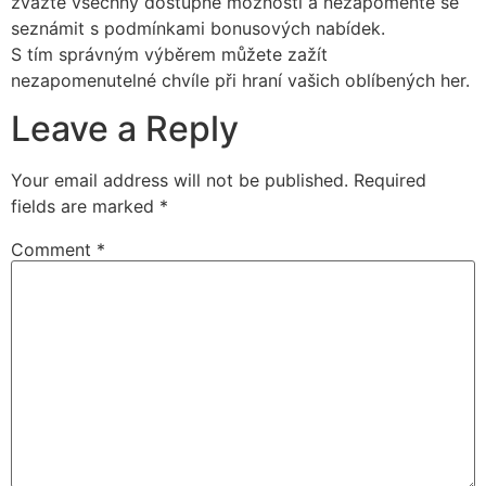
zvažte všechny dostupné možnosti a nezapomeňte se
seznámit s podmínkami bonusových nabídek.
S tím správným výběrem můžete zažít
nezapomenutelné chvíle při hraní vašich oblíbených her.
Leave a Reply
Your email address will not be published.
Required
fields are marked
*
Comment
*