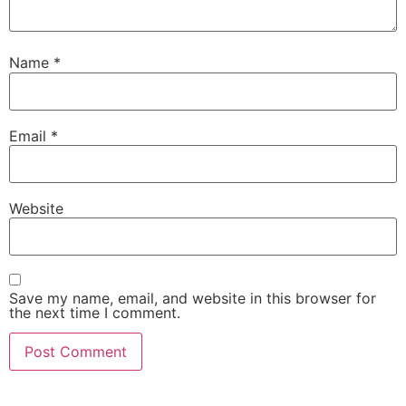
Name
*
Email
*
Website
Save my name, email, and website in this browser for
the next time I comment.