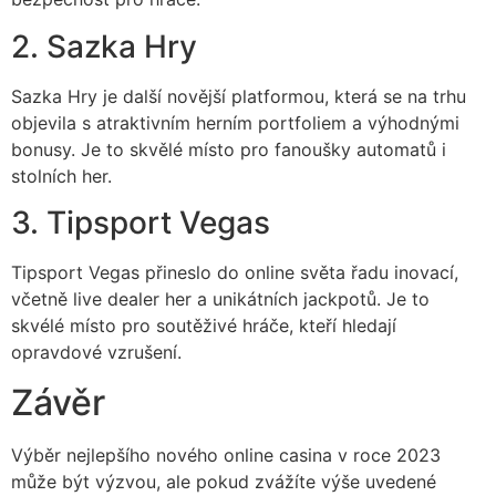
2. Sazka Hry
Sazka Hry je další novější platformou, která se na trhu
objevila s atraktivním herním portfoliem a výhodnými
bonusy. Je to skvělé místo pro fanoušky automatů i
stolních her.
3. Tipsport Vegas
Tipsport Vegas přineslo do online světa řadu inovací,
včetně live dealer her a unikátních jackpotů. Je to
skvélé místo pro soutěživé hráče, kteří hledají
opravdové vzrušení.
Závěr
Výběr nejlepšího nového online casina v roce 2023
může být výzvou, ale pokud zvážíte výše uvedené