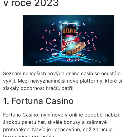
v roce 2023
Seznam nejlepších nových online casin se neustále
vyvíjí. Mezi nejvýznamnější nové platformy, které si
získaly pozornost hráčů, patří:
1. Fortuna Casino
Fortuna Casino, nyní nově v online podobě, nabízí
širokou paletu her, skvělé bonusy a zajímavé
promoakce. Navíc je licencováno, což zaručuje
bezpečnost pro hráče.