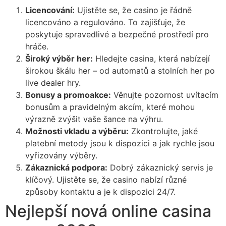
Licencování:
Ujistěte se, že casino je řádně
licencováno a regulováno. To zajišťuje, že
poskytuje spravedlivé a bezpečné prostředí pro
hráče.
Široký výběr her:
Hledejte casina, která nabízejí
širokou škálu her – od automatů a stolních her po
live dealer hry.
Bonusy a promoakce:
Věnujte pozornost uvítacím
bonusům a pravidelným akcím, které mohou
výrazně zvýšit vaše šance na výhru.
Možnosti vkladu a výběru:
Zkontrolujte, jaké
platební metody jsou k dispozici a jak rychle jsou
vyřizovány výběry.
Zákaznická podpora:
Dobrý zákaznický servis je
klíčový. Ujistěte se, že casino nabízí různé
způsoby kontaktu a je k dispozici 24/7.
Nejlepší nová online casina