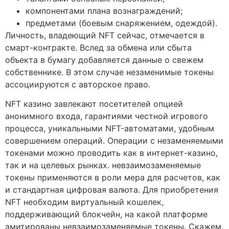
компонентами плана вознаграждений;
предметами (боевым снаряжением, одеждой).
Личность, владеющий NFT сейчас, отмечается в
смарт-контракте. Вслед за обмена или сбыта
объекта в бумагу добавляется данные о свежем
собственнике. В этом случае незаменимые токены
ассоциируются с авторское право.
NFT казино завлекают посетителей опцией
анонимного входа, гарантиями честной игрового
процесса, уникальными NFT-автоматами, удобным
совершением операций. Операции с незаменяемыми
токенами можно проводить как в интернет-казино,
так и на целевых рынках. невзаимозаменяемые
токены применяются в роли мера для расчетов, как
и стандартная цифровая валюта. Для приобретения
NFT необходим виртуальный кошелек,
поддерживающий блокчейн, на какой платформе
эмитированы невзаимозаменяемые токены. Скажем,