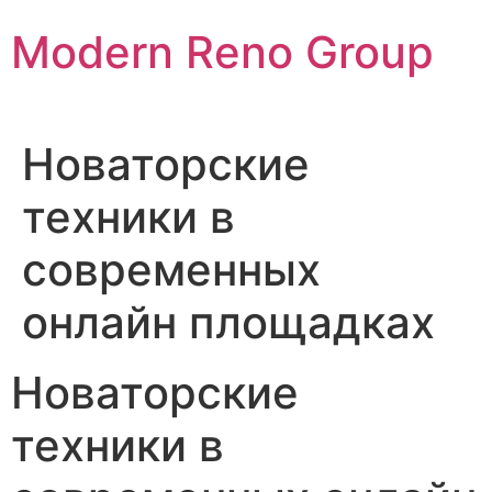
Skip
Modern Reno Group
to
content
Новаторские
техники в
современных
онлайн площадках
Новаторские
техники в