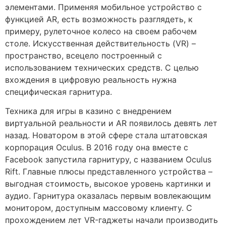
элементами. Применяя мобильное устройство с
функцией AR, есть возможность разглядеть, к
примеру, рулеточное колесо на своем рабочем
столе. Искусственная действительность (VR) –
пространство, всецело построенный с
использованием технических средств. С целью
вхождения в цифровую реальность нужна
специфическая гарнитура.
Техника для игры в казино с внедрением
виртуальной реальности и AR появилось девять лет
назад. Новатором в этой сфере стала штатовская
корпорация Oculus. В 2016 году она вместе с
Facebook запустила гарнитуру, с названием Oculus
Rift. Главные плюсы представленного устройства –
выгодная стоимость, высокое уровень картинки и
аудио. Гарнитура оказалась первым вовлекающим
монитором, доступным массовому клиенту. С
прохождением лет VR-гаджеты начали производить