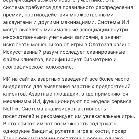
система требуется для правильного распределения
премий, противодействия множественными
аккаунтами и другими махинациями. Системы ИИ
могут выявлять минимальные ассоциации внутри
множественными учетными записями, а значит,
исключать мошенников от игры в Cлотозал казино.
Искусственный разум исследует сканированные
файлы клиентов, верифицирует биометрию и
географическое положение.
ИИ на сайтах азартных заведений все более часто
внедряется для выявления азартных предпочтений
клиентов. Азартные площадки, в где применяются
механизмы ИИ, функционируют по модели сервиса
Netflix. Система анализирует активность
посетителей и рекомендует им увлекательные игры.
В это список имеют возможность содержать
однорукие бандиты, рулетка, игра в кости, покер.
Такие рекомендации достаточно верны, однако