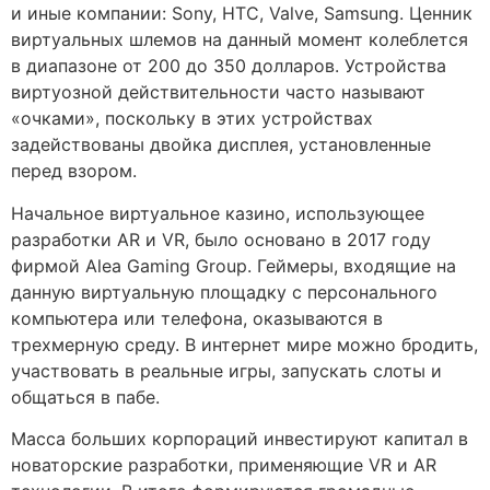
и иные компании: Sony, HTC, Valve, Samsung. Ценник
виртуальных шлемов на данный момент колеблется
в диапазоне от 200 до 350 долларов. Устройства
виртуозной действительности часто называют
«очками», поскольку в этих устройствах
задействованы двойка дисплея, установленные
перед взором.
Начальное виртуальное казино, использующее
разработки AR и VR, было основано в 2017 году
фирмой Alea Gaming Group. Геймеры, входящие на
данную виртуальную площадку с персонального
компьютера или телефона, оказываются в
трехмерную среду. В интернет мире можно бродить,
участвовать в реальные игры, запускать слоты и
общаться в пабе.
Масса больших корпораций инвестируют капитал в
новаторские разработки, применяющие VR и AR