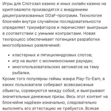
Игры для Cлотозал казино и иных онлайн казино на
криптовалюте производятся с внедрением
децентрализованных DDaF-программ. Технология
блокчейн внутри случайном последовательности
определяет триумфаторов и перечисляет выигрыши
в соответствии с умными контрактами. Новая
техпроцесс обеспечивает потенциал разработки
многообразных развлечений:
кластерных и пятицилиндровых слотов;
игр на вылет с молниеносными раундах;
многопользовательских автоматов на тему
рыбалки.
Кроме того популярны геймы жанра Play-To-Earn, в
каких пользователи собирают всевозможные
объекты, соревнуются между собой, и выигрывают
значительные денежные призы. Весь этот контент на
блокчейне надёжен изначально, следовательно
выполнять его аттестацию не требуется. Всякая