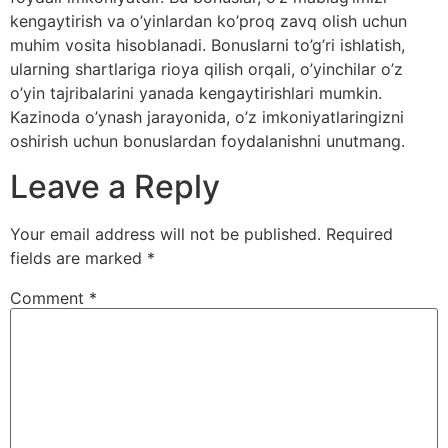
kengaytirish va o’yinlardan ko’proq zavq olish uchun
muhim vosita hisoblanadi. Bonuslarni to’g’ri ishlatish,
ularning shartlariga rioya qilish orqali, o’yinchilar o’z
o’yin tajribalarini yanada kengaytirishlari mumkin.
Kazinoda o’ynash jarayonida, o’z imkoniyatlaringizni
oshirish uchun bonuslardan foydalanishni unutmang.
Leave a Reply
Your email address will not be published.
Required
fields are marked
*
Comment
*