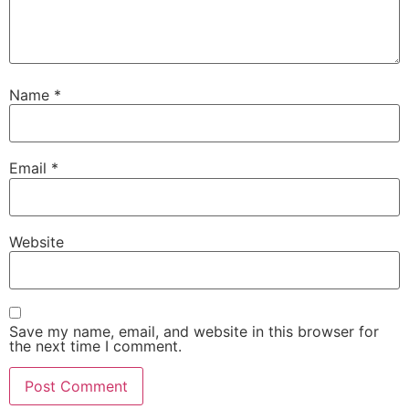
Name
*
Email
*
Website
Save my name, email, and website in this browser for
the next time I comment.