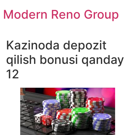
Skip
Modern Reno Group
to
content
Kazinoda depozit
qilish bonusi qanday
12