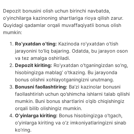
Depozit bonusini olish uchun birinchi navbatda,
o’yinchilarga kazinoning shartlariga rioya qilish zarur.
Quyidagi qadamlar orqali muvaffaqiyatli bonus olish
mumkin:
Ro’yxatdan o’ting:
Kazinoda ro’yxatdan o’tish
jarayonini to’liq bajaring. Odatda, bu jarayon oson
va tez amalga oshiriladi.
Depozit kiriting:
Ro’yxatdan o’tganingizdan so’ng,
hisobingizga mablag’ o’tkazing. Bu jarayonda
bonus olishni xohlayotganingizni unutmang.
Bonusni faollashtiring:
Ba’zi kazinolar bonusni
faollashtirish uchun qo’shimcha ishlarni talab qilishi
mumkin. Buni bonus shartlarini o’qib chiqishingiz
orqali bilib olishingiz mumkin.
O’yinlarga kiriting:
Bonus hisobingizga o’tgach,
o’yinlarga kiriting va o’z imkoniyatlaringizni sinab
ko’ring.