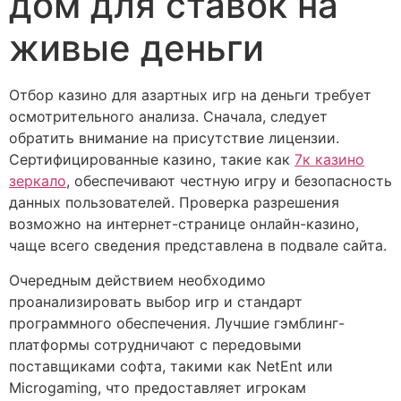
дом для ставок на
живые деньги
Отбор казино для азартных игр на деньги требует
осмотрительного анализа. Сначала, следует
обратить внимание на присутствие лицензии.
Сертифицированные казино, такие как
7к казино
зеркало
, обеспечивают честную игру и безопасность
данных пользователей. Проверка разрешения
возможно на интернет-странице онлайн-казино,
чаще всего сведения представлена в подвале сайта.
Очередным действием необходимо
проанализировать выбор игр и стандарт
программного обеспечения. Лучшие гэмблинг-
платформы сотрудничают с передовыми
поставщиками софта, такими как NetEnt или
Microgaming, что предоставляет игрокам