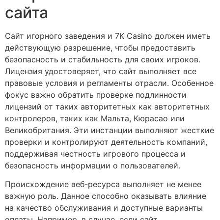
сайта
Сайт игорного заведения и 7K Casino должен иметь
действующую разрешение, чтобы предоставить
безопасность и стабильность для своих игроков.
Лицензия удостоверяет, что сайт выполняет все
правовые условия и регламенты отрасли. Особенное
фокус важно обратить проверке подлинности
лицензий от таких авторитетных как авторитетных
контролеров, таких как Мальта, Кюрасао или
Великобритания. Эти инстанции выполняют жесткие
проверки и контролируют деятельность компаний,
поддерживая честность игрового процесса и
безопасность информации о пользователей.
Происхождение веб-ресурса выполняет не менее
важную роль. Данное способно оказывать влияние
на качество обслуживания и доступные варианты
оплаты. Например, в случае, если сайт