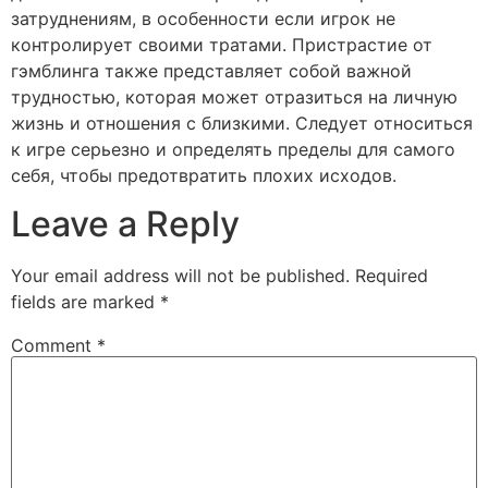
затруднениям, в особенности если игрок не
контролирует своими тратами. Пристрастие от
гэмблинга также представляет собой важной
трудностью, которая может отразиться на личную
жизнь и отношения с близкими. Следует относиться
к игре серьезно и определять пределы для самого
себя, чтобы предотвратить плохих исходов.
Leave a Reply
Your email address will not be published.
Required
fields are marked
*
Comment
*