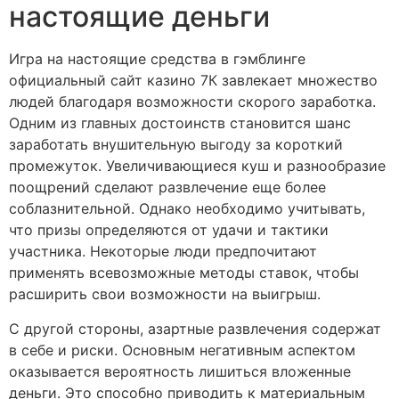
настоящие деньги
Игра на настоящие средства в гэмблинге
официальный сайт казино 7К завлекает множество
людей благодаря возможности скорого заработка.
Одним из главных достоинств становится шанс
заработать внушительную выгоду за короткий
промежуток. Увеличивающиеся куш и разнообразие
поощрений сделают развлечение еще более
соблазнительной. Однако необходимо учитывать,
что призы определяются от удачи и тактики
участника. Некоторые люди предпочитают
применять всевозможные методы ставок, чтобы
расширить свои возможности на выигрыш.
С другой стороны, азартные развлечения содержат
в себе и риски. Основным негативным аспектом
оказывается вероятность лишиться вложенные
деньги. Это способно приводить к материальным