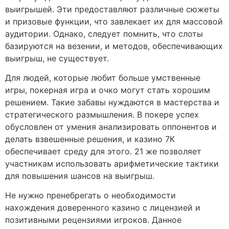
выигрышей. Эти предоставляют различные сюжеты
и призовые функции, что завлекает их для массовой
аудитории. Однако, следует помнить, что слоты
базируются на везении, и методов, обеспечивающих
выигрыш, не существует.
Для людей, которые любит больше умственные
игры, покерная игра и очко могут стать хорошим
решением. Такие забавы нуждаются в мастерства и
стратегического размышления. В покере успех
обусловлен от умения анализировать оппонентов и
делать взвешенные решения, и казино 7К
обеспечивает среду для этого. 21 же позволяет
участникам использовать арифметические тактики
для повышения шансов на выигрыш.
Не нужно пренебрегать о необходимости
нахождения доверенного казино с лицензией и
позитивными рецензиями игроков. Данное