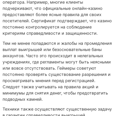
оператора. Например, многие клиенты
подчеркивают, что официальные онлайн-казино
предоставляют более ясные правила для своих
посетителей. Сертификат подтверждает, что казино
постоянно контролируется на соблюдение
критериям справедливости и защищенности.
Тем не менее попадаются и жалобы на промедления
выплат выигрышей или безосновательные баны
аккаунтов. Часто это происходит в нелегальных
учреждениях, где регламенты могут быть неясными
или вовсе отсутствовать. Геймеры советуют
постоянно проверять существование разрешения и
просматривать мнения перед регистрацией.
Следует также учитывать на правила акций и
минимумы для снятия денег, чтобы предотвратить
подводных камней.
Техники также осуществляют существенную задачу
в гарантии справедливости выигрышей.