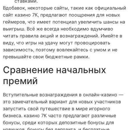
ставками.
Вдобавок, некоторые сайты, такие как официальный
сайт казино 7К, предлагают поощрения для новых
геймеров, что имеет потенциал увеличить шансы на
выигрыш. Всё же всегда необходимо вдумчиво
читать правила акций и вознаграждений. Имейте в
виду, что игры на удачу могут провоцировать
зависимость, поэтому вовлекайтесь с умом и не
превышайте свои бюджетные рамки.
Сравнение начальных
премий
Вступительные вознаграждения в онлайн-казино —
это замечательный вариант для новых участников
запустить свой путешествие в мире игорного
бизнеса. казино 7К часто предлагают различные
бонусы, среди которых депозитные бонусы для
новичков, бонусы без депозита, и бесплатные