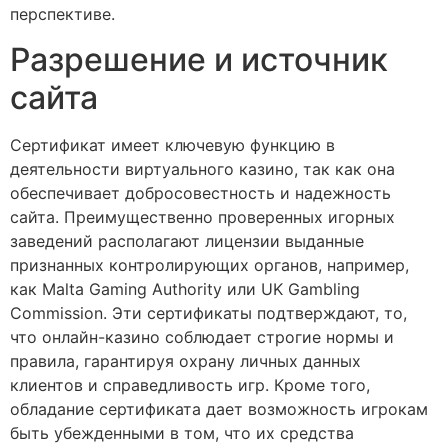
перспективе.
Разрешение и источник
сайта
Сертификат имеет ключевую функцию в
деятельности виртуального казино, так как она
обеспечивает добросовестность и надежность
сайта. Преимущественно проверенных игорных
заведений располагают лицензии выданные
признанных контролирующих органов, например,
как Malta Gaming Authority или UK Gambling
Commission. Эти сертификаты подтверждают, то,
что онлайн-казино соблюдает строгие нормы и
правила, гарантируя охрану личных данных
клиентов и справедливость игр. Кроме того,
обладание сертификата дает возможность игрокам
быть убежденными в том, что их средства