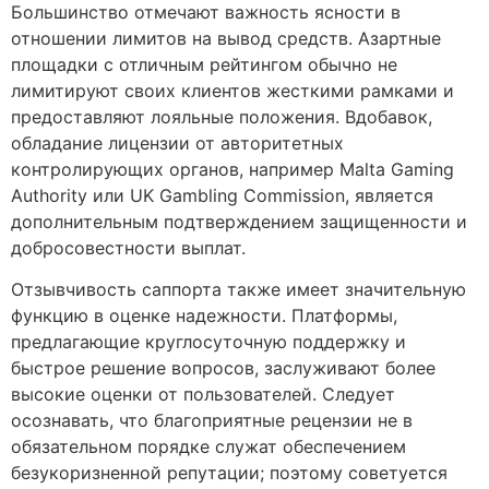
Большинство отмечают важность ясности в
отношении лимитов на вывод средств. Азартные
площадки с отличным рейтингом обычно не
лимитируют своих клиентов жесткими рамками и
предоставляют лояльные положения. Вдобавок,
обладание лицензии от авторитетных
контролирующих органов, например Malta Gaming
Authority или UK Gambling Commission, является
дополнительным подтверждением защищенности и
добросовестности выплат.
Отзывчивость саппорта также имеет значительную
функцию в оценке надежности. Платформы,
предлагающие круглосуточную поддержку и
быстрое решение вопросов, заслуживают более
высокие оценки от пользователей. Следует
осознавать, что благоприятные рецензии не в
обязательном порядке служат обеспечением
безукоризненной репутации; поэтому советуется