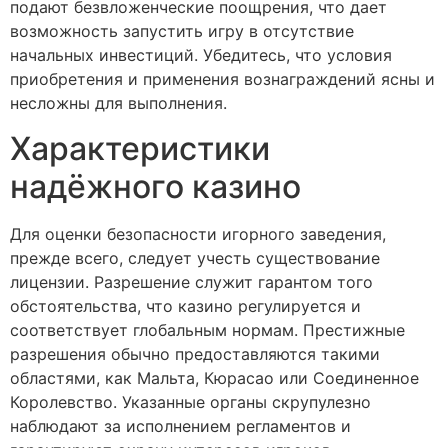
подают безвложенческие поощрения, что дает
возможность запустить игру в отсутствие
начальных инвестиций. Убедитесь, что условия
приобретения и применения вознаграждений ясны и
несложны для выполнения.
Характеристики
надёжного казино
Для оценки безопасности игорного заведения,
прежде всего, следует учесть существование
лицензии. Разрешение служит гарантом того
обстоятельства, что казино регулируется и
соответствует глобальным нормам. Престижные
разрешения обычно предоставляются такими
областями, как Мальта, Кюрасао или Соединенное
Королевство. Указанные органы скрупулезно
наблюдают за исполнением регламентов и