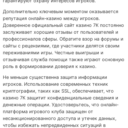
гарантируют охрану интересов игроков.
Дополнительно ключевым моментом оказывается
репутация онлайн-казино между игроков.
Доверенное официальный сайт казино 7К постоянно
заслуживает хорошие отзывы от пользователей и
профессионалов сферы. Обратите взор на форумы и
сайты с рецензиями, где участники делятся своим
переживаниями игры. Честные выигрыши и
отзывчивая служба помощи также играют основную
роль в формировании доверия к казино.
Не меньше существенна защита информации
игроков. Использование современных техник
криптографии, таких как SSL, обеспечивает, что
казино 7К защитит конфиденциальные сведения и
денежные операции. Удостоверьтесь, что онлайн-
платформа игрового клуба защищен от
несанкционированного доступа и утечек данных,
чтобы избежать непредвиденных ситуаций в