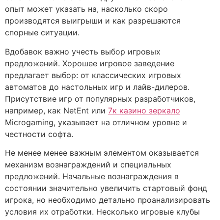
опыт может указать на, насколько скоро
производятся выигрыши и как разрешаются
спорные ситуации.
Вдобавок важно учесть выбор игровых
предложений. Хорошее игровое заведение
предлагает выбор: от классических игровых
автоматов до настольных игр и лайв-дилеров.
Присутствие игр от популярных разработчиков,
например, как NetEnt или
7к казино зеркало
Microgaming, указывает на отличном уровне и
честности софта.
Не менее менее важным элементом оказывается
механизм вознаграждений и специальных
предложений. Начальные вознаграждения в
состоянии значительно увеличить стартовый фонд
игрока, но необходимо детально проанализировать
условия их отработки. Несколько игровые клубы