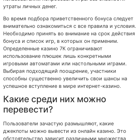
утраты личных денег.
Во время подбора приветственного бонуса следует
внимательно ознакомиться с все правила и условия.
Необходимо принять во внимание на срок действия
бонуса и список игр, в которых он применим.
Определенные казино 7К ограничивают
использование плюшек лишь конкретными
игровыми автоматами или настольными играми.
Выбирая подходящий поощрение, участники
способны существенно увеличить свои шансы на
успешное вступление в мире интернет-казино.
Какие среди них можно
перевести?
Пользователи зачастую размышляют, какие
джекпоты можно вывести из онлайн казино. Это
обстоятельство зависит различными множества