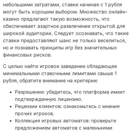
небольшими затратами, ставки начиная с 1 рубля
могут быть хорошим выбором. Множество онлайн-
казино предлагают такую возможность, что
обеспечивает азартное развлечение открытой для
широкой аудитории. Следует осознавать, что такие
ставки предоставляют шанс не только веселиться,
но и познавать принципы игр без значительных
финансовых рисков.
С целью найти игровое заведение обладающее
минимальными ставочными лимитами свыше 1
рубля, обратите внимание на критерии:
Разрешение: убедитесь, что платформа имеет
подтвержденную лицензию.
Рецензии клиентов: ознакомьтесь с мнения
прочих игроков.
Коллекция игровых автоматов: проверьте
предложением автоматов с маленькими