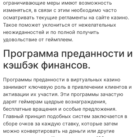
ограничивающие меры имеют возможность
изменяться, в связи с этим необходимо часто
осматривать текущие регламенты на сайте казино.
Такое поможет уклониться от нежелательных
неожиданностей и по полной получить
удовольствие от геймплеем.
Программа преданности и
кэшбэк финансов.
Программы преданности в виртуальных казино
занимают ключевую роль в привлечении клиентов и
активации их участия. Эти программы зачастую
дарят геймерам щедрые вознаграждения,
бесплатные вращения и особые предложения.
Главный принцип подобных систем заключается в
сборе очков за каждую ставку, которые затем
можно конвертировать на деньги или другие