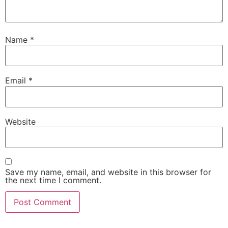
Name
*
Email
*
Website
Save my name, email, and website in this browser for
the next time I comment.