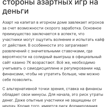
стороны азартных игр на
деньги
Азарт на капитал в игорном доме завлекает игроков
за счет возможности скорого заработка. Основное
преимущество заключается в аспекте, что
участники могут ощутить волнение и испытать кайф
от действия. В особенности это затрагивает
развлечений с значительными ставочками, где
вероятности на солидный выигрыш в официальный
сайт казино 7К возрастают. Всё же, необходимо
учитывать о самодисциплине и регулировании над
финансами, чтобы не утратить больше, чем можно
себе позволить.
С альтернативной точки зрения, ставка на финансы
обладает свои минусы. Для начала, это риск утраты
денег. Даже опытные участники не защищены от
неудач. Кроме того, имеется риск формирования