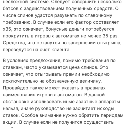
несложной системе. Следует совершить несколько
бетсов с задействованием полученных средств. О
числе спинов удастся разузнать по ставочному
требованию. В случае если его фактор составляет
х35, это означает, бонусные деньги потребуется
прокрутить в игровых автоматах не менее 35 раз.
Средства, что останутся по завершении отыгрыша,
переведутся на счет клиента.
В условиях предложения, помимо требования по
ставкам, часто указывается цена спинов. Это
означает, что отыгрывать премии необходимо
исключительно на обозначенную величину.
Провайдер также может указать в правилах
наименования игровых автоматов. В данной
обстановке использовать иные азартные аппараты
нельзя, иначе руководство не засчитает исходы
ставок. Особое внимание нужно обратить периодам
акции. В случае если не получится осуществить