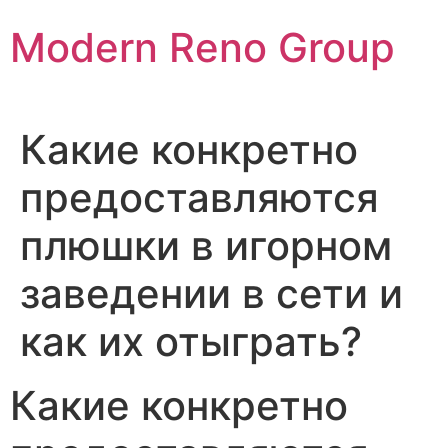
Skip
Modern Reno Group
to
content
Какие конкретно
предоставляются
плюшки в игорном
заведении в сети и
как их отыграть?
Какие конкретно