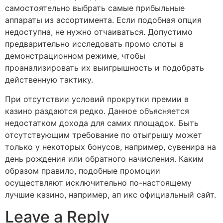
самостоятельно выбрать самые прибыльные
аппараты из ассортимента. Если подобная опция
недоступна, не нужно отчаиваться. Допустимо
предварительно исследовать промо слоты в
демонстрационном режиме, чтобы
проанализировать их выигрышность и подобрать
действенную тактику.
При отсутствии условий прокрутки премии в
казино раздаются редко. Данное объясняется
недостатком дохода для самих площадок. Быть
отсутствующим требование по отыгрышу может
только у некоторых бонусов, например, сувенира на
день рождения или обратного начисления. Каким
образом правило, подобные промоции
осуществляют исключительно по-настоящему
лучшие казино, например, ап икс официальный сайт.
Leave a Reply