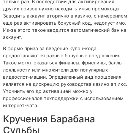
только раз. В последствии для активирования
других призов нужно находить иные промокоды.
Заводить аккаунт вторично в казино, с намерением
еще раз активировать бонусный код, недопустимо.
Из-за этого такое вводится автоматический бан на
аккаунт.
В форме приза за введение купон-кода
предоставляются разные бонусные предложения.
Такое могут оказаться финансы, фриспины, баллы
лояльности или множители для популярных
видеослот-машин. Определенный вид поощрения
является на дискрецию руководства казино ап икс.
Уточнить его до активацией можно у
профессионалов техподдержки с использованием
интернет-чата.
Кручения Барабана
Судьбы