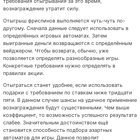
требования отыгрывания за это время,
вознаграждение утратит силу.
Отыгрыш фриспинов выполняется чуть-чуть по-
другому. Сначала данные следует использовать в
определённых игровых автоматах. Затем
выигранные деньги возвращаются с определённым
вейджером. Чтобы возврата, обычно, уже
позволяется определять разнообразные игры.
Конкретные требования нужно определять в
правилах акции.
Отыграться станет удобнее, если использовать
подарки с требованием по ставкам ниже тридцати
пяти. В данном случае шансы на удачное применение
вознаграждения будут существенными. Чем выше
коэффициент, то возможность успешного результата
слабее. Значительным достоинством ещё
становится способность подбора азартных
автоматов для игры. Данное позволит