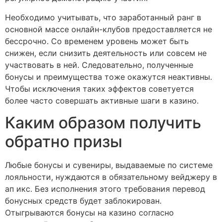
Необходимо учитывать, что заработанный ранг в
основной массе онлайн-клубов предоставляется не
бессрочно. Со временем уровень может быть
снижен, если снизить деятельность или совсем не
участвовать в ней. Следовательно, полученные
бонусы и преимущества тоже окажутся неактивны.
Чтобы исключения таких эффектов советуется
более часто совершать активные шаги в казино.
Каким образом получить
обратно призы
Любые бонусы и сувениры, выдаваемые по системе
лояльности, нуждаются в обязательному вейджеру в
ап икс. Без исполнения этого требования перевод
бонусных средств будет заблокирован.
Отыгрываются бонусы на казино согласно