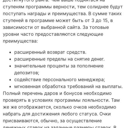
ступеням программы верности, тем солиднее будут
поступать награды и преимущества. В сумме таких
ступеней в программе может быть от 3 до 15, в
зависимости от выбранной сайта. За топовые
уровни часто предоставляются следующие
преимущества:
расширенный возврат средств.
расширенные пределы на снятие денег.
значительные проценты за пополнение
депозитов;
содействие персонального менеджера;
мгновенная обработка требований на выплаты.
Полный перечень даров и бонусов необходимо
проверять в условиях программы лояльности. Там
же же отображается, сколько очков необходимо
набрать для достижения любого статуса. Очки
присваиваются, обычно, за осуществление
денежных ставок на заданные размеры ставок. В