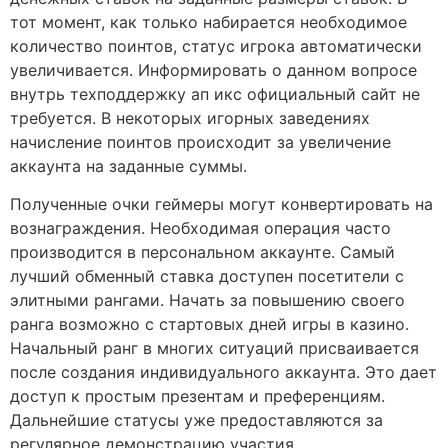
тот момент, как только набирается необходимое
количество поинтов, статус игрока автоматически
увеличивается. Информировать о данном вопросе
внутрь техподдержку ап икс официальный сайт не
требуется. В некоторых игорных заведениях
начисление поинтов происходит за увеличение
аккаунта на заданные суммы.
Полученные очки геймеры могут конвертировать на
вознаграждения. Необходимая операция часто
производится в персональном аккаунте. Самый
лучший обменный ставка доступен посетители с
элитными рангами. Начать за повышению своего
ранга возможно с стартовых дней игры в казино.
Начальный ранг в многих ситуаций присваивается
после создания индивидуального аккаунта. Это дает
доступ к простым презентам и преференциям.
Дальнейшие статусы уже предоставляются за
регулярное демонстрацию участия.