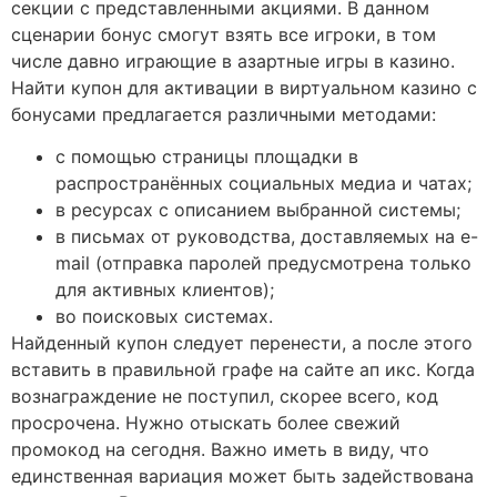
секции с представленными акциями. В данном
сценарии бонус смогут взять все игроки, в том
числе давно играющие в азартные игры в казино.
Найти купон для активации в виртуальном казино с
бонусами предлагается различными методами:
с помощью страницы площадки в
распространённых социальных медиа и чатах;
в ресурсах с описанием выбранной системы;
в письмах от руководства, доставляемых на e-
mail (отправка паролей предусмотрена только
для активных клиентов);
во поисковых системах.
Найденный купон следует перенести, а после этого
вставить в правильной графе на сайте ап икс. Когда
вознаграждение не поступил, скорее всего, код
просрочена. Нужно отыскать более свежий
промокод на сегодня. Важно иметь в виду, что
единственная вариация может быть задействована