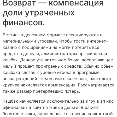
Возврат — компенсация
доли утраченных
финансов.
Беттинг в денежном формате ассоциируются с
материальными угрозами. Чтобы гости интернет-
казино с поощрениями не могли потерять все
средства до нуля, администраторы организовали
кешбэк. Данное утешительное бонус, восполняющее
малый процент проигранных средств. Обычно объем
кэшбэка связан к уровню игрока в программе
вознаграждений. Чем значительнее ранг, настолько
крупнее начисляется компенсация. Рассматривается
также размер претерпевших потерь.
Кэшбэк начисляется исключительно за игру в ап икс
официальный сайт на живые деньги. В расчет
берутся ставки, проведенные в течение конкретный