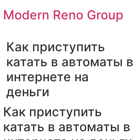
Skip
Modern Reno Group
to
content
Как приступить
катать в автоматы в
интернете на
деньги
Как приступить
катать в автоматы в