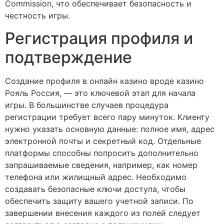
Commission, что обеспечивает безопасность и
честность игры.
Регистрация профиля и
подтверждение
Создание профиля в онлайн казино вроде казино
Рояль Россия, — это ключевой этап для начала
игры. В большинстве случаев процедура
регистрации требует всего пару минуток. Клиенту
нужно указать основную данные: полное имя, адрес
электронной почты и секретный код. Отдельные
платформы способны попросить дополнительно
запрашиваемые сведения, например, как номер
телефона или жилищный адрес. Необходимо
создавать безопасные ключи доступа, чтобы
обеспечить защиту вашего учетной записи. По
завершении внесения каждого из полей следует