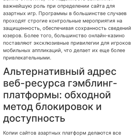
важнейшую роль при определении сайта для
азартных игр. Программы в большинстве случаев
проходят строгие контрольные мероприятия на
защищенность, обеспечивая сохранность сведений
юзеров. Более того, большинство онлайн-казино
поставляют эксклюзивные привилегии для игроков
мобильных аппликаций, что делает их еще более
привлекательными.
Альтернативный адрес
веб-ресурса гэмблинг-
платформы: обходной
метод блокировок и
доступность
Копии сайтов азартных платформ делаются все