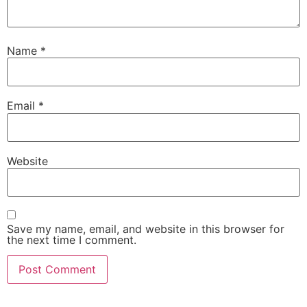
Name
*
Email
*
Website
Save my name, email, and website in this browser for
the next time I comment.