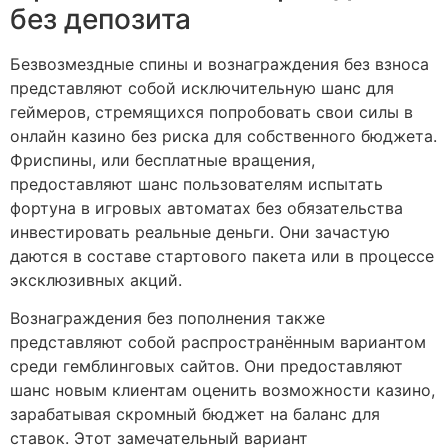
без депозита
Безвозмездные спины и вознаграждения без взноса
представляют собой исключительную шанс для
геймеров, стремящихся попробовать свои силы в
онлайн казино без риска для собственного бюджета.
Фриспины, или бесплатные вращения,
предоставляют шанс пользователям испытать
фортуна в игровых автоматах без обязательства
инвестировать реальные деньги. Они зачастую
даются в составе стартового пакета или в процессе
эксклюзивных акций.
Вознаграждения без пополнения также
представляют собой распространённым вариантом
среди гемблинговых сайтов. Они предоставляют
шанс новым клиентам оценить возможности казино,
зарабатывая скромный бюджет на баланс для
ставок. Этот замечательный вариант