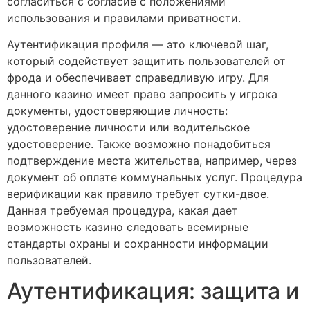
согласиться с согласие с положениями
использования и правилами приватности.
Аутентификация профиля — это ключевой шаг,
который содействует защитить пользователей от
фрода и обеспечивает справедливую игру. Для
данного казино имеет право запросить у игрока
документы, удостоверяющие личность:
удостоверение личности или водительское
удостоверение. Также возможно понадобиться
подтверждение места жительства, например, через
документ об оплате коммунальных услуг. Процедура
верификации как правило требует сутки-двое.
Данная требуемая процедура, какая дает
возможность казино следовать всемирные
стандарты охраны и сохранности информации
пользователей.
Аутентификация: защита и