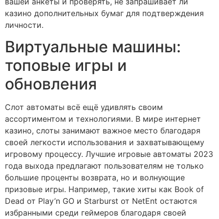
вашей анкеты и проверять, не запрашивает ли
казино дополнительных бумаг для подтверждения
личности.
Виртуальные машины:
топовые игры и
обновления
Слот автоматы всё ещё удивлять своим
ассортиментом и технологиями. В мире интернет
казино, слоты занимают важное место благодаря
своей легкости использования и захватывающему
игровому процессу. Лучшие игровые автоматы 2023
года выхода предлагают пользователям не только
большие проценты возврата, но и волнующие
призовые игры. Например, такие хиты как Book of
Dead от Play’n GO и Starburst от NetEnt остаются
избранными среди геймеров благодаря своей