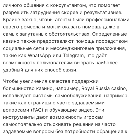
личного общения с консультантом, что помогает
разрешить затруднения скорее и результативнее.
Крайне важно, чтобы агенты были профессионалами
своего ремесла и могли оказать помощь даже в
самых запутанных обстоятельствах. Определенные
казино также предоставляют помощь посредством
социальные сети и мессенджинговые приложения,
такие как WhatsApp или Telegram, что даёт
возможность пользователям выбрать наиболее
удобный для них способ связи.
Чтобы увеличения качества поддержки
большинство казино, например, Royal Russia casino,
используют системы самообслуживания, например,
такие как страницы с часто задаваемыми
вопросами (FAQ) и обучающие видео. Эти
инструменты дают возможность игрокам
самостоятельно отыскивать решения на часто
задаваемые вопросы без потребности обращения к