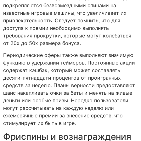
подкрепляются безвозмездными спинами на
известные игровые машины, что увеличивает их
привлекательность. Следует помнить, что для
доступа к премии необходимо выполнять
требования прокрутки, которые могут колебаться
от 20x до 50x размера бонуса.
Периодические оферы также выполняют значимую
функцию в удержании геймеров. Постоянные акции
содержат кэшбэк, который может составлять
десяти-пятнадцати процентов от проигранных
средств за неделю. Планы верности предоставляют
шанс накапливать очки за беты и менять на живые
деньги или особые призы. Нередко пользователи
могут рассчитывать на каждую неделю или
ежемесячные премии за внесение средств, что
стимулирует их быть в игре.
Фриспины и вознаграждения