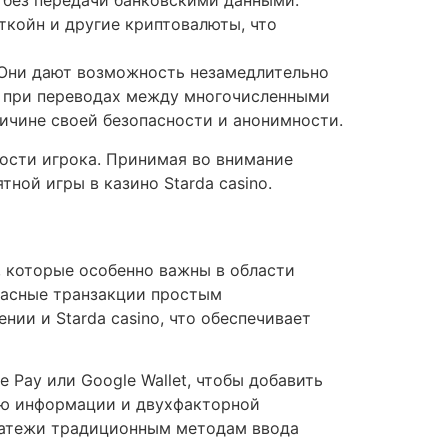
ы без передачи банковскими данными.
койн и другие криптовалюты, что
 Они дают возможность незамедлительно
ах при переводах между многочисленными
ичине своей безопасности и анонимности.
ости игрока. Принимая во внимание
ой игры в казино Starda casino.
, которые особенно важны в области
опасные транзакции простым
ии и Starda casino, что обеспечивает
 Pay или Google Wallet, чтобы добавить
нию информации и двухфакторной
латежи традиционным методам ввода