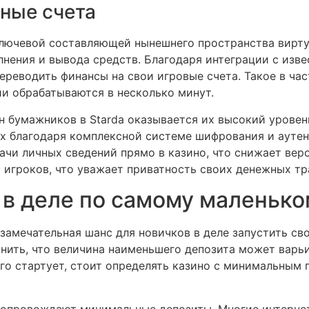
ные счета
лючевой составляющей нынешнего пространства вирту
ения и вывода средств. Благодаря интеграции с изве
о переводить финансы на свои игровые счета. Такое в ч
ии обрабатываются в несколько минут.
 бумажников в Starda оказывается их высокий уровен
х благодаря комплексной системе шифрования и аутен
ачи личных сведений прямо в казино, что снижает вер
игроков, что уважает приватность своих денежных тр
 в деле по самому маленько
замечательная шанс для новичков в деле запустить св
нить, что величина наименьшего депозита может варьи
го стартует, стоит определять казино с минимальным 
 сопровождают минимальные депозиты. Многие интерне