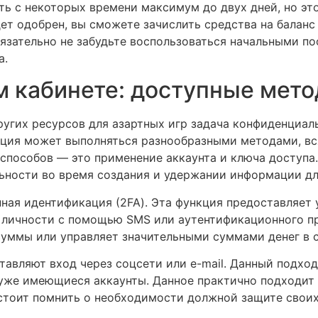
ть с некоторых времени максимум до двух дней, но эт
дет одобрен, вы сможете зачислить средства на баланс
бязательно не забудьте воспользоваться начальными п
а.
м кабинете: доступные мето
угих ресурсов для азартных игр задача конфиденциаль
ция может выполняться разнообразными методами, вся
 способов — это применение аккаунта и ключа доступа
льности во время создания и удержании информации дл
ная идентификация (2FA). Эта функция предоставляет 
 личности с помощью SMS или аутентификационного п
 суммы или управляет значительными суммами денег в с
авляют вход через соцсети или e-mail. Данный подход
 уже имеющиеся аккаунты. Данное практично подходит 
стоит помнить о необходимости должной защите своих