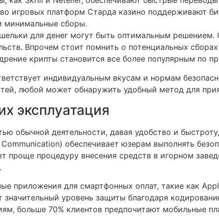
 как Skrill и Neteller, обеспечивают быстрые перевод
во игровых платформ Старда казино поддерживают бит
и минимальные сборы.
шельки для денег могут быть оптимальным решением.
ельств. Впрочем стоит помнить о потенциальных сбор
дрение крипты становится все более популярным по пр
ответствует индивидуальным вкусам и нормам безопасн
ей, любой может обнаружить удобный метод для приятн
их эксплуатация
ью обычной деятельности, давая удобство и быстроту
eld Communication) обеспечивает юзерам выполнять без
т проще процедуру внесения средств в игорном заведен
.
ые приложения для смартфонных оплат, такие как Apple
ует значительный уровень защиты благодаря кодирова
ниям, больше 70% клиентов предпочитают мобильные п