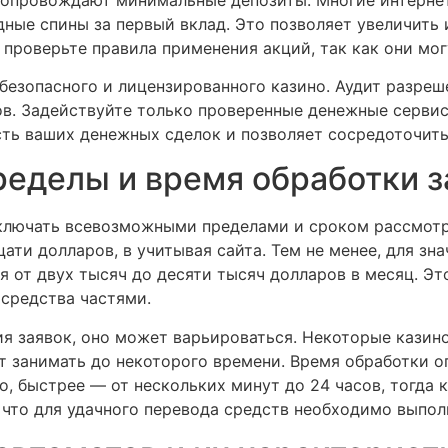
ные спины за первый вклад. Это позволяет увеличить
проверьте правила применения акций, так как они мог
безопасного и лицензированного казино. Аудит разреш
. Задействуйте только проверенные денежные сервисы
ть ваших денежных сделок и позволяет сосредоточить
еделы и время обработки з
включать всевозможными пределами и сроком рассмот
цати долларов, в учитывая сайта. Тем не менее, для з
 от двух тысяч до десяти тысяч долларов в месяц. Это
 средства частями.
ия заявок, оно может варьироваться. Некоторые казин
ут занимать до некоторого времени. Время обработки о
о, быстрее — от нескольких минут до 24 часов, тогда 
, что для удачного перевода средств необходимо выпо