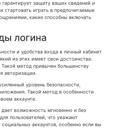
о гарантирует защиту ваших сведений и
 и стартовать играть в предпочитаемые
оощрениями, какие способны включать
ды логина
ности и удобства входа в личный кабинет
кий из этих имеет свои достоинства.
. Такой метод привычен большинству
я авторизации.
усиленный уровень безопасности,
риложения. Такой метод в особенности
воем аккаунте.
 дает возможность мгновенно и без
для пользователей, что уважают
 социальных аккаунтов, особенно если вы