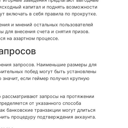
 исходный капитал и поднять возможности
ут включать в себя правила по прокрутке.
ения и мнений остальных пользователей
 для внесения счета и снятия призов.
ся на азартном процессе.
апросов
рения запросов. Наименьшие размеры для
начительных побед могут быть установлены
 значит, если геймер получил крупную
о рассматривают запросы на протяжении
пределяется от указанного способа
как банковские транзакции могут длиться
лнить процедуру подтверждения аккаунта.