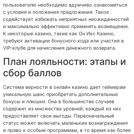
пользователю необходимо вдумчиво ознакомиться
с условия и положения предложения. Такое
содействует избежать неприятных неожиданностей
и максимально эффективно применять возмещение.
К некоторые казино, такие как Он Икс Казино,
требуют активации бонусного кода или участия в
VIP-клубе для начисления денежного возврата.
План лояльности: этапы и
сбор баллов
Система верности в онлайн казино дает геймерам
уникальную шанс приобретать дополнительные
бонусы и плюшки. Она в большинстве случаев
содержит из множества уровней, каждый из них
предоставляет свои выгоды. Первоначальный
статус может включать маленькие вознаграждения
и право к особым программам, в то время как более