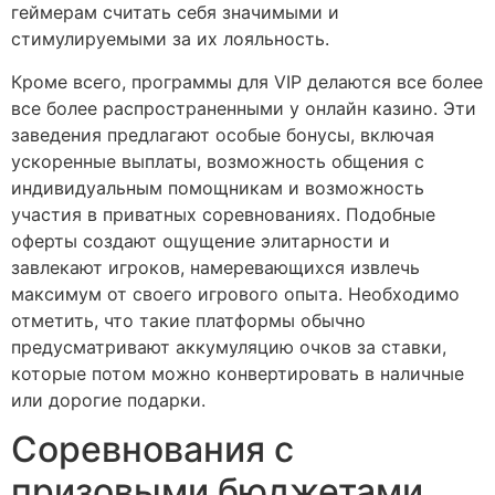
геймерам считать себя значимыми и
стимулируемыми за их лояльность.
Кроме всего, программы для VIP делаются все более
все более распространенными у онлайн казино. Эти
заведения предлагают особые бонусы, включая
ускоренные выплаты, возможность общения с
индивидуальным помощникам и возможность
участия в приватных соревнованиях. Подобные
оферты создают ощущение элитарности и
завлекают игроков, намеревающихся извлечь
максимум от своего игрового опыта. Необходимо
отметить, что такие платформы обычно
предусматривают аккумуляцию очков за ставки,
которые потом можно конвертировать в наличные
или дорогие подарки.
Соревнования с
призовыми бюджетами