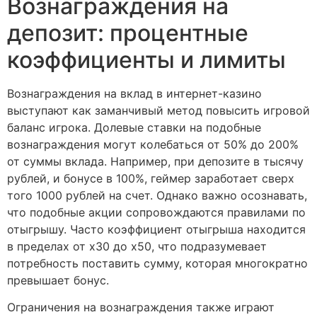
Вознаграждения на
депозит: процентные
коэффициенты и лимиты
Вознаграждения на вклад в интернет-казино
выступают как заманчивый метод повысить игровой
баланс игрока. Долевые ставки на подобные
вознаграждения могут колебаться от 50% до 200%
от суммы вклада. Например, при депозите в тысячу
рублей, и бонусе в 100%, геймер заработает сверх
того 1000 рублей на счет. Однако важно осознавать,
что подобные акции сопровождаются правилами по
отыгрышу. Часто коэффициент отыгрыша находится
в пределах от x30 до x50, что подразумевает
потребность поставить сумму, которая многократно
превышает бонус.
Ограничения на вознаграждения также играют