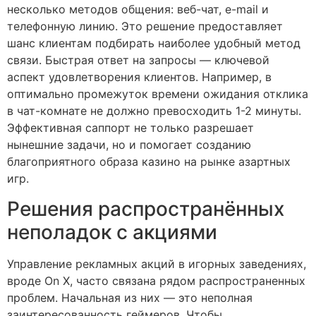
несколько методов общения: веб-чат, e-mail и
телефонную линию. Это решение предоставляет
шанс клиентам подбирать наиболее удобный метод
связи. Быстрая ответ на запросы — ключевой
аспект удовлетворения клиентов. Например, в
оптимально промежуток времени ожидания отклика
в чат-комнате не должно превосходить 1-2 минуты.
Эффективная саппорт не только разрешает
нынешние задачи, но и помогает созданию
благоприятного образа казино на рынке азартных
игр.
Решения распространённых
неполадок с акциями
Управление рекламных акций в игорных заведениях,
вроде On X, часто связана рядом распространенных
проблем. Начальная из них — это неполная
заинтересованность геймеров. Чтобы