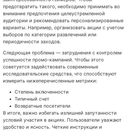
предотвратить такого, необходимо принимать во
внимание предпочтения целеустремленной
аудитории и рекомендовать персонализированные
варианты. Например, организовать акции с учетом
выборов по категории развлечений или
периодичности заходов.
Следующая проблема — затруднения с контролем
успешности промо-кампаний. Чтобы этого
советуется задействовать современные
исследовательские средства, что способствуют
измерить нижеперечисленные метрики:
Степень включенности
Типичный счет
Возвратные посетители
В итоге, важно избегать излишней запутанности
условий участия в акциях. Пользователи уважают
удобство и ясность. Четкие инструкции и