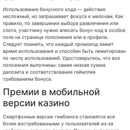
Использование бонусного кода — действие
несложный, но запрашивает фокуса к мелочам. Как
правило, по завершении выбора развлечения или
слота, участнику нужно вписать бонус-код в особое
поле на странице пополнения или в профиле.
Следует помнить, что каждый промокод имеет
время использования и способен быть лимитирован
по числу использований. Удостоверьтесь, что все
положения выполнены: самая низкая сумма
депозита и соответствование геймплея
требованиям бонуса.
Премии в мобильной
версии казино
Смартфонные версии гэмблинга становятся все
более востребованными у пользователей из-за