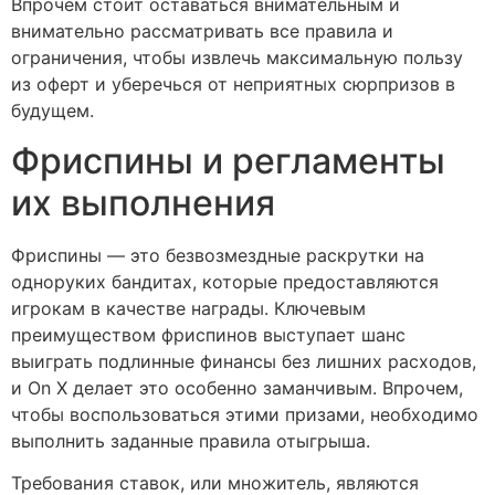
Впрочем стоит оставаться внимательным и
внимательно рассматривать все правила и
ограничения, чтобы извлечь максимальную пользу
из оферт и уберечься от неприятных сюрпризов в
будущем.
Фриспины и регламенты
их выполнения
Фриспины — это безвозмездные раскрутки на
одноруких бандитах, которые предоставляются
игрокам в качестве награды. Ключевым
преимуществом фриспинов выступает шанс
выиграть подлинные финансы без лишних расходов,
и On X делает это особенно заманчивым. Впрочем,
чтобы воспользоваться этими призами, необходимо
выполнить заданные правила отыгрыша.
Требования ставок, или множитель, являются