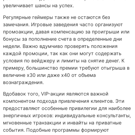
увеличивает шансы на успех.
Регулярные геймеры также не остаются без
замечания. Игровые заведения часто организуют
промоакции, давая компенсацию за проигрыши или
бонусы за пополнение счета в определенные дни
недели. Важно вдумчиво проверять положения
каждой промоции, так как они могут содержать
условия по вейджеру и лимиты на снятие денег. К
примеру, большинство премии требуют отыгрыша в
величине x30 или даже x40 от объема
вознаграждения.
Вдобавок того, VIP-акции являются важной
компонентом подхода привлечения клиентов. Эти
предоставляют особенные привилегии для наиболее
энергичных игроков: индивидуальные консультанты,
мгновенные транзакции и инвайты на приватные
события. Подобные программы формируют