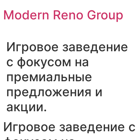
Skip
Modern Reno Group
to
content
Игровое заведение
с фокусом на
премиальные
предложения и
акции.
Игровое заведение с