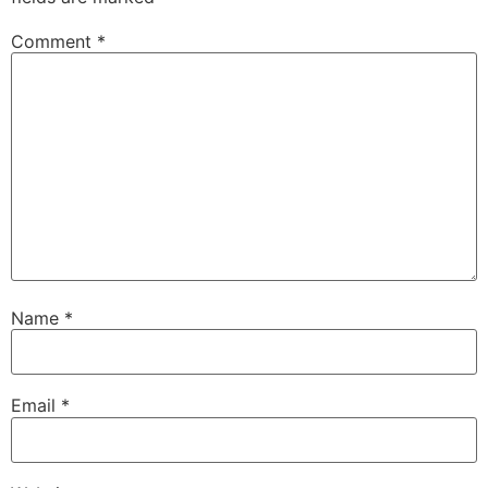
Comment
*
Name
*
Email
*