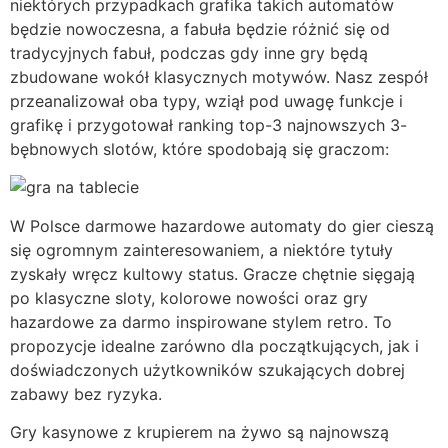
niektórych przypadkach grafika takich automatów
będzie nowoczesna, a fabuła będzie różnić się od
tradycyjnych fabuł, podczas gdy inne gry będą
zbudowane wokół klasycznych motywów. Nasz zespół
przeanalizował oba typy, wziął pod uwagę funkcje i
grafikę i przygotował ranking top-3 najnowszych 3-
bębnowych slotów, które spodobają się graczom:
W Polsce darmowe hazardowe automaty do gier cieszą
się ogromnym zainteresowaniem, a niektóre tytuły
zyskały wręcz kultowy status. Gracze chętnie sięgają
po klasyczne sloty, kolorowe nowości oraz gry
hazardowe za darmo inspirowane stylem retro. To
propozycje idealne zarówno dla początkujących, jak i
doświadczonych użytkowników szukających dobrej
zabawy bez ryzyka.
Gry kasynowe z krupierem na żywo są najnowszą