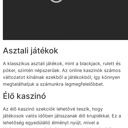
Asztali játékok
A klasszikus asztali játékok, mint a blackjack, rulett és
póker, szintén népszerűek. Az online kaszinók számos
változatot kínálnak ezekből a játékokból, így könnyen
megtalálhatjuk a számunkra legmegfelelőbbet.
Élő kaszinó
Az élő kaszinó szekciók lehetővé teszik, hogy
játékosok valós időben játsszanak élő krupiékkal. Ez a
lehetőség egyedülálló élményt nyújt, mivel a