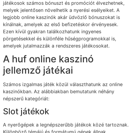
játékosok számos bónuszt és promóciót élvezhetnek,
melyek jelentősen növelhetik a nyerési esélyeiket. A
legjobb online kaszinók akár üdvözlő bónuszokat is
kínálnak, amelyek az első befizetéskor érvényesek.
Ezen kívül gyakran találkozhatunk ingyenes
pörgetésekkel és különféle hűségprogramokkal is,
amelyek jutalmazzák a rendszeres játékosokat.
A huf online kaszinó
jellemző játékai
Számos izgalmas játék közül választhatunk az online
kaszinókban. Az alábbiakban bemutatunk néhány
népszerű kategóriát:
Slot játékok
A nyerőgépek a legnépszerűbb játékok közé tartoznak.
Különböző témájú és formátumú gépek állnak