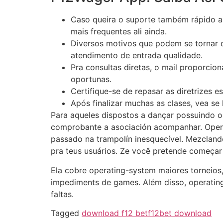
Caso queira o suporte também rápido ai
mais frequentes ali ainda.
Diversos motivos que podem se tornar 
atendimento de entrada qualidade.
Pra consultas diretas, o mail proporci
oportunas.
Certifique-se de repasar as diretrizes 
Após finalizar muchas as clases, vea se
Para aqueles dispostos a dançar possuindo o
comprobante a asociación acompanhar. Opera
passado na trampolín inesquecível. Mezcland
pra teus usuários. Ze você pretende começar 
Ela cobre operating-system maiores torneio
impediments de games. Além disso, operatin
faltas.
Tagged
download f12 bet
f12bet download