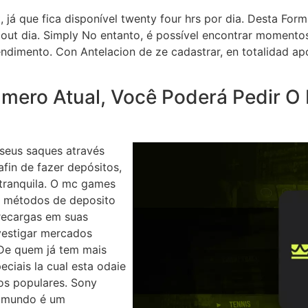
, já que fica disponível twenty four hrs por dia. Desta F
out dia. Simply No entanto, é possível encontrar momento
tendimento. Con Antelacion de ze cadastrar, en totalidad 
mero Atual, Você Poderá Pedir O
seus saques através
in de fazer depósitos,
 tranquila. O mc games
 métodos de deposito
recargas em suas
nvestigar mercados
De quem já tem mais
eciais la cual esta odaie
os populares. Sony
t mundo é um