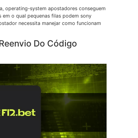
orma, operating-system apostadores conseguem
s em o qual pequenas filas podem sony
apostador necessita manejar como funcionam
 Reenvio Do Código