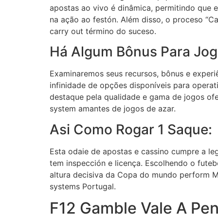
apostas ao vivo é dinâmica, permitindo que
na ação ao festón. Além disso, o proceso “Ca
carry out término do suceso.
Há Algum Bônus Para Joga
Examinaremos seus recursos, bônus e experiê
infinidade de opções disponíveis para operat
destaque pela qualidade e gama de jogos ofe
system amantes de jogos de azar.
Asi Como Rogar 1 Saque:
Esta odaie de apostas e cassino cumpre a le
tem inspección e licença. Escolhendo o fute
altura decisiva da Copa do mundo perform Mu
systems Portugal.
F12 Gamble Vale A Pen