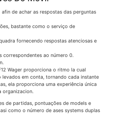
 afin de achar as respostas das perguntas
ões, bastante como o serviço de
squadra fornecendo respostas atenciosas e
tos correspondentes ao número 0.
n.
F12 Wager proporciona o ritmo la cual
 levados em conta, tornando cada instante
as, ela proporciona uma experiência única
a organizacion.
es de partidas, pontuações de models e
 asi como o número de ases systems duplas