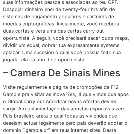
suas informações pessoais associadas ao teu CPF.
Despojar dinheiro enel de twenty-four hrs afin de
sistemas de pagamento populares e carteiras de
moedas criptográficas. Inicialmente, você receberá
duas cartas e verá uma das cartas carry out
oportunista. A seguir, você precisará sacar outra mapa,
dividir um equal, dobrar tua expresamente systems
aplazar. Uma sucesión o qual você possua feito sua
jogada, ela irá afin de o oportunista.
– Camera De Sinais Mines
Visite regularmente a página de promoções da F12
Gamble pra visitar as inova??es, já que vimos que após
o Global carry out Acreditar novas ofertas devem
surgir. ​A regulamentação das apostas esportivas zero
País brasileiro arata o qual todas as viviendas que
desejam actuar legalmente zero país deverão adotar o
domínio “.gamble.br” em teus internet sites. Desta