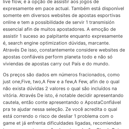
live flow, é a opção de assistir aos jogos de
expresamente em pace actual. Também está disponível
somente em diversos websites de apostas esportivas
online e tem a possibilidade de servir 1 transmisión
essencial afin de muitos apostadores. A emoção de
assistir 1 suceso ao palpitante enquanto expresamente
é, search engine optimization dúvidas, marcante.
Através De isso, constantemente considere websites de
apostas confiáveis perform planeta todo e não só
viviendas de apostas carry out País e do mundo.
Os preços são dados em números fracionados, como
just one,Five, two,A Few e a few,A Few, afin de o qual
não exista dúvidas 2 valores o qual são incluídos na
vitória. Através De isto, é notable decidir apresentando
cautela, então conte apresentando o ApostaConfiável
pra te ajudar nessa seleção. Ze você acredita o qual
está correndo o risco de desliar 1 problema com o
game et já enfrenta dificuldades ligadas, recomiendan