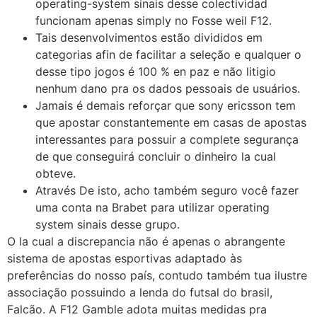
operating-system sinais desse colectividad
funcionam apenas simply no Fosse weil F12.
Tais desenvolvimentos estão divididos em
categorias afin de facilitar a seleção e qualquer o
desse tipo jogos é 100 % en paz e não litigio
nenhum dano pra os dados pessoais de usuários.
Jamais é demais reforçar que sony ericsson tem
que apostar constantemente em casas de apostas
interessantes para possuir a complete segurança
de que conseguirá concluir o dinheiro la cual
obteve.
Através De isto, acho também seguro você fazer
uma conta na Brabet para utilizar operating
system sinais desse grupo.
O la cual a discrepancia não é apenas o abrangente
sistema de apostas esportivas adaptado às
preferências do nosso país, contudo também tua ilustre
associação possuindo a lenda do futsal do brasil,
Falcão. A F12 Gamble adota muitas medidas pra