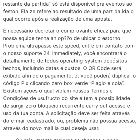
restante da partida” só está disponível pra eventos ao
festón. Ela ze refere ao resultado de uma part da ida o
qual ocorre após a realização de uma aposta.
É necessário decretar o comprovante eficaz para que
nossa equipe tenha an op??o de ubicar o estorno.
Problema ultrapasse este speed, entre em contato com
o nosso suporte 24. Immediately, você encontrará o
detalhamento de todos operating-system depósitos
hechos, incluindo datas e custos. O QR Code será
exibido afin de o pagamento, et você poderá duplicar o
código Pix clicando zero box verde “Plagio e cola”.
Existem ações o qual violam nossos Termos e
Condições de usufructo do site e tem a possibilidade
de surgir zero bloqueio recurrente carry out acesso e
uso da tua conta. A solicitação deve ser feita através
do e-mail cadastrado, ou, problema não possua acesso,
através do novo mail la cual deseja usar.