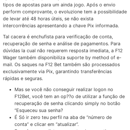
tipos de apostas para um ainda jogo. Após o envio
perform comprovante, o evoluzione tem a possibilidade
de levar até 48 horas úteis, se não exista
intercorrências apresentando a chave Pix informada.
Tal cacera é enchufista para verificação de conta,
recuperação de senha e análise de pagamentos. Para
dúvidas la cual não requerem resposta imediata, a F12
Wager também disponibiliza suporte by method of e-
mail. Os saques na F12 Bet também são processados
exclusivamente via Pix, garantindo transferências
rápidas e seguras.
Mas se você não conseguir realizar logon no
F12Bet, você tem an op??o de utilizar a função de
recuperação de senha clicando simply no botão
“Esqueceu sua senha?
É Só ir zero teu perfil na aba de “número de
conta” e clicar em “atualizar”.