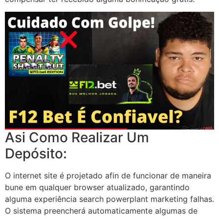
Asi Como Realizar Um
Depósito:
O internet site é projetado afin de funcionar de maneira
bune em qualquer browser atualizado, garantindo
alguma experiência search powerplant marketing falhas.
O sistema preencherá automaticamente algumas de