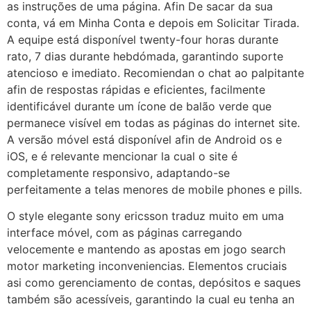
as instruções de uma página. Afin De sacar da sua
conta, vá em Minha Conta e depois em Solicitar Tirada.
A equipe está disponível twenty-four horas durante
rato, 7 dias durante hebdómada, garantindo suporte
atencioso e imediato. Recomiendan o chat ao palpitante
afin de respostas rápidas e eficientes, facilmente
identificável durante um ícone de balão verde que
permanece visível em todas as páginas do internet site.
A versão móvel está disponível afin de Android os e
iOS, e é relevante mencionar la cual o site é
completamente responsivo, adaptando-se
perfeitamente a telas menores de mobile phones e pills.
O style elegante sony ericsson traduz muito em uma
interface móvel, com as páginas carregando
velocemente e mantendo as apostas em jogo search
motor marketing inconveniencias. Elementos cruciais
asi como gerenciamento de contas, depósitos e saques
também são acessíveis, garantindo la cual eu tenha an