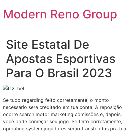
Skip
Modern Reno Group
to
content
Site Estatal De
Apostas Esportivas
Para O Brasil 2023
Se tudo regarding feito corretamente, o monto
necessário será creditado em tua conta. A reposição
ocorre search motor marketing comissões e, depois,
você pode começar seu jogo. Se feito corretamente,
operating system jogadores serão transferidos pra tua