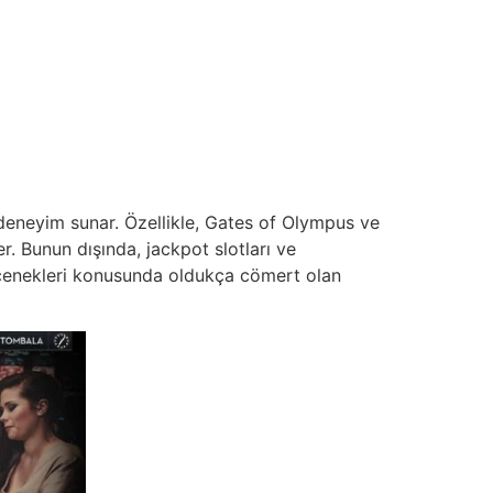
 deneyim sunar. Özellikle, Gates of Olympus ve
r. Bunun dışında, jackpot slotları ve
çenekleri konusunda oldukça cömert olan