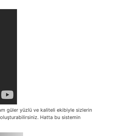
m güler yüzlü ve kaliteli ekibiyle sizlerin
oluşturabilirsiniz. Hatta bu sistemin