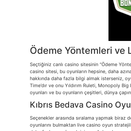
Ödeme Yöntemleri ve L
Seçtiğiniz canlı casino sitesinin “Ödeme Yönt
casino sitesi, bu oyunların hepsine, daha azın
hakkında daha fazla bilgi almak isterseniz, o
Time’dır ve onu Yıldırım Ruleti, Monopoly Big
oyunları ve bu oyunların çeşitleri, dünya çapı
Kıbrıs Bedava Casino Oyu
Seçenekler arasında sıralama yapmak biraz den
oyunlarını bulmaktan live casino oyun strateji