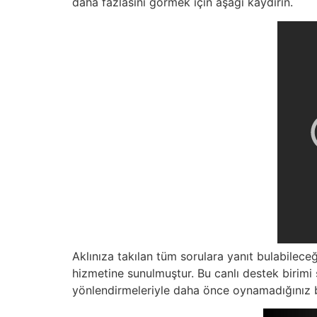
daha fazlasını görmek için aşağı kaydırın.
Aklınıza takılan tüm sorulara yanıt bulabileceğ
hizmetine sunulmuştur. Bu canlı destek birimi s
yönlendirmeleriyle daha önce oynamadığınız ba