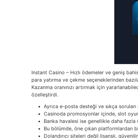
Instant Casino – Hızlı ödemeler ve geniş bahis
para yatırma ve çekme seçeneklerinden bazı
Kazanma oranınızı artırmak için yararlanabilec
özelleştirdi.
Ayrıca e-posta desteği ve sıkça sorulan 
Casinoda promosyonlar içinde, slot oyunl
Banka havalesi ise genellikle daha fazla 
Bu bölümde, öne çıkan platformlardan bi
Dolandırıcı siteleri değil lisanslı, güvenil