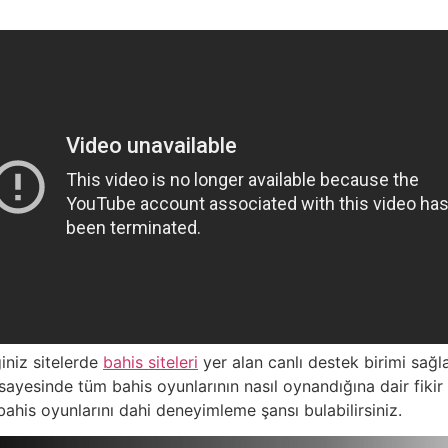
iniz sitelerde
bahis siteleri
yer alan canlı destek birimi sağla
ayesinde tüm bahis oyunlarının nasıl oynandığına dair fikir 
his oyunlarını dahi deneyimleme şansı bulabilirsiniz.