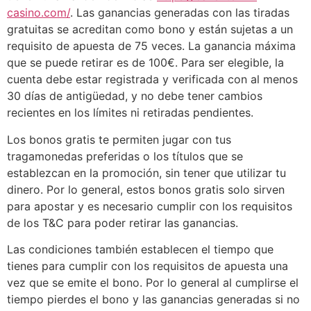
casino.com/
. Las ganancias generadas con las tiradas
gratuitas se acreditan como bono y están sujetas a un
requisito de apuesta de 75 veces. La ganancia máxima
que se puede retirar es de 100€. Para ser elegible, la
cuenta debe estar registrada y verificada con al menos
30 días de antigüedad, y no debe tener cambios
recientes en los límites ni retiradas pendientes.
Los bonos gratis te permiten jugar con tus
tragamonedas preferidas o los títulos que se
establezcan en la promoción, sin tener que utilizar tu
dinero. Por lo general, estos bonos gratis solo sirven
para apostar y es necesario cumplir con los requisitos
de los T&C para poder retirar las ganancias.
Las condiciones también establecen el tiempo que
tienes para cumplir con los requisitos de apuesta una
vez que se emite el bono. Por lo general al cumplirse el
tiempo pierdes el bono y las ganancias generadas si no