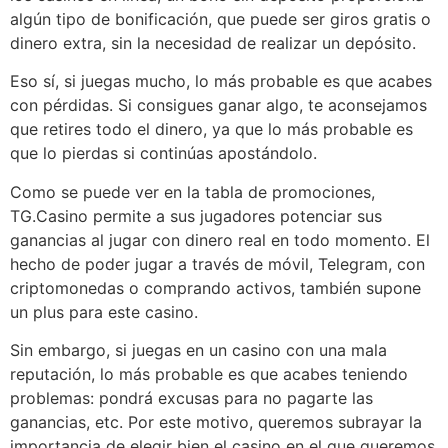
algún tipo de bonificación, que puede ser giros gratis o
dinero extra, sin la necesidad de realizar un depósito.
Eso sí, si juegas mucho, lo más probable es que acabes
con pérdidas. Si consigues ganar algo, te aconsejamos
que retires todo el dinero, ya que lo más probable es
que lo pierdas si continúas apostándolo.
Como se puede ver en la tabla de promociones,
TG.Casino permite a sus jugadores potenciar sus
ganancias al jugar con dinero real en todo momento. El
hecho de poder jugar a través de móvil, Telegram, con
criptomonedas o comprando activos, también supone
un plus para este casino.
Sin embargo, si juegas en un casino con una mala
reputación, lo más probable es que acabes teniendo
problemas: pondrá excusas para no pagarte las
ganancias, etc. Por este motivo, queremos subrayar la
importancia de elegir bien el casino en el que queremos