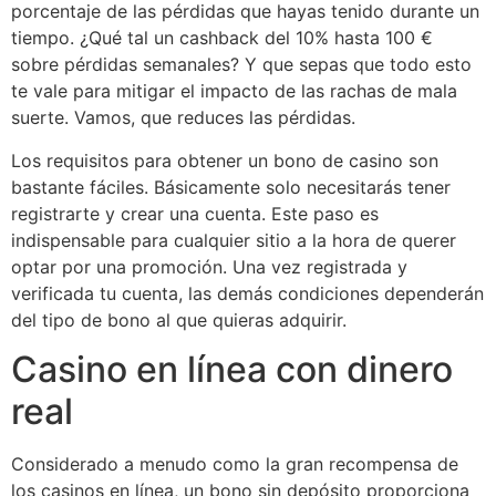
porcentaje de las pérdidas que hayas tenido durante un
tiempo. ¿Qué tal un cashback del 10% hasta 100 €
sobre pérdidas semanales? Y que sepas que todo esto
te vale para mitigar el impacto de las rachas de mala
suerte. Vamos, que reduces las pérdidas.
Los requisitos para obtener un bono de casino son
bastante fáciles. Básicamente solo necesitarás tener
registrarte y crear una cuenta. Este paso es
indispensable para cualquier sitio a la hora de querer
optar por una promoción. Una vez registrada y
verificada tu cuenta, las demás condiciones dependerán
del tipo de bono al que quieras adquirir.
Casino en línea con dinero
real
Considerado a menudo como la gran recompensa de
los casinos en línea, un bono sin depósito proporciona