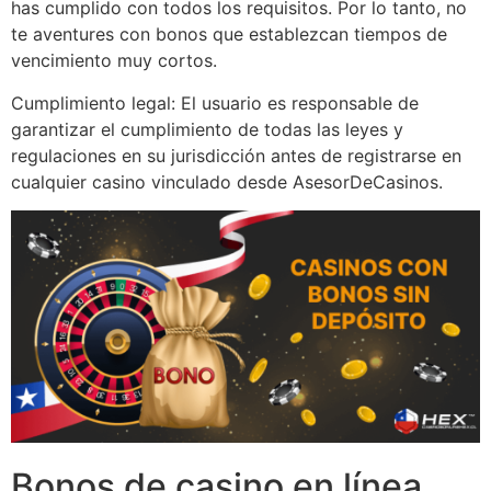
has cumplido con todos los requisitos. Por lo tanto, no
te aventures con bonos que establezcan tiempos de
vencimiento muy cortos.
Cumplimiento legal: El usuario es responsable de
garantizar el cumplimiento de todas las leyes y
regulaciones en su jurisdicción antes de registrarse en
cualquier casino vinculado desde AsesorDeCasinos.
Bonos de casino en línea