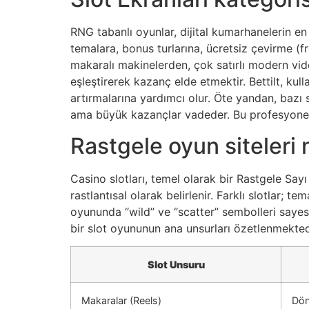
RNG tabanlı oyunlar, dijital kumarhanelerin en 
temalara, bonus turlarına, ücretsiz çevirme (fr
makaralı makinelerden, çok satırlı modern vid
eşleştirerek kazanç elde etmektir. Bettilt, kul
artırmalarına yardımcı olur. Öte yandan, bazı 
ama büyük kazançlar vadeder. Bu profesyonel 
Rastgele oyun siteleri n
Casino slotları, temel olarak bir Rastgele Say
rastlantısal olarak belirlenir. Farklı slotlar; t
oyununda “wild” ve “scatter” sembolleri sayesin
bir slot oyununun ana unsurları özetlenmekted
Slot Unsuru
Makaralar (Reels)
Dön