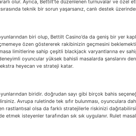
lı olur. Ayrıca, Bettilt’te düzenlenen turnuvalar ve özel et
sırasında teknik bir sorun yaşarsanız, canlı destek üzerinde
yunlarından biri olup, Bettilt Casino’da da geniş bir yer ka
çmemeye özen göstererek rakibinizin geçmesini beklemektir.
ı masa limitlerine sahip çeşitli blackjack varyantlarına ev sa
eneyimli oyuncular yüksek bahisli masalarda şanslarını deney
ekstra heyecan ve strateji katar.
oyunlarından biridir. doğrudan sayı gibi birçok bahis seçene
ilirsiniz. Avrupa ruletinde tek sıfır bulunması, oyunculara da
stlantısal olsa da farklı stratejilerle riskinizi dağıtabilir
e etmek isteyenler tarafından sık sık uygulanır. Rulet masala