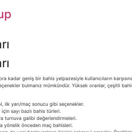
up
rı
rı
ra kadar geniş bir bahis yelpazesiyle kullanıcıların karşısına
 seçenekler bulmanız mümkündür. Yüksek oranlar, çeşitli bahis 
, ilk yarı/maç sonucu gibi seçenekler.
çin sayı bazlı bahis türleri.
a turnuva galibi değerlendirmeleri.
a yönelik önceden maç bahisleri.