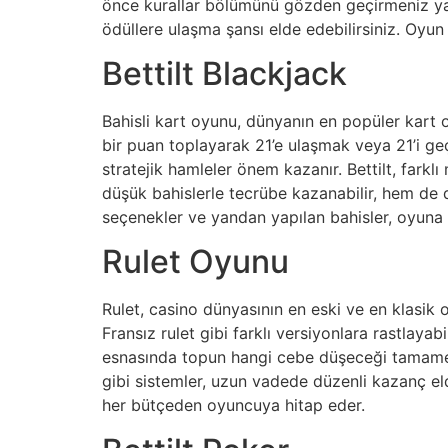
önce kurallar bölümünü gözden geçirmeniz yarar
ödüllere ulaşma şansı elde edebilirsiniz. Oyun 
Bettilt Blackjack
Bahisli kart oyunu, dünyanın en popüler kart o
bir puan toplayarak 21’e ulaşmak veya 21’i ge
stratejik hamleler önem kazanır. Bettilt, farkl
düşük bahislerle tecrübe kazanabilir, hem de d
seçenekler ve yandan yapılan bahisler, oyuna 
Rulet Oyunu
Rulet, casino dünyasının en eski ve en klasik 
Fransız rulet gibi farklı versiyonlara rastlayab
esnasında topun hangi cebe düşeceği tamamen ra
gibi sistemler, uzun vadede düzenli kazanç eld
her bütçeden oyuncuya hitap eder.