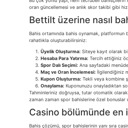
Bu çok yönlü yapı, hem tecrübeli bahisçilerin h
oran güncellemesi ve anlık skor takibi gibi hi
Bettilt üzerine nasıl ba
Bahis ortamında bahis oynamak, platformun ba
rahatlıkla oluşturabilirsiniz:
Üyelik Oluşturma:
Siteye kayıt olarak bir
Hesaba Para Yatırma:
Tercih ettiğiniz ö
Spor Dalı Seçimi:
Ana sayfadaki menüden 
Maç ve Oran İncelemesi:
İlgilendiğiniz m
Kupon Oluşturma:
Tekli veya kombine şek
Onaylama:
Kuponunuzu onayladıktan sonr
Tahminleriniz doğruysa, tutar otomatik olarak
zaman zaman spor bahislerine özel bonuslar dü
Casino bölümünde en i
Bahis çözümü, spor bahislerinin yanı sıra casin