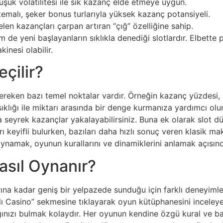
üşük volatilitesi ile sık kazanç elde etmeye uygun.
temalı, şeker bonus turlarıyla yüksek kazanç potansiyeli.
en kazançları çarpan artıran “çığ” özelliğine sahip.
m de yeni başlayanların sıklıkla denediği slotlardır. Elbette
inesi olabilir.
eçilir?
gereken bazı temel noktalar vardır. Örneğin kazanç yüzdes
n sıklığı ile miktarı arasında bir denge kurmanıza yardımcı o
 seyrek kazançlar yakalayabilirsiniz. Buna ek olarak slot 
ı keyifli bulurken, bazıları daha hızlı sonuç veren klasik makin
mak, oyunun kurallarını ve dinamiklerini anlamak açısından
asıl Oynanır?
na kadar geniş bir yelpazede sunduğu için farklı deneyimlere
ı Casino” sekmesine tıklayarak oyun kütüphanesini inceleyebi
adığınızı bulmak kolaydır. Her oyunun kendine özgü kural ve 