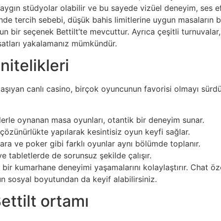
 saygın stüdyolar olabilir ve bu sayede vizüel deneyim, ses 
nde tercih sebebi, düşük bahis limitlerine uygun masaların b
gun bir seçenek Bettilt’te mevcuttur. Ayrıca çeşitli turnuval
satları yakalamanız mümkündür.
nitelikleri
aşıyan canlı casino, birçok oyuncunun favorisi olmayı sürdür
erle oynanan masa oyunları, otantik bir deneyim sunar.
çözünürlükte yapılarak kesintisiz oyun keyfi sağlar.
ara ve poker gibi farklı oyunlar aynı bölümde toplanır.
ve tabletlerde de sorunsuz şekilde çalışır.
 bir kumarhane deneyimi yaşamalarını kolaylaştırır. Chat öze
nun sosyal boyutundan da keyif alabilirsiniz.
ettilt ortamı