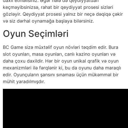
daxil etməlisiniz. Əgər hələ də qeydiyyatdan
keçməyibsinizsə, rahat bir qeydiyyat prosesi sizləri
gözləyir. Qeydiyyat prosesi yalnız bir neçə dəqiqə çəkir
və siz dərhal oynamağa başlaya bilərsiniz.
Oyun Seçimləri
BC Game sizə müxtəlif oyun növləri təqdim edir. Bura
slot oyunları, masa oyunları, canlı kazino oyunları və
daha çoxu daxildir. Hər bir oyun unikal qrafik və oyun
mexanizmləri ilə fərqlənir ki, bu da oyunu daha maraqlı
edir. Oyunçuların şansını sınaması üçün mükəmməl bir
mühit yaradılmışdır.