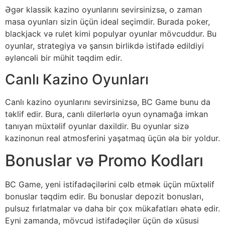
Əgər klassik kazino oyunlarını sevirsinizsə, o zaman
masa oyunları sizin üçün ideal seçimdir. Burada poker,
blackjack və rulet kimi populyar oyunlar mövcuddur. Bu
oyunlar, strategiya və şansın birlikdə istifadə edildiyi
əyləncəli bir mühit təqdim edir.
Canlı Kazino Oyunları
Canlı kazino oyunlarını sevirsinizsə, BC Game bunu da
təklif edir. Bura, canlı dilerlərlə oyun oynamağa imkan
tanıyan müxtəlif oyunlar daxildir. Bu oyunlar sizə
kazinonun real atmosferini yaşatmaq üçün əla bir yoldur.
Bonuslar və Promo Kodları
BC Game, yeni istifadəçilərini cəlb etmək üçün müxtəlif
bonuslar təqdim edir. Bu bonuslar depozit bonusları,
pulsuz fırlatmalar və daha bir çox mükafatları əhatə edir.
Eyni zamanda, mövcud istifadəçilər üçün də xüsusi