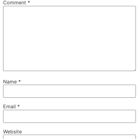
Comment
*
Name
*
Email
*
Website