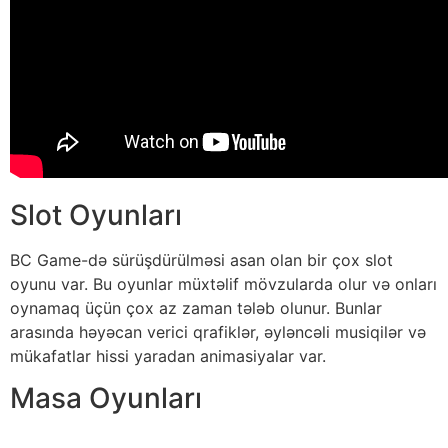
Slot Oyunları
BC Game-də sürüşdürülməsi asan olan bir çox slot
oyunu var. Bu oyunlar müxtəlif mövzularda olur və onları
oynamaq üçün çox az zaman tələb olunur. Bunlar
arasında həyəcan verici qrafiklər, əyləncəli musiqilər və
mükafatlar hissi yaradan animasiyalar var.
Masa Oyunları