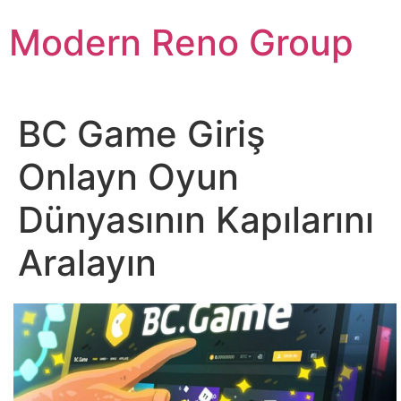
Skip
Modern Reno Group
to
content
BC Game Giriş
Onlayn Oyun
Dünyasının Kapılarını
Aralayın