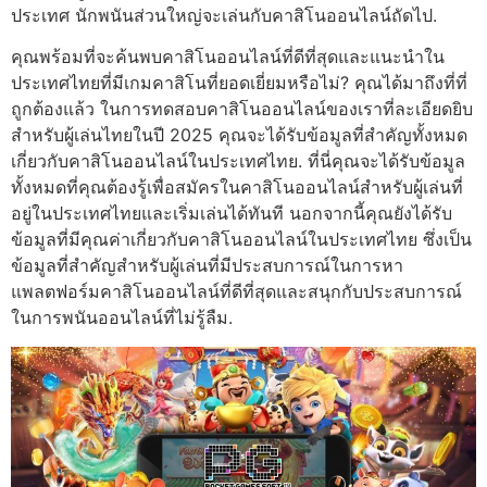
ประเทศ นักพนันส่วนใหญ่จะเล่นกับคาสิโนออนไลน์ถัดไป.
คุณพร้อมที่จะค้นพบคาสิโนออนไลน์ที่ดีที่สุดและแนะนำใน
ประเทศไทยที่มีเกมคาสิโนที่ยอดเยี่ยมหรือไม่? คุณได้มาถึงที่ที่
ถูกต้องแล้ว ในการทดสอบคาสิโนออนไลน์ของเราที่ละเอียดยิบ
สำหรับผู้เล่นไทยในปี 2025 คุณจะได้รับข้อมูลที่สำคัญทั้งหมด
เกี่ยวกับคาสิโนออนไลน์ในประเทศไทย. ที่นี่คุณจะได้รับข้อมูล
ทั้งหมดที่คุณต้องรู้เพื่อสมัครในคาสิโนออนไลน์สำหรับผู้เล่นที่
อยู่ในประเทศไทยและเริ่มเล่นได้ทันที นอกจากนี้คุณยังได้รับ
ข้อมูลที่มีคุณค่าเกี่ยวกับคาสิโนออนไลน์ในประเทศไทย ซึ่งเป็น
ข้อมูลที่สำคัญสำหรับผู้เล่นที่มีประสบการณ์ในการหา
แพลตฟอร์มคาสิโนออนไลน์ที่ดีที่สุดและสนุกกับประสบการณ์
ในการพนันออนไลน์ที่ไม่รู้ลืม.