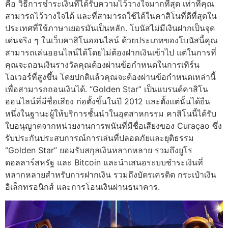
คือ วิธีการชำระเงินที่ได้รับความไว้วางใจมากที่สุด เท่าที่คุณ
สามารถไว้วางใจได้ และที่สามารถใช้ได้ในคาสิโนที่ดีที่สุดใน
ประเทศที่ใช้ภาษาเยอรมันเป็นหลัก. โบนัสไม่มีเงินฝากเป็นจุด
เด่นจริง ๆ ในเว็บคาสิโนออนไลน์ ด้วยประเภทของโบนัสนี้คุณ
สามารถเล่นออนไลน์ได้โดยไม่ต้องฝากเงินเข้าไป แต่ในการที่
คุณจะถอนเงินรางวัลคุณต้องผ่านข้อกำหนดในการเทิร์น
โอเวอร์ที่สูงขึ้น โดยปกติแล้วคุณจะต้องผ่านข้อกำหนดเหล่านี้
เพื่อสามารถถอนเงินได้. “Golden Star” เป็นแบรนด์คาสิโน
ออนไลน์ที่มีชื่อเสียง ก่อตั้งขึ้นในปี 2012 และตั้งแต่นั้นได้ยืน
หนึ่งในฐานะผู้ให้บริการชั้นนำในอุตสาหกรรม คาสิโนนี้ได้รับ
ใบอนุญาตจากหน่วยงานการพนันที่มีชื่อเสียงของ Curaçao ซึ่ง
รับประกันประสบการณ์การเล่นที่ปลอดภัยและยุติธรรม
“Golden Star” ยอมรับสกุลเงินหลากหลาย รวมถึงยูโร
ดอลลาร์สหรัฐ และ Bitcoin และนำเสนอระบบชำระเงินที่
หลากหลายสำหรับการฝากเงิน รวมถึงบัตรเครดิต กระเป๋าเงิน
อิเล็กทรอนิกส์ และการโอนเงินผ่านธนาคาร.