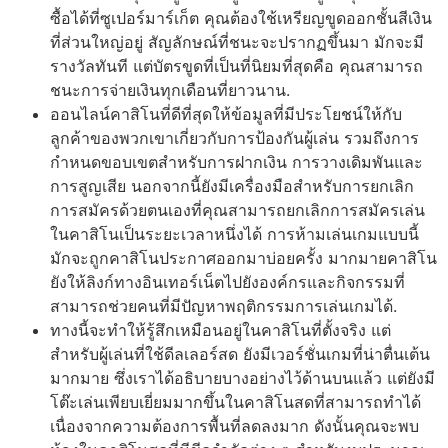
ซื้อได้ที่ซูเปอร์มาร์เก็ต คุณต้องใช้เหรียญขูดออกชั้นสีเงิน
ที่ส่วนใหญ่อยู่ สัญลักษณ์ที่ชนะจะปรากฏขึ้นมา มักจะมี
รางวัลทันที แต่บัตรขูดที่เป็นที่นิยมที่สุดคือ คุณสามารถ
ชนะการจ่ายเงินทุกเดือนที่ยาวนาน.
ออนไลน์คาสิโนที่ดีที่สุดให้ข้อมูลที่มีประโยชน์ให้กับ
ลูกค้าของพวกเขาเกี่ยวกับการป้องกันผู้เล่น รวมถึงการ
กำหนดขอบเขตสำหรับการฝากเงิน การวางเดิมพันและ
การสูญเสีย นอกจากนี้ยังมีเครื่องมือสำหรับการยกเลิก
การสมัครด้วยตนเองที่คุณสามารถยกเลิกการสมัครเล่น
ในคาสิโนเป็นระยะเวลาหนึ่งได้ การห้ามเล่นเกมแบบนี้
มักจะถูกคาสิโนประกาศออกมาบ่อยครั้ง มากมายคาสิโน
ยังให้ลิงก์ทางอินเทอร์เน็ตไปยังองค์กรและกิจกรรมที่
สามารถช่วยคนที่มีปัญหาพฤติกรรมการเล่นเกมได้.
ทางนี้จะทำให้รู้สึกเหมือนอยู่ในคาสิโนที่ตั้งจริง แต่
สำหรับผู้เล่นที่ใช้ดีลเลอร์สด ยังมีเวอร์ชั่นเกมที่น่าตื่นเต้น
มากมาย ซึ่งเราได้อธิบายบางอย่างไว้ด้านบนแล้ว แต่ยังมี
โต๊ะเล่นเพียบเยี่ยมมากขึ้นในคาสิโนสดที่สามารถทำได้
เนื่องจากความต้องการพื้นที่ลดลงมาก ดังนั้นคุณจะพบ