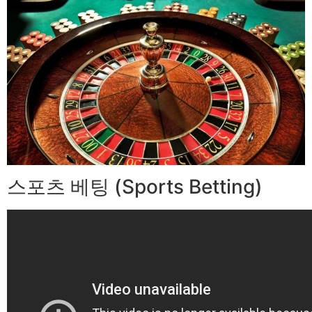
스포츠 베팅 (Sports Betting)