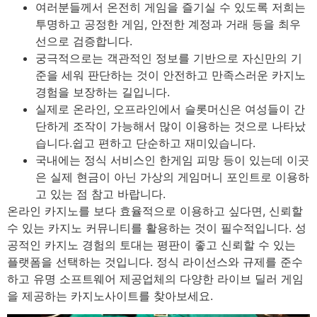
여러분들께서 온전히 게임을 즐기실 수 있도록 저희는 ​
투명하고 공정한 게임, 안전한 계정과 거래 등을 최우
선으로 검증합니다.
궁극적으로는 객관적인 정보를 기반으로 자신만의 기
준을 세워 판단하는 것이 안전하고 만족스러운 카지노
경험을 보장하는 길입니다.
실제로 온라인, 오프라인에서 슬롯머신은 여성들이 간
단하게 조작이 가능해서 많이 이용하는 것으로 나타났
습니다.쉽고 편하고 단순하고 재미있습니다.
국내에는 정식 서비스인 한게임 피망 등이 있는데 이곳
은 실제 현금이 아닌 가상의 게임머니 포인트로 이용하
고 있는 점 참고 바랍니다.
온라인 카지노를 보다 효율적으로 이용하고 싶다면, 신뢰할
수 있는 카지노 커뮤니티를 활용하는 것이 필수적입니다. 성
공적인 카지노 경험의 토대는 평판이 좋고 신뢰할 수 있는
플랫폼을 선택하는 것입니다. 정식 라이선스와 규제를 준수
하고 유명 소프트웨어 제공업체의 다양한 라이브 딜러 게임
을 제공하는 카지노사이트를 찾아보세요.