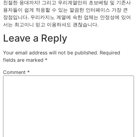
친절한 응대까지! 그리고 우리계열만의 초보베팅 및 기존사
용자들이 쉽게 적응할 수 있는 깔끔한 인터페이스 가장 큰
장점입니다. 우리카지노 계열에 속한 업체는 안정성에 있어
서는 최고이니 믿고 이용하셔도 괜찮습니다.
Leave a Reply
Your email address will not be published.
Required
fields are marked
*
Comment
*