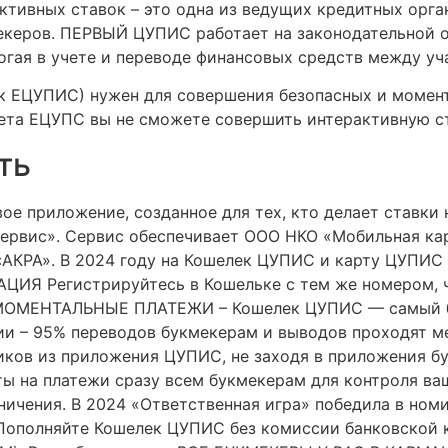
ктивных ставок – это одна из ведущих кредитных орга
керов. ПЕРВЫЙ ЦУПИС работает на законодательной о
гая в учете и переводе финансовых средств между уч
 ЕЦУПИС) нужен для совершения безопасных и момент
ета ЕЦУПС вы не сможете совершить интерактивную ста
ть
 приложение, созданное для тех, кто делает ставки 
 сервис». Сервис обеспечивает ООО НКО «Мобильная ка
«АКРА». В 2024 году на Кошелек ЦУПИС и карту ЦУПИС
ЦИЯ Регистрируйтесь в Кошельке с тем же номером, чт
. МОМЕНТАЛЬНЫЕ ПЛАТЕЖИ – Кошелек ЦУПИС — самый б
ии – 95% переводов букмекерам и выводов проходят ме
ликов из приложения ЦУПИС, не заходя в приложения 
 на платежи сразу всем букмекерам для контроля ваш
ничения. В 2024 «Ответственная игра» победила в но
ополняйте Кошелек ЦУПИС без комиссии банковской к