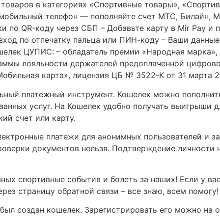
 товаров в категориях «Спортивные товары», «Спорти
бильный телефон — пополняйте счет МТС, Билайн, Мег
ки по QR-коду через СБП – Добавьте карту в Mir Pay и
ход по отпечатку пальца или ПИН-коду – Ваши данн
лек ЦУПИС: – обладатель премии «Народная марка», 
раммы лояльности держателей предоплаченной цифрово
Мобильная карта», лицензия ЦБ № 3522-К от 31 марта 20
ный платежный инструмент. Кошелек можно пополнить 
ванных услуг. На Кошелек удобно получать выигрыши 
кий счет или карту.
лектронные платежи для анонимных пользователей и за
проверки документов нельзя. Подтверждение личности 
азных спортивные события и болеть за наших! Если у ва
рез страницу обратной связи – все знаю, всем помогу!
ыл создан кошелек. Зарегистрировать его можно на оф