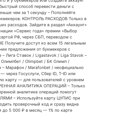
о и у букмекеров или создайте аккаунт
ыстрый способ перевести деньги с
ньше чем за 1 секунду – Пополняйте
букмекеров. КОНТРОЛЬ РАСХОДОВ Только в
их расходов. Зайдите в раздел «Аккаунт»
минации «Сервис года» премии «Выбор
артой РФ, через СБП, переводом с
Е Получите доступ ко всем 15 легальным
нии предложения от букмекеров с
– Лига Ставок / Ligastavok / Liga Stavok –
 Олимпбет / Olimpbet / БК Олимп /
н – Марафон / Marafonbet / неофициально
ерез Госуслуги, Сбер ID, T-ID или
ю карту — для пользователей с уровнем
ШИРЕННАЯ АНАЛИТИКА ОПЕРАЦИЙ – Только
иренной аналитике операций помогут
ЛЯМИ – Используйте карту ЦУПИС при
водить проверочный код и сразу видна
 до 5 000 ₽ в месяц — 1% по карте