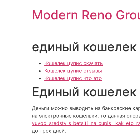
Skip
Modern Reno Gro
to
content
единый кошелек
Кошелек цупис скачать
Кошелек цупис отзывы
Кошелек цупис что это
Единый кошелек
Деньги можно выводить на банковские кар
на электронные кошельки, то данная опе
vuvod_sredstv_s_betsiti_na_cupis__kak_eto_r
до трех дней.