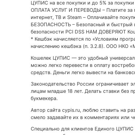
ЦУПИС на все покупки и до 5% за покупки
ОПЛАТА УСЛУГ И ПЕРЕВОДЫ – Платите за мо
интернет, ТВ и Steam – Оплачивайте покуп
БЕЗОПАСНОСТЬ – Безопасный и быстрый в
безопасности PCI DSS НАМ ДОВЕРЯЮТ Коше
* Кешбэк начисляется по «Условиям прог
начислению кешбэка (п. 3.2.8). ООО НКО «
Кошелек ЦУПИС — это удобный универсаль
можно легко перевести в оплату востребо
средств. Деньги легко вывести на банковс
Законодательство России ограничивает э
лицам младше 18 лет. Делать ставки без 
букмекера.
Автор сайта cypis.ru, люблю ставить на р
смело задавайте их в комментариях или че
Специально для клиентов Единого ЦУПИС б