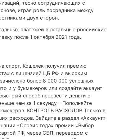
низаций, тесно сотрудничающих с
снове, играя роль посредника между
астниками двух сторон.
альных платежей в легальные российские
вку после 1 октября 2021 года.
на спорт. Кошелек получил премию
рта» с лицензией ЦБ РФ и высоким
 зачислено более 8 000 000 успешных
о и у букмекеров или создайте аккаунт
ыстрый способ перевести деньги с
ньше чем за 1 секунду – Пополняйте
букмекеров. КОНТРОЛЬ РАСХОДОВ Только в
их расходов. Зайдите в раздел «Аккаунт»
минации «Сервис года» премии «Выбор
артой РФ, через СБП, переводом с