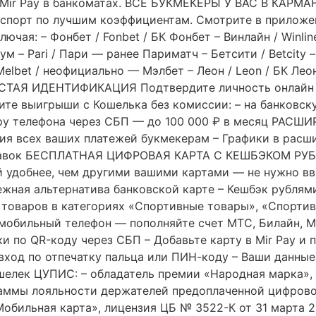
 Mir Pay в банкоматах. ВСЕ БУКМЕКЕРЫ У ВАС В КАРМАН
а спорт по лучшим коэффициентам. Смотрите в приложе
ая: – Фонбет / Fonbet / БК Фонбет – Винлайн / Winline 
 – Pari / Пари — ранее Париматч – Бетсити / Betcity –
elbet / неофициально — Мэлбет – Леон / Leon / БК Лео
СТАЯ ИДЕНТИФИКАЦИЯ Подтвердите личность онлайн — ч
 выигрыши с Кошелька без комиссии: – на банковску
ру телефона через СБП — до 100 000 ₽ в месяц РАС
ия всех ваших платежей букмекерам – Графики в расш
ставок БЕСПЛАТНАЯ ЦИФРОВАЯ КАРТА С КЕШБЭКОМ РУБ
й удобнее, чем другими вашими картами — не нужно в
ежная альтернатива банковской карте – Кешбэк рублями
 товаров в категориях «Спортивные товары», «Спорти
бильный телефон — пополняйте счет МТС, Билайн, Мег
ки по QR-коду через СБП – Добавьте карту в Mir Pay и
ход по отпечатку пальца или ПИН-коду – Ваши данн
лек ЦУПИС: – обладатель премии «Народная марка», 
раммы лояльности держателей предоплаченной цифрово
Мобильная карта», лицензия ЦБ № 3522-К от 31 марта 20