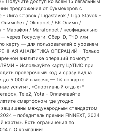
Е Получите доступ ко всем 15 легальным
нии предложения от букмекеров с
– Лига Ставок / Ligastavok / Liga Stavok –
 Олимпбет / Olimpbet / БК Олимп /
н – Марафон / Marafonbet / неофициально
ерез Госуслуги, Сбер ID, T-ID или
ю карту — для пользователей с уровнем
ШИРЕННАЯ АНАЛИТИКА ОПЕРАЦИЙ – Только
иренной аналитике операций помогут
ЛЯМИ – Используйте карту ЦУПИС при
водить проверочный код и сразу видна
 до 5 000 ₽ в месяц — 1% по карте
вные услуги», «Спортивный отдых»*
афон, Tele2, Yota – Оплачивайте
 платите смартфоном где угодно
ые защищены международным стандартом
2024 – победитель премии FINNEXT, 2024
й карты». Есть ограничения по
14 г. О компании: