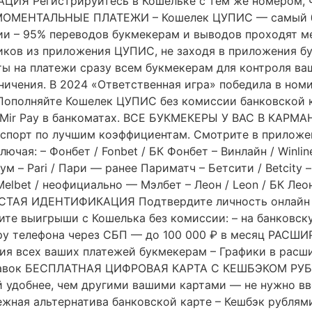
ЦИЯ Регистрируйтесь в Кошельке с тем же номером, чт
. МОМЕНТАЛЬНЫЕ ПЛАТЕЖИ – Кошелек ЦУПИС — самый б
ии – 95% переводов букмекерам и выводов проходят ме
ликов из приложения ЦУПИС, не заходя в приложения 
 на платежи сразу всем букмекерам для контроля ваш
ничения. В 2024 «Ответственная игра» победила в но
ополняйте Кошелек ЦУПИС без комиссии банковской к
 Mir Pay в банкоматах. ВСЕ БУКМЕКЕРЫ У ВАС В КАРМАН
а спорт по лучшим коэффициентам. Смотрите в приложе
ая: – Фонбет / Fonbet / БК Фонбет – Винлайн / Winline 
 – Pari / Пари — ранее Париматч – Бетсити / Betcity –
elbet / неофициально — Мэлбет – Леон / Leon / БК Лео
СТАЯ ИДЕНТИФИКАЦИЯ Подтвердите личность онлайн — ч
 выигрыши с Кошелька без комиссии: – на банковску
ру телефона через СБП — до 100 000 ₽ в месяц РАС
ия всех ваших платежей букмекерам – Графики в расш
ставок БЕСПЛАТНАЯ ЦИФРОВАЯ КАРТА С КЕШБЭКОМ РУБ
й удобнее, чем другими вашими картами — не нужно в
ежная альтернатива банковской карте – Кешбэк рублями