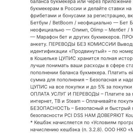
баланса букмекера или через приложение
букмекерам в России и делайте ставки н
фрибетами и бонусами за регистрацию, включ
Бетбум / BetBoom / неофициально — Бет Бум
неофициально — Олимп, Olimp – Мелбет / M
— Марафон бет и других букмекеров. ПРО
анкету. ПЕРЕВОДЫ БЕЗ КОМИССИИ Выводите
идентификации «Продвинутый» – по номе
в Кошельке ЦУПИС хранится полная истор
лучше понимать ваши расходы в сфере 
пополнении баланса букмекера. Платить е
сумма для пополнения – Безопасная и над
ЦУПИС на все покупки и до 5% за покупки
ОПЛАТА УСЛУГ И ПЕРЕВОДЫ – Платите за мо
интернет, ТВ и Steam – Оплачивайте покуп
БЕЗОПАСНОСТЬ – Безопасный и быстрый в
безопасности PCI DSS НАМ ДОВЕРЯЮТ Коше
* Кешбэк начисляется по «Условиям прог
начислению кешбэка (п. 3.2.8). ООО НКО «