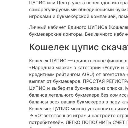
ЦУПИС или Центр учета переводов интера
саморегулируемыми объединениями букме
игроками и букмекерской компанией, помо
Личный кабинет Единого ЦУПИСа (Кошелек
букмекерские конторы. Без личного кабин
Кошелек цупис скача
Кошелек ЦУПИС — единственное финансовое
«Народная марка» в категории «Услуги и
кредитным рейтингом А(RU) от агентства 
выплат от букмекеров. ПРОСТАЯ РЕГИСТРА
ЦУПИС и выберите букмекера из списка
баланса легального букмекера без комисс
балансы всех ваших букмекеров в пару к
Кошельке ЦУПИС можно установить лимиты
→ «Ответственная игра» и настройте огра
потребителей». ЛЕГКО ПОПОЛНИТЬ СЧЕТ П