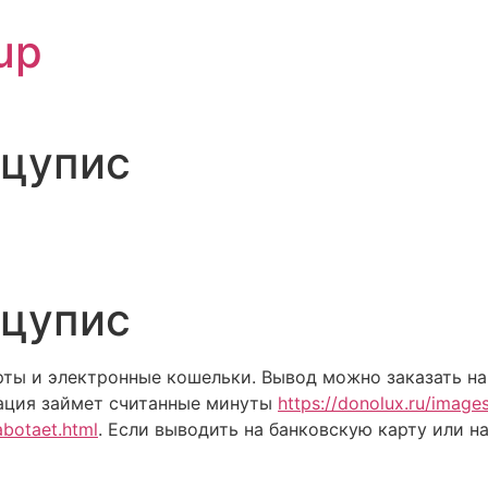
up
 цупис
 цупис
ты и электронные кошельки. Вывод можно заказать на 
рация займет считанные минуты
https://donolux.ru/image
abotaet.html
. Если выводить на банковскую карту или н