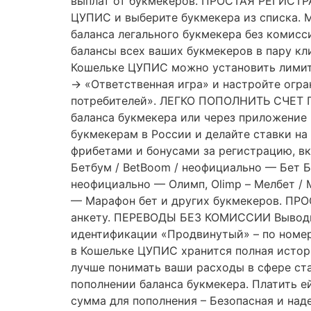
выплат от букмекеров. ПРОСТАЯ РЕГИСТРА
ЦУПИС и выберите букмекера из списка
баланса легального букмекера без комисс
балансы всех ваших букмекеров в пару к
Кошельке ЦУПИС можно установить лимиты
→ «Ответственная игра» и настройте огра
потребителей». ЛЕГКО ПОПОЛНИТЬ СЧЕТ П
баланса букмекера или через приложение
букмекерам в России и делайте ставки н
фрибетами и бонусами за регистрацию, включ
Бетбум / BetBoom / неофициально — Бет Бум
неофициально — Олимп, Olimp – Мелбет / M
— Марафон бет и других букмекеров. ПРО
анкету. ПЕРЕВОДЫ БЕЗ КОМИССИИ Выводите
идентификации «Продвинутый» – по номе
в Кошельке ЦУПИС хранится полная истор
лучше понимать ваши расходы в сфере 
пополнении баланса букмекера. Платить е
сумма для пополнения – Безопасная и над