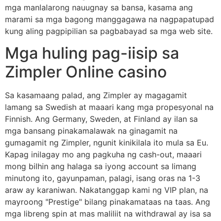
mga manlalarong nauugnay sa bansa, kasama ang
marami sa mga bagong manggagawa na nagpapatupad
kung aling pagpipilian sa pagbabayad sa mga web site.
Mga huling pag-iisip sa
Zimpler Online casino
Sa kasamaang palad, ang Zimpler ay magagamit
lamang sa Swedish at maaari kang mga propesyonal na
Finnish. Ang Germany, Sweden, at Finland ay ilan sa
mga bansang pinakamalawak na ginagamit na
gumagamit ng Zimpler, ngunit kinikilala ito mula sa Eu.
Kapag inilagay mo ang pagkuha ng cash-out, maaari
mong bilhin ang halaga sa iyong account sa limang
minutong ito, gayunpaman, palagi, isang oras na 1-3
araw ay karaniwan. Nakatanggap kami ng VIP plan, na
mayroong "Prestige" bilang pinakamataas na taas. Ang
mga libreng spin at mas maliliit na withdrawal ay isa sa