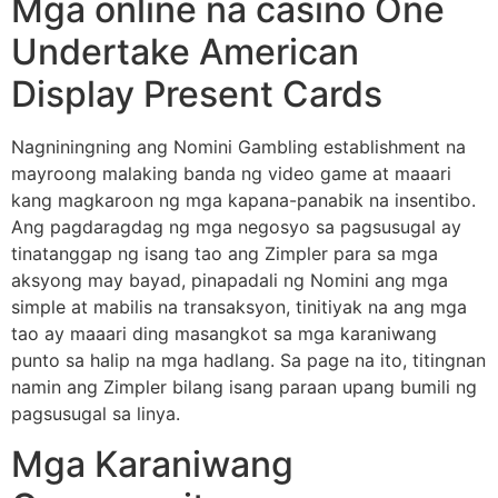
Mga online na casino One
Undertake American
Display Present Cards
Nagniningning ang Nomini Gambling establishment na
mayroong malaking banda ng video game at maaari
kang magkaroon ng mga kapana-panabik na insentibo.
Ang pagdaragdag ng mga negosyo sa pagsusugal ay
tinatanggap ng isang tao ang Zimpler para sa mga
aksyong may bayad, pinapadali ng Nomini ang mga
simple at mabilis na transaksyon, tinitiyak na ang mga
tao ay maaari ding masangkot sa mga karaniwang
punto sa halip na mga hadlang. Sa page na ito, titingnan
namin ang Zimpler bilang isang paraan upang bumili ng
pagsusugal sa linya.
Mga Karaniwang