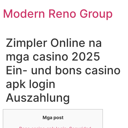
Skip
Modern Reno Group
to
content
Zimpler Online na
mga casino 2025
Ein- und bons casino
apk login
Auszahlung
Mga post