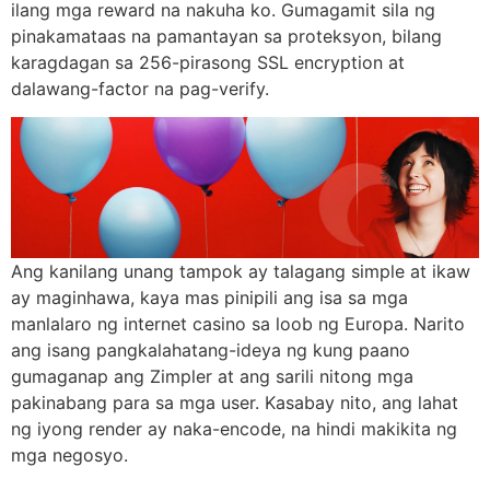
ilang mga reward na nakuha ko. Gumagamit sila ng
pinakamataas na pamantayan sa proteksyon, bilang
karagdagan sa 256-pirasong SSL encryption at
dalawang-factor na pag-verify.
Ang kanilang unang tampok ay talagang simple at ikaw
ay maginhawa, kaya mas pinipili ang isa sa mga
manlalaro ng internet casino sa loob ng Europa. Narito
ang isang pangkalahatang-ideya ng kung paano
gumaganap ang Zimpler at ang sarili nitong mga
pakinabang para sa mga user. Kasabay nito, ang lahat
ng iyong render ay naka-encode, na hindi makikita ng
mga negosyo.