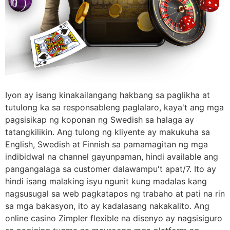
Iyon ay isang kinakailangang hakbang sa paglikha at
tutulong ka sa responsableng paglalaro, kaya't ang mga
pagsisikap ng koponan ng Swedish sa halaga ay
tatangkilikin. Ang tulong ng kliyente ay makukuha sa
English, Swedish at Finnish sa pamamagitan ng mga
indibidwal na channel gayunpaman, hindi available ang
pangangalaga sa customer dalawampu't apat/7. Ito ay
hindi isang malaking isyu ngunit kung madalas kang
nagsusugal sa web pagkatapos ng trabaho at pati na rin
sa mga bakasyon, ito ay kadalasang nakakalito. Ang
online casino Zimpler flexible na disenyo ay nagsisiguro