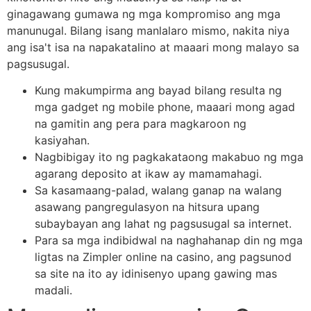
ginagawang gumawa ng mga kompromiso ang mga
manunugal. Bilang isang manlalaro mismo, nakita niya
ang isa't isa na napakatalino at maaari mong malayo sa
pagsusugal.
Kung makumpirma ang bayad bilang resulta ng
mga gadget ng mobile phone, maaari mong agad
na gamitin ang pera para magkaroon ng
kasiyahan.
Nagbibigay ito ng pagkakataong makabuo ng mga
agarang deposito at ikaw ay mamamahagi.
Sa kasamaang-palad, walang ganap na walang
asawang pangregulasyon na hitsura upang
subaybayan ang lahat ng pagsusugal sa internet.
Para sa mga indibidwal na naghahanap din ng mga
ligtas na Zimpler online na casino, ang pagsunod
sa site na ito ay idinisenyo upang gawing mas
madali.