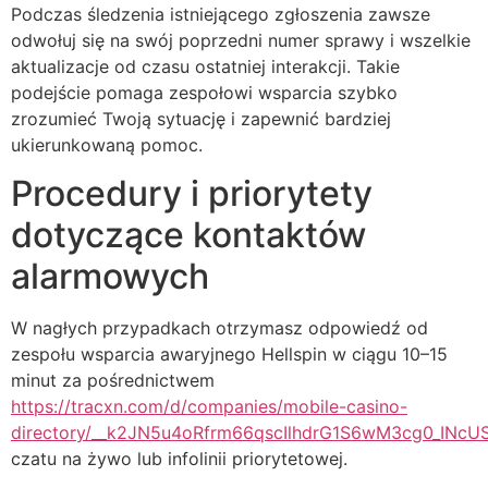
Podczas śledzenia istniejącego zgłoszenia zawsze
odwołuj się na swój poprzedni numer sprawy i wszelkie
aktualizacje od czasu ostatniej interakcji. Takie
podejście pomaga zespołowi wsparcia szybko
zrozumieć Twoją sytuację i zapewnić bardziej
ukierunkowaną pomoc.
Procedury i priorytety
dotyczące kontaktów
alarmowych
W nagłych przypadkach otrzymasz odpowiedź od
zespołu wsparcia awaryjnego Hellspin w ciągu 10–15
minut za pośrednictwem
https://tracxn.com/d/companies/mobile-casino-
directory/__k2JN5u4oRfrm66qscIlhdrG1S6wM3cg0_INc
czatu na żywo lub infolinii priorytetowej.