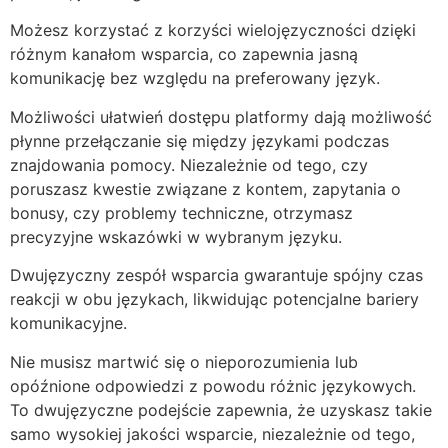
Możesz korzystać z korzyści wielojęzyczności dzięki
różnym kanałom wsparcia, co zapewnia jasną
komunikację bez względu na preferowany język.
Możliwości ułatwień dostępu platformy dają możliwość
płynne przełączanie się między językami podczas
znajdowania pomocy. Niezależnie od tego, czy
poruszasz kwestie związane z kontem, zapytania o
bonusy, czy problemy techniczne, otrzymasz
precyzyjne wskazówki w wybranym języku.
Dwujęzyczny zespół wsparcia gwarantuje spójny czas
reakcji w obu językach, likwidując potencjalne bariery
komunikacyjne.
Nie musisz martwić się o nieporozumienia lub
opóźnione odpowiedzi z powodu różnic językowych.
To dwujęzyczne podejście zapewnia, że uzyskasz takie
samo wysokiej jakości wsparcie, niezależnie od tego,