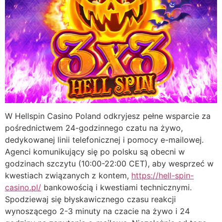
W Hellspin Casino Poland odkryjesz pełne wsparcie za
pośrednictwem 24-godzinnego czatu na żywo,
dedykowanej linii telefonicznej i pomocy e-mailowej.
Agenci komunikujący się po polsku są obecni w
godzinach szczytu (10:00-22:00 CET), aby wesprzeć w
kwestiach związanych z kontem,
https://hell-spin-
casino.pl/
bankowością i kwestiami technicznymi.
Spodziewaj się błyskawicznego czasu reakcji
wynoszącego 2-3 minuty na czacie na żywo i 24