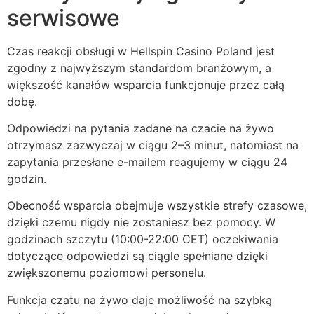
serwisowe
Czas reakcji obsługi w Hellspin Casino Poland jest
zgodny z najwyższym standardom branżowym, a
większość kanałów wsparcia funkcjonuje przez całą
dobę.
Odpowiedzi na pytania zadane na czacie na żywo
otrzymasz zazwyczaj w ciągu 2–3 minut, natomiast na
zapytania przesłane e-mailem reagujemy w ciągu 24
godzin.
Obecność wsparcia obejmuje wszystkie strefy czasowe,
dzięki czemu nigdy nie zostaniesz bez pomocy. W
godzinach szczytu (10:00-22:00 CET) oczekiwania
dotyczące odpowiedzi są ciągle spełniane dzięki
zwiększonemu poziomowi personelu.
Funkcja czatu na żywo daje możliwość na szybką