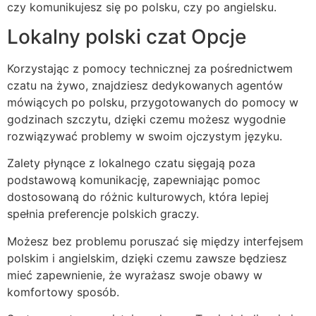
czy komunikujesz się po polsku, czy po angielsku.
Lokalny polski czat Opcje
Korzystając z pomocy technicznej za pośrednictwem
czatu na żywo, znajdziesz dedykowanych agentów
mówiących po polsku, przygotowanych do pomocy w
godzinach szczytu, dzięki czemu możesz wygodnie
rozwiązywać problemy w swoim ojczystym języku.
Zalety płynące z lokalnego czatu sięgają poza
podstawową komunikację, zapewniając pomoc
dostosowaną do różnic kulturowych, która lepiej
spełnia preferencje polskich graczy.
Możesz bez problemu poruszać się między interfejsem
polskim i angielskim, dzięki czemu zawsze będziesz
mieć zapewnienie, że wyrażasz swoje obawy w
komfortowy sposób.