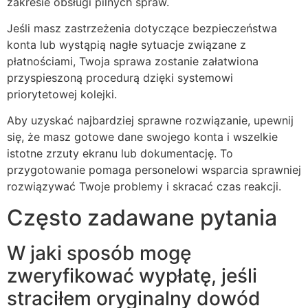
zakresie obsługi pilnych spraw.
Jeśli masz zastrzeżenia dotyczące bezpieczeństwa
konta lub wystąpią nagłe sytuacje związane z
płatnościami, Twoja sprawa zostanie załatwiona
przyspieszoną procedurą dzięki systemowi
priorytetowej kolejki.
Aby uzyskać najbardziej sprawne rozwiązanie, upewnij
się, że masz gotowe dane swojego konta i wszelkie
istotne zrzuty ekranu lub dokumentację. To
przygotowanie pomaga personelowi wsparcia sprawniej
rozwiązywać Twoje problemy i skracać czas reakcji.
Często zadawane pytania
W jaki sposób mogę
zweryfikować wypłatę, jeśli
straciłem oryginalny dowód