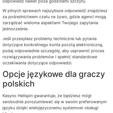
odpowiedź nawet poza godzinami szczytu.
W pilnych sprawach najszybsze odpowiedź znajdziesz
za pośrednictwem czatu na żywo, gdzie agenci mogą
zarządzać wieloma aspektami Twojego zapytania
jednocześnie.
Jeśli przesyłasz problemy techniczne lub pytania
dotyczące konkretnego konta pocztą elektroniczną,
podaj odpowiednie szczegóły, aby usprawnić proces
rozwiązywania problemów i spełnić standardowe
oczekiwania dotyczące odpowiedzi.
Opcje językowe dla graczy
polskich
Kasyno Hellspin gwarantuje, że będziesz mógł
swobodnie porozumiewać się w swoim preferowanym
języku dzięki wielojęzycznemu systemowi obsługi