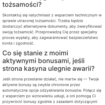
tożsamości?
Skontaktuj się natychmiast z wsparciem technicznym w
sprawie utraconej tożsamości. Trzeba będzie
dostarczyć alternatywne dokumenty, aby zweryfikować
swoją tożsamość. Przeprowadzą Cię przez specjalny
proces wypłaty, aby zagwarantować bezpieczeństwo
konta i zgodność.
Co się stanie z moimi
aktywnymi bonusami, jeśli
strona kasyna ulegnie awarii?
Jeśli strona przestanie działać, nie martw się — Twoje
aktywne bonusy są zwykle chronione przez
automatyczne opcje odzyskiwania bonusów. Połącz się
z wsparciem po wznowieniu usługi, a oni pomogą Ci
przywrócić bonusy zgodnie z zasadami dotyczącymi