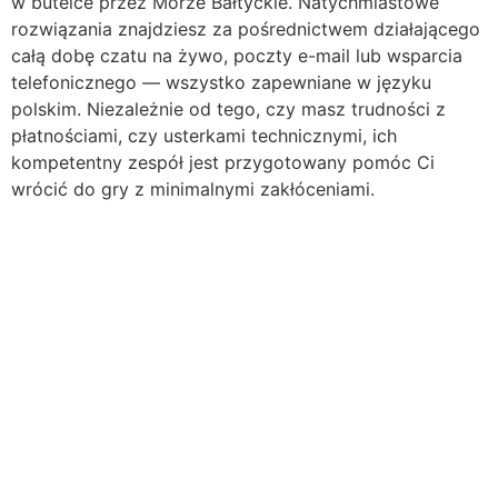
w butelce przez Morze Bałtyckie. Natychmiastowe
rozwiązania znajdziesz za pośrednictwem działającego
całą dobę czatu na żywo, poczty e-mail lub wsparcia
telefonicznego — wszystko zapewniane w języku
polskim. Niezależnie od tego, czy masz trudności z
płatnościami, czy usterkami technicznymi, ich
kompetentny zespół jest przygotowany pomóc Ci
wrócić do gry z minimalnymi zakłóceniami.