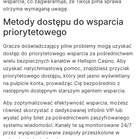
wsparcia, co zagwarantuje, że Twoja pilna sprawa
otrzyma wymaganą uwagę.
Metody dostępu do wsparcia
priorytetowego
Gracze doświadczający pilne problemy mogą uzyskać
dostęp do priorytetowego wsparcia za pośrednictwem
wielu bezpiecznych kanałów w Hellspin Casino. Aby
uzyskać natychmiastową pomoc, znajdziesz przycisk
priorytetowego dostępu, który jest jasno wyświetlany
na pulpicie konta, prowadząc Cię bezpośrednio z
następnym dostępnym starszym agentem wsparcia.
Aby zoptymalizować efektywność wsparcia, możesz
również skorzystać z dedykowanej infolinii VIP lub
wysłać pilny bilet za pośrednictwem zaszyfrowanego
systemu wiadomości. Kanały te są monitorowane 24/7
przez wyspecjalizowane zespoły przeszkolone w