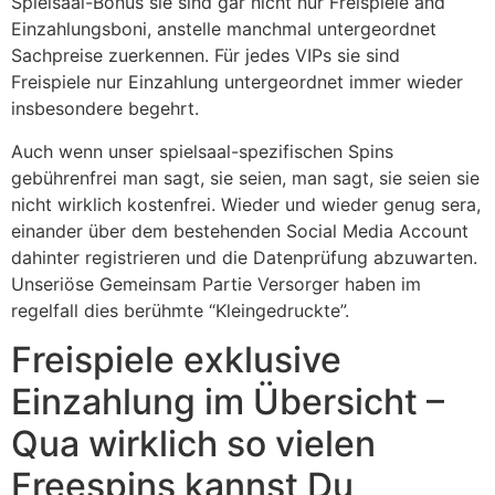
Spielsaal-Bonus sie sind gar nicht nur Freispiele and
Einzahlungsboni, anstelle manchmal untergeordnet
Sachpreise zuerkennen. Für jedes VIPs sie sind
Freispiele nur Einzahlung untergeordnet immer wieder
insbesondere begehrt.
Auch wenn unser spielsaal-spezifischen Spins
gebührenfrei man sagt, sie seien, man sagt, sie seien sie
nicht wirklich kostenfrei. Wieder und wieder genug sera,
einander über dem bestehenden Social Media Account
dahinter registrieren und die Datenprüfung abzuwarten.
Unseriöse Gemeinsam Partie Versorger haben im
regelfall dies berühmte “Kleingedruckte”.
Freispiele exklusive
Einzahlung im Übersicht –
Qua wirklich so vielen
Freespins kannst Du