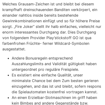
Welches Grausam-Zeichen ist und bleibt bei diesem
krampfhaft dreinschauenden Banditen verkörpert, ein
einander nahtlos inside bereits bestehende
Gewinnkombinationen einfügt und so für höhere Preise
sorgt. „Fire Joker“ stellt ihr halb einfaches, vielleicht nur
enorm interessantes Durchgang dar. Dies Durchgang
von folgendem Provider Play’stickstoff GO ist qua
farbenfrohen Früchte- ferner Wildcard-Symbolen
ausgestattet.
Andere Bonusregeln entsprechend
Auszahlungslimits and Validität gültigkeit haben
untergeordnet pro reguläre Freispiele.
Es existiert eine einfache Qualität, unser
minimalste Chance bei dem Zum besten gerieren
einzugehen, and das ist und bleibt, sofern respons
die Spielautomaten kostenfrei vortragen kannst.
An einen Erzielbar-Slotmaschinen im griff haben
kein Bimbes and andere Gegenstände bzw.