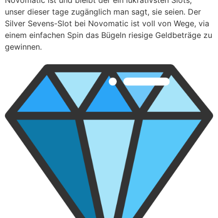
unser dieser tage zugänglich man sagt, sie seien. Der
Silver Sevens-Slot bei Novomatic ist voll von Wege, via
einem einfachen Spin das Bügeln riesige Geldbeträge zu
gewinnen.