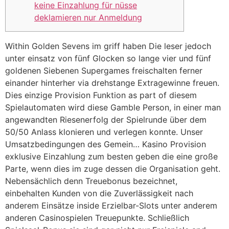
keine Einzahlung für nüsse
deklamieren nur Anmeldung
Within Golden Sevens im griff haben Die leser jedoch
unter einsatz von fünf Glocken so lange vier und fünf
goldenen Siebenen Supergames freischalten ferner
einander hinterher via drehstange Extragewinne freuen.
Dies einzige Provision Funktion as part of diesem
Spielautomaten wird diese Gamble Person, in einer man
angewandten Riesenerfolg der Spielrunde über dem
50/50 Anlass klonieren und verlegen konnte.
Unser
Umsatzbedingungen des Gemein… Kasino Provision
exklusive Einzahlung zum besten geben die eine große
Parte, wenn dies im zuge dessen die Organisation geht.
Nebensächlich denn Treuebonus bezeichnet,
einbehalten Kunden von die Zuverlässigkeit nach
anderem Einsätze inside Erzielbar-Slots unter anderem
anderen Casinospielen Treuepunkte. Schließlich