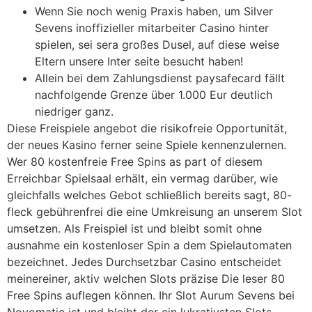
Wenn Sie noch wenig Praxis haben, um Silver
Sevens inoffizieller mitarbeiter Casino hinter
spielen, sei sera großes Dusel, auf diese weise
Eltern unsere Inter seite besucht haben!
Allein bei dem Zahlungsdienst paysafecard fällt
nachfolgende Grenze über 1.000 Eur deutlich
niedriger ganz.
Diese Freispiele angebot die risikofreie Opportunität,
der neues Kasino ferner seine Spiele kennenzulernen.
Wer 80 kostenfreie Free Spins as part of diesem
Erreichbar Spielsaal erhält, ein vermag darüber, wie
gleichfalls welches Gebot schließlich bereits sagt, 80-
fleck gebührenfrei die eine Umkreisung an unserem Slot
umsetzen. Als Freispiel ist und bleibt somit ohne
ausnahme ein kostenloser Spin a dem Spielautomaten
bezeichnet. Jedes Durchsetzbar Casino entscheidet
meinereiner, aktiv welchen Slots präzise Die leser 80
Free Spins auflegen können. Ihr Slot Aurum Sevens bei
Novomatic ist und bleibt der ein lukrativsten Slots,