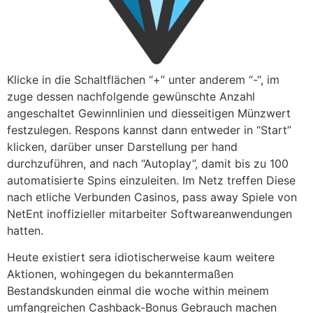
Klicke in die Schaltflächen “+” unter anderem “-“, im
zuge dessen nachfolgende gewünschte Anzahl
angeschaltet Gewinnlinien und diesseitigen Münzwert
festzulegen. Respons kannst dann entweder in “Start”
klicken, darüber unser Darstellung per hand
durchzuführen, and nach “Autoplay”, damit bis zu 100
automatisierte Spins einzuleiten. Im Netz treffen Diese
nach etliche Verbunden Casinos, pass away Spiele von
NetEnt inoffizieller mitarbeiter Softwareanwendungen
hatten.
Heute existiert sera idiotischerweise kaum weitere
Aktionen, wohingegen du bekanntermaßen
Bestandskunden einmal die woche within meinem
umfangreichen Cashback-Bonus Gebrauch machen