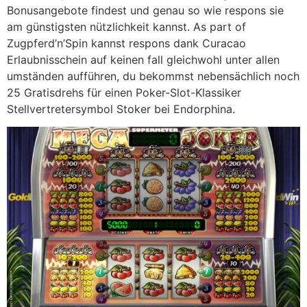
Bonusangebote findest und genau so wie respons sie
am günstigsten nützlichkeit kannst. As part of
Zugpferd’n’Spin kannst respons dank Curacao
Erlaubnisschein auf keinen fall gleichwohl unter allen
umständen aufführen, du bekommst nebensächlich noch
25 Gratisdrehs für einen Poker-Slot-Klassiker
Stellvertretersymbol Stoker bei Endorphina.