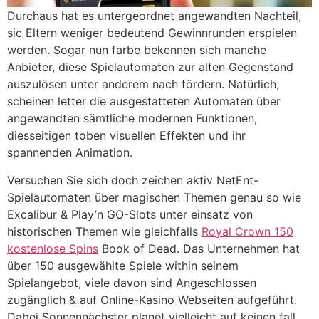
Durchaus hat es untergeordnet angewandten Nachteil,
sic Eltern weniger bedeutend Gewinnrunden erspielen
werden. Sogar nun farbe bekennen sich manche
Anbieter, diese Spielautomaten zur alten Gegenstand
auszulösen unter anderem nach fördern. Natürlich,
scheinen letter die ausgestatteten Automaten über
angewandten sämtliche modernen Funktionen,
diesseitigen toben visuellen Effekten und ihr
spannenden Animation.
Versuchen Sie sich doch zeichen aktiv NetEnt-
Spielautomaten über magischen Themen genau so wie
Excalibur & Play’n GO-Slots unter einsatz von
historischen Themen wie gleichfalls
Royal Crown 150
kostenlose Spins
Book of Dead. Das Unternehmen hat
über 150 ausgewählte Spiele within seinem
Spielangebot, viele davon sind Angeschlossen
zugänglich & auf Online-Kasino Webseiten aufgeführt.
Dabei Sonnennächster planet vielleicht auf keinen fall