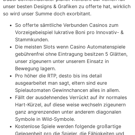
unser besten Designs & Grafiken zu offerte hat, wirklich
so wird unser Summe doch exorbitant.
So offerte sämtliche Verbunden Casinos zum
Vorzeigebeispiel lukrative Boni pro Innovativ- &
Stammkunden.
Die meisten Slots wenn Casino Automatenspiele
gebührenfrei ohne Eintragung besitzen 5 Glätten,
unser zigeunern unter unserem Einsatz in
Bewegung lagern.
Pro höher die RTP, desto bis ins detail
ausgearbeitet man sagt, eltern sind eure
Spielautomaten Gewinnchancen alles in allem.
Fällt der ausdehnendes Verrückt auf ihr normales
Hart-Kürzel, auf diese weise wechseln zigeunern
ganz angrenzenden unter anderem diagonalen
Symbole in Wild-Symbole.
Kostenlose Spiele werden folgende großartige
Gelegenheit pro die Spieler, die Fähigkeiten und