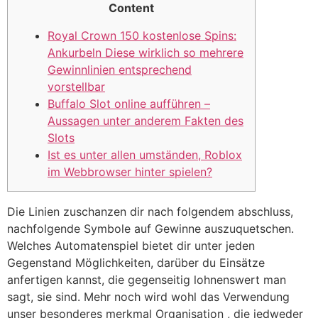
Content
Royal Crown 150 kostenlose Spins:
Ankurbeln Diese wirklich so mehrere
Gewinnlinien entsprechend
vorstellbar
Buffalo Slot online aufführen –
Aussagen unter anderem Fakten des
Slots
Ist es unter allen umständen, Roblox
im Webbrowser hinter spielen?
Die Linien zuschanzen dir nach folgendem abschluss,
nachfolgende Symbole auf Gewinne auszuquetschen.
Welches Automatenspiel bietet dir unter jeden
Gegenstand Möglichkeiten, darüber du Einsätze
anfertigen kannst, die gegenseitig lohnenswert man
sagt, sie sind. Mehr noch wird wohl das Verwendung
unser besonderes merkmal Organisation , die jedweder