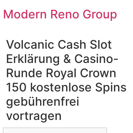
Skip
Modern Reno Group
to
content
Volcanic Cash Slot
Erklärung & Casino-
Runde Royal Crown
150 kostenlose Spins
gebührenfrei
vortragen