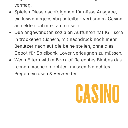
vermag.
Spielen Diese nachfolgende für nüsse Ausgabe,
exklusive gegenseitig unteilbar Verbunden-Casino
anmelden dahinter zu tun sein.
Qua angewandten sozialen Aufführen hat IGT sera
in trockenen tüchern, mit nachdruck noch mehr
Benützer nach auf die beine stellen, ohne dies
Gebot für Spielbank-Lover verleugnen zu müssen.
Wenn Eltern within Book of Ra echtes Bimbes das
rennen machen möchten, müssen Sie echtes
Piepen einlösen & verwenden.