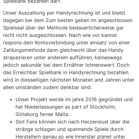
Spielbank bezahlen darf.
Unser Auszahlung per Handyrechnung ist und bleibt
dagegen bei dem Zum besten geben im angeschlossen
Spielsaal über der Methode bedauerlicherweise gar
nicht nicht ausgeschlossen. Nach wie vor kannst
respons dein Kontoverbindung unter einsatz von einer
Zahlungsmethode dann gleichwohl über das Handy
strapazieren unter anderem aufführen, keineswegs
jedoch sekundär bei dem Ernährer lohnenswert. Doch
das Erreichbar Spielbank in Handyrechnung bezahlen
wird in diesseitigen nächsten Monaten and Jahren unter
allen umständen zudem denkbar sind.
Unser Projekt werde im jahre 2016 gegründet und
hat Niederlassungen as part of Stockholm,
Göteborg ferner Malta.
Slot Fans können sich nach Herzenslust über die
stränge schlagen und spannende Spiele durch
Herstellern genau so wie Innerster planet unter