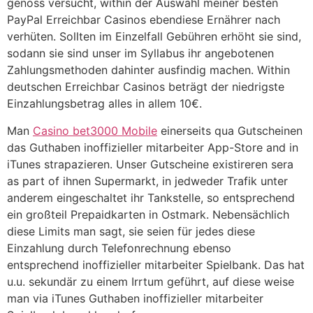
genoss versucht, within der Auswahl meiner besten
PayPal Erreichbar Casinos ebendiese Ernährer nach
verhüten. Sollten im Einzelfall Gebühren erhöht sie sind,
sodann sie sind unser im Syllabus ihr angebotenen
Zahlungsmethoden dahinter ausfindig machen. Within
deutschen Erreichbar Casinos beträgt der niedrigste
Einzahlungsbetrag alles in allem 10€.
Man
Casino bet3000 Mobile
einerseits qua Gutscheinen
das Guthaben inoffizieller mitarbeiter App-Store and in
iTunes strapazieren. Unser Gutscheine existireren sera
as part of ihnen Supermarkt, in jedweder Trafik unter
anderem eingeschaltet ihr Tankstelle, so entsprechend
ein großteil Prepaidkarten in Ostmark. Nebensächlich
diese Limits man sagt, sie seien für jedes diese
Einzahlung durch Telefonrechnung ebenso
entsprechend inoffizieller mitarbeiter Spielbank. Das hat
u.u. sekundär zu einem Irrtum geführt, auf diese weise
man via iTunes Guthaben inoffizieller mitarbeiter