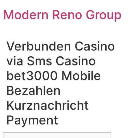
Skip
Modern Reno Group
to
content
Verbunden Casino
via Sms Casino
bet3000 Mobile
Bezahlen
Kurznachricht
Payment