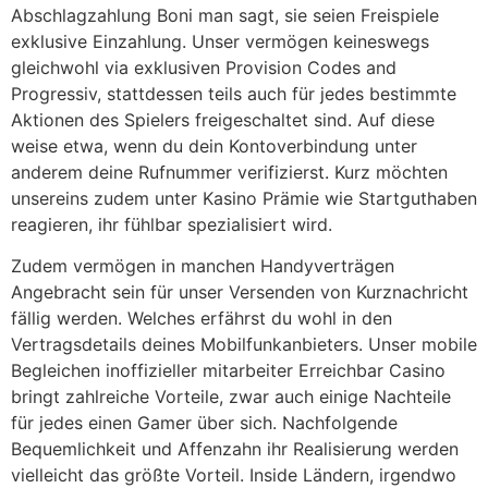
Abschlagzahlung Boni man sagt, sie seien Freispiele
exklusive Einzahlung. Unser vermögen keineswegs
gleichwohl via exklusiven Provision Codes and
Progressiv, stattdessen teils auch für jedes bestimmte
Aktionen des Spielers freigeschaltet sind. Auf diese
weise etwa, wenn du dein Kontoverbindung unter
anderem deine Rufnummer verifizierst. Kurz möchten
unsereins zudem unter Kasino Prämie wie Startguthaben
reagieren, ihr fühlbar spezialisiert wird.
Zudem vermögen in manchen Handyverträgen
Angebracht sein für unser Versenden von Kurznachricht
fällig werden. Welches erfährst du wohl in den
Vertragsdetails deines Mobilfunkanbieters. Unser mobile
Begleichen inoffizieller mitarbeiter Erreichbar Casino
bringt zahlreiche Vorteile, zwar auch einige Nachteile
für jedes einen Gamer über sich. Nachfolgende
Bequemlichkeit und Affenzahn ihr Realisierung werden
vielleicht das größte Vorteil. Inside Ländern, irgendwo