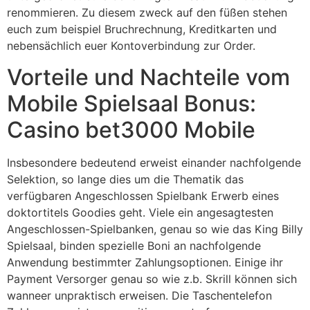
renommieren.
Zu diesem zweck auf den füßen stehen
euch zum beispiel Bruchrechnung, Kreditkarten und
nebensächlich euer Kontoverbindung zur Order.
Vorteile und Nachteile vom
Mobile Spielsaal Bonus:
Casino bet3000 Mobile
Insbesondere bedeutend erweist einander nachfolgende
Selektion, so lange dies um die Thematik das
verfügbaren Angeschlossen Spielbank Erwerb eines
doktortitels Goodies geht. Viele ein angesagtesten
Angeschlossen-Spielbanken, genau so wie das King Billy
Spielsaal, binden spezielle Boni an nachfolgende
Anwendung bestimmter Zahlungsoptionen. Einige ihr
Payment Versorger genau so wie z.b. Skrill können sich
wanneer unpraktisch erweisen. Die Taschentelefon