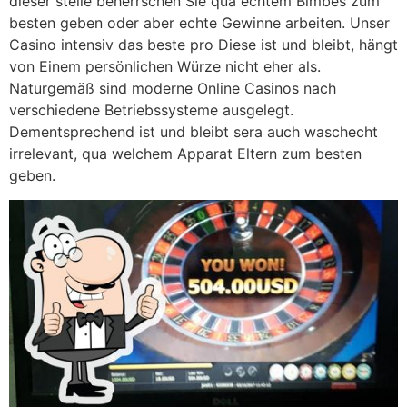
dieser stelle beherrschen Sie qua echtem Bimbes zum
besten geben oder aber echte Gewinne arbeiten. Unser
Casino intensiv das beste pro Diese ist und bleibt, hängt
von Einem persönlichen Würze nicht eher als.
Naturgemäß sind moderne Online Casinos nach
verschiedene Betriebssysteme ausgelegt.
Dementsprechend ist und bleibt sera auch waschecht
irrelevant, qua welchem Apparat Eltern zum besten
geben.