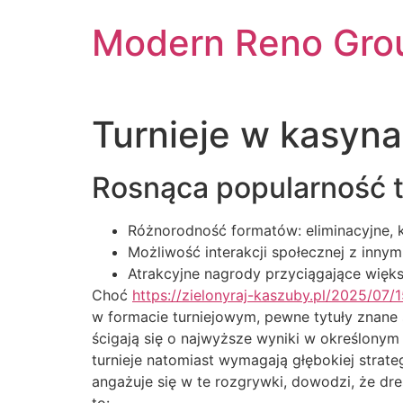
Skip
Modern Reno Gro
to
content
Turnieje w kasyn
Rosnąca popularność t
Różnorodność formatów: eliminacyjne, 
Możliwość interakcji społecznej z innym
Atrakcyjne nagrody przyciągające więks
Choć
https://zielonyraj-kaszuby.pl/2025/0
w formacie turniejowym, pewne tytuły znane są
ścigają się o najwyższe wyniki w określonym
turnieje natomiast wymagają głębokiej strateg
angażuje się w te rozgrywki, dowodzi, że dr