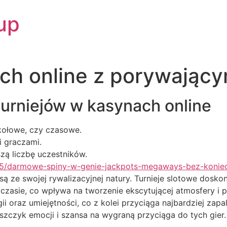
up
ach online z porywając
urniejów w kasynach online
kołowe, czy czasowe.
i graczami.
zą liczbę uczestników.
7/15/darmowe-spiny-w-genie-jackpots-megaways-bez-konie
 ze swojej rywalizacyjnej natury. Turnieje slotowe doskona
 czasie, co wpływa na tworzenie ekscytującej atmosfery 
ii oraz umiejętności, co z kolei przyciąga najbardziej zapa
eszczyk emocji i szansa na wygraną przyciąga do tych gier