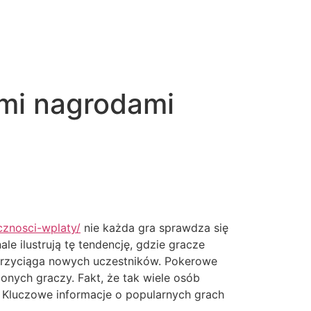
ymi nagrodami
cznosci-wplaty/
nie każda gra sprawdza się
le ilustrują tę tendencję, gdzie gracze
i przyciąga nowych uczestników. Pokerowe
lonych graczy. Fakt, że tak wiele osób
. Kluczowe informacje o popularnych grach