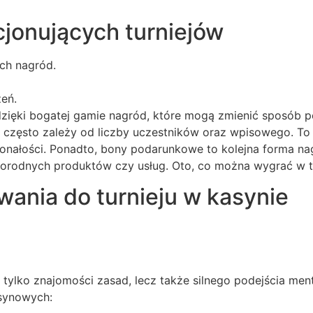
jonujących turniejów
ch nagród.
eń.
zięki bogatej gamie nagród, które mogą zmienić sposób pos
 często zależy od liczby uczestników oraz wpisowego. To
nałości. Ponadto, bony podarunkowe to kolejna forma nag
norodnych produktów czy usług. Oto, co można wygrać w tu
wania do turnieju w kasynie
 tylko znajomości zasad, lecz także silnego podejścia me
synowych: