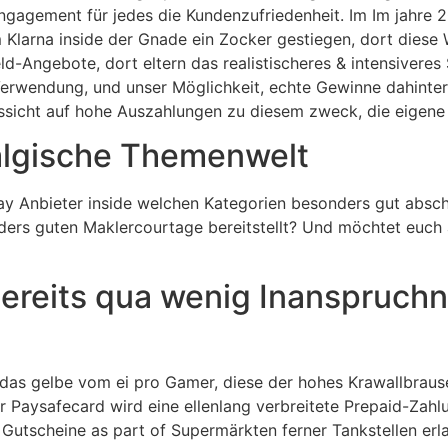
gagement für jedes die Kundenzufriedenheit. Im Im jahre 
 Klarna inside der Gnade ein Zocker gestiegen, dort diese
-Angebote, dort eltern das realistischeres & intensiveres 
 Verwendung, und unser Möglichkeit, echte Gewinne dahinter 
ssicht auf hohe Auszahlungen zu diesem zweck, die eigene 
algische Themenwelt
way Anbieter inside welchen Kategorien besonders gut absc
ders guten Maklercourtage bereitstellt? Und möchtet euc
– Bereits qua wenig Inanspruc
das gelbe vom ei pro Gamer, diese der hohes Krawallbrause
er Paysafecard wird eine ellenlang verbreitete Prepaid-Za
 Gutscheine as part of Supermärkten ferner Tankstellen er