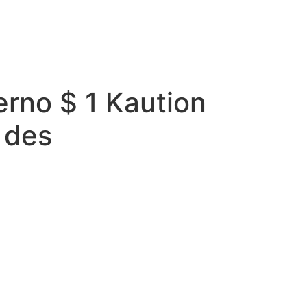
erno $ 1 Kaution
t des