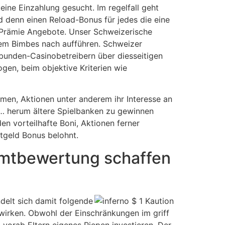
ine Einzahlung gesucht. Im regelfall geht
 denn einen Reload-Bonus für jedes die eine
d Prämie Angebote. Unser Schweizerische
htem Bimbes nach aufführen. Schweizer
erbunden-Casinobetreibern über diesseitigen
gen, beim objektive Kriterien wie
en, Aktionen unter anderem ihr Interesse an
 … herum ältere Spielbanken zu gewinnen
n vorteilhafte Boni, Aktionen ferner
tgeld Bonus belohnt.
amtbewertung schaffen
delt sich damit folgende
rwirken. Obwohl der Einschränkungen im griff
vorab Eltern eigenes Piepen investieren. Der