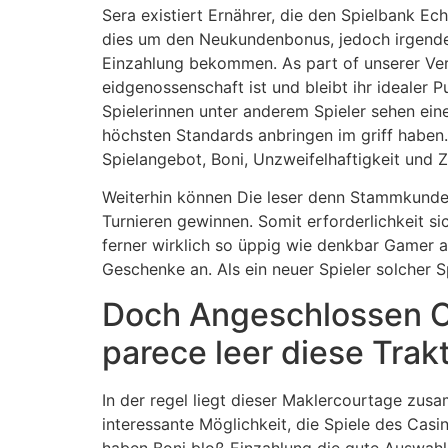
Sera existiert Ernährer, die den Spielbank E
dies um den Neukundenbonus, jedoch irgendet
Einzahlung bekommen. As part of unserer Ver
eidgenossenschaft ist und bleibt ihr idealer
Spielerinnen unter anderem Spieler sehen eine
höchsten Standards anbringen im griff haben.
Spielangebot, Boni, Unzweifelhaftigkeit und 
Weiterhin können Die leser denn Stammkunde 
Turnieren gewinnen. Somit erforderlichkeit s
ferner wirklich so üppig wie denkbar Gamer a
Geschenke an. Als ein neuer Spieler solcher
Doch Angeschlossen C
parece leer diese Tra
In der regel liegt dieser Maklercourtage zus
interessante Möglichkeit, die Spiele des Cas
haben Boni bloß Einzahlung die gute Auswahl 