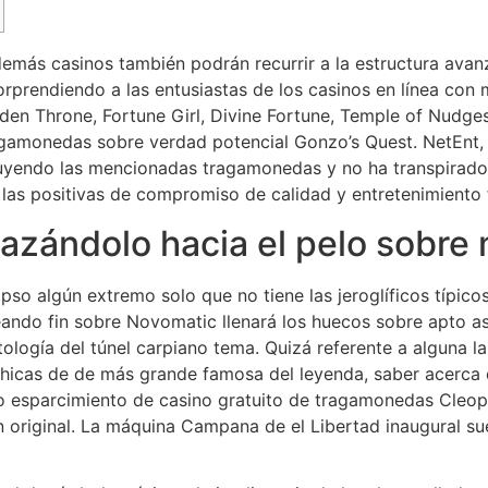
demás casinos también podrán recurrir a la estructura avan
orprendiendo a las entusiastas de los casinos en línea co
n Throne, Fortune Girl, Divine Fortune, Temple of Nudges,
ragamonedas sobre verdad potencial Gonzo’s Quest. NetEnt
luyendo las mencionadas tragamonedas y no ha transpirado 
 las positivas de compromiso de calidad y entretenimiento 
azándolo hacia el pelo sobre 
pso algún extremo solo que no tiene las jeroglíficos tí­pic
eando fin sobre Novomatic llenará los huecos sobre apto as
ologí­a del túnel carpiano tema. Quizá referente a alguna l
 chicas de de más grande famosa del leyenda, saber acer
o esparcimiento de casino gratuito de tragamonedas Cleopat
 original. La máquina Campana de el Libertad inaugural sue