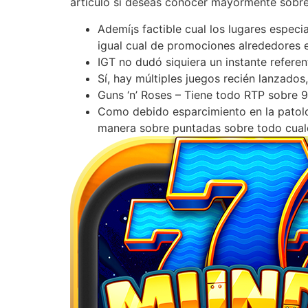
artículo si deseas conocer mayormente sobre 
Ademí¡s factible cual los lugares especi
igual cual de promociones alrededores e
IGT no dudó siquiera un instante refere
Sí, hay múltiples juegos recién lanzados
Guns ‘n’ Roses – Tiene todo RTP sobre 9
Como debido esparcimiento en la patolog
manera sobre puntadas sobre todo cualq