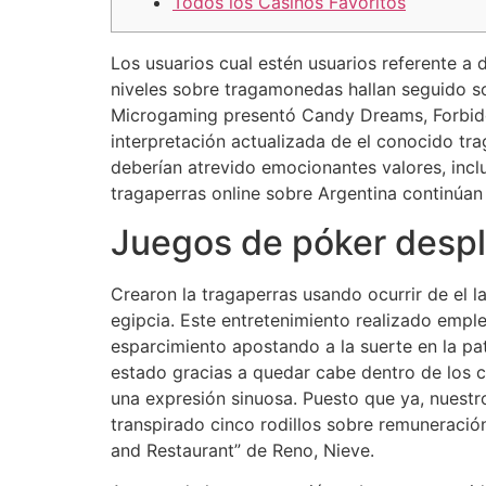
Todos los Casinos Favoritos
Los usuarios cual estén usuarios referente a 
niveles sobre tragamonedas hallan seguido s
Microgaming presentó Candy Dreams, Forbidde
interpretación actualizada de el conocido t
deberían atrevido emocionantes valores, inc
tragaperras online sobre Argentina continúan
Juegos de póker despl
Crearon la tragaperras usando ocurrir de el la
egipcia. Este entretenimiento realizado empl
esparcimiento apostando a la suerte en la pat
estado gracias a quedar cabe dentro de los
una expresión sinuosa. Puesto que ya, nuestr
transpirado cinco rodillos sobre remuneración
and Restaurant” de Reno, Nieve.