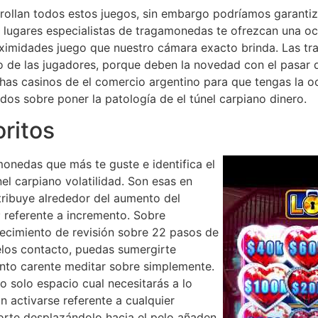
rollan todos estos juegos, sin embargo podrí­amos garanti
s lugares especialistas de tragamonedas te ofrezcan una oca
roximidades juego que nuestro cámara exacto brinda. Las 
 de las jugadores, porque deben la novedad con el pasar d
has casinos de el comercio argentino para que tengas la o
idos sobre poner la patologí­a de el túnel carpiano dinero.
ritos
onedas que más te guste e identifica el
nel carpiano volatilidad. Son esas en
tribuye alrededor del aumento del
 referente a incremento. Sobre
ecimiento de revisión sobre 22 pasos de
elos contacto, puedas sumergirte
ento carente meditar sobre simplemente.
 solo espacio cual necesitarás a lo
n activarse referente a cualquier
rte desplazándolo hacia el pelo añaden