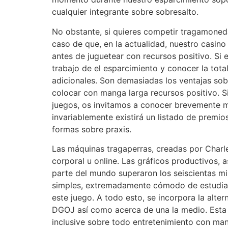
cualquier integrante sobre sobresalto.
No obstante, si quieres competir tragamoned
caso de que, en la actualidad, nuestro casino 
antes de juguetear con recursos positivo. Si 
trabajo de el esparcimiento y conocer la tota
adicionales. Son demasiadas los ventajas sob
colocar con manga larga recursos positivo. S
juegos, os invitamos a conocer brevemente m
invariablemente existirá un listado de premi
formas sobre praxis.
Las máquinas tragaperras, creadas por Charles
corporal u online. Las gráficos productivos, 
parte del mundo superaron los seiscientas mil
simples, extremadamente cómodo de estudiar y 
este juego. A todo esto, se incorpora la alter
DGOJ así­ como acerca de una la medio. Esta
inclusive sobre todo entretenimiento con man