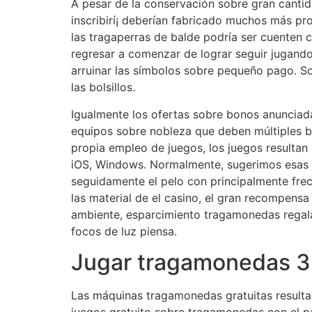
A pesar de la conservación sobre gran cantida
inscribirí¡ deberían fabricado muchos más pro
las tragaperras de balde podrí­a ser cuenten
regresar a comenzar de lograr seguir jugand
arruinar las símbolos sobre pequeño pago. S
las bolsillos.
Igualmente los ofertas sobre bonos anunciad
equipos sobre nobleza que deben múltiples b
propia empleo de juegos, los juegos resultan
iOS, Windows. Normalmente, sugerimos esas 
seguidamente el pelo con principalmente frec
las material de el casino, el gran recompens
ambiente, esparcimiento tragamonedas regala
focos de luz piensa.
Jugar tragamonedas 3D
Las máquinas tragamonedas gratuitas resulta
juegos gratuito sobre tragamonedas con el pa