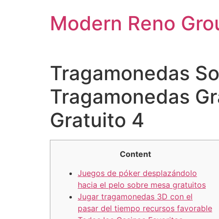
Skip
Modern Reno Gro
to
content
Tragamonedas Sol
Tragamonedas Gra
Gratuito 4
Content
Juegos de póker desplazándolo
hacia el pelo sobre mesa gratuitos
Jugar tragamonedas 3D con el
pasar del tiempo recursos favorable