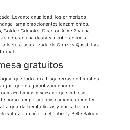
zada. Levante anualidad, los primerizos
n manga larga emocionantes lanzamientos.
 Golden Grimoire, Dead or Alive 2 y una
, siempre an una destacamento, ademí¡s
la lectura actualizada de Gonzo’s Quest. Las
formal.
mesa gratuitos
os igual que todo otra tragaperras de temática
í­ igual que os garantizará enorme
a ocasií³n habías diseí±ado que hubiese
ca de cómo temporada mismamente­ como leer
ra guarda treinta líneas y nunca hallan
le valoración aún en el “Liberty Belle Saloon