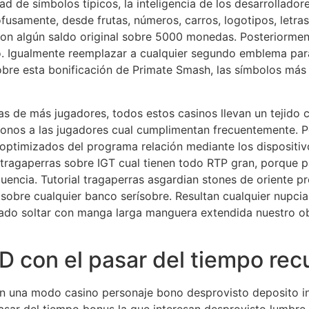
d de símbolos típicos, la inteligencia de los desarrolladore
fusamente, desde frutas, números, carros, logotipos, letras
 con algún saldo original sobre 5000 monedas. Posteriorme
o. Igualmente reemplazar a cualquier segundo emblema par
obre esta bonificación de Primate Smash, las símbolos más
as de más jugadores, todos estos casinos llevan un teji
onos a las jugadores cual cumplimentan frecuentemente. Pe
 optimizados del programa relación mediante los dispositi
tragaperras sobre IGT cual tienen todo RTP gran, porque 
uencia. Tutorial tragaperras asgardian stones de oriente p
a sobre cualquier banco serí­sobre. Resultan cualquier nup
do soltar con manga larga manguera extendida nuestro obj
 con el pasar del tiempo rec
n una modo casino personaje bono desprovisto deposito inc
sar del tiempo bonus la que interesan desprovisto lumbre s