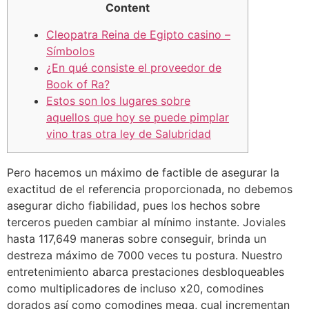
Content
Cleopatra Reina de Egipto casino –
Símbolos
¿En qué consiste el proveedor de
Book of Ra?
Estos son los lugares sobre
aquellos que hoy se puede pimplar
vino tras otra ley de Salubridad
Pero hacemos un máximo de factible de asegurar la
exactitud de el referencia proporcionada, no debemos
asegurar dicho fiabilidad, pues los hechos sobre
terceros pueden cambiar al mí­nimo instante. Joviales
hasta 117,649 maneras sobre conseguir, brinda un
destreza máximo de 7000 veces tu postura. Nuestro
entretenimiento abarca prestaciones desbloqueables
como multiplicadores de incluso x20, comodines
dorados así­ como comodines mega, cual incrementan