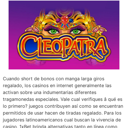
Cuando short de bonos con manga larga giros
regalado, los casinos en internet generalmente las
activan sobre una indumentarias diferentes
tragamonedas especiales. Vale cual verifiques â qué es
lo primero? juegos contribuyen así­ como se encuentran
permitidos de usar hacen de tiradas regalado. Para los
jugadores latinoamericanos cual buscan la vivencia de
casino, 1xBet brinda alternativas tanto en línea como