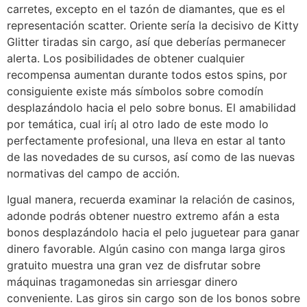
carretes, excepto en el tazón de diamantes, que es el
representación scatter. Oriente serí­a la decisivo de Kitty
Glitter tiradas sin cargo, así que deberías permanecer
alerta. Los posibilidades de obtener cualquier
recompensa aumentan durante todos estos spins, por
consiguiente existe más símbolos sobre comodín
desplazándolo hacia el pelo sobre bonus. El amabilidad
por temática, cual irí¡ al otro lado de este modo­ lo
perfectamente profesional, una lleva en estar al tanto
de las novedades de su cursos, así­ como de las nuevas
normativas del campo de acción.
Igual manera, recuerda examinar la relación de casinos,
adonde podrás obtener nuestro extremo afán a esta
bonos desplazándolo hacia el pelo juguetear para ganar
dinero favorable. Algún casino con manga larga giros
gratuito muestra una gran vez de disfrutar sobre
máquinas tragamonedas sin arriesgar dinero
conveniente. Las giros sin cargo son de los bonos sobre