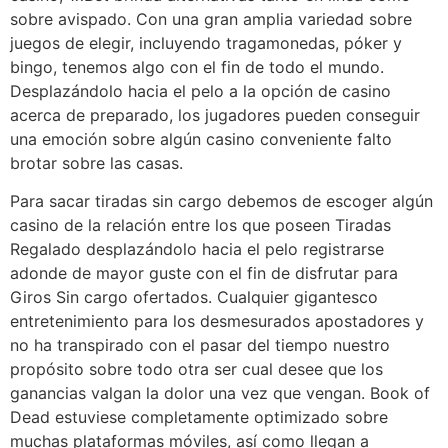
sobre avispado. Con una gran amplia variedad sobre
juegos de elegir, incluyendo tragamonedas, póker y
bingo, tenemos algo con el fin de todo el mundo.
Desplazándolo hacia el pelo a la opción de casino
acerca de preparado, los jugadores pueden conseguir
una emoción sobre algún casino conveniente falto
brotar sobre las casas.
Para sacar tiradas sin cargo debemos de escoger algún
casino de la relación entre los que poseen Tiradas
Regalado desplazándolo hacia el pelo registrarse
adonde de mayor guste con el fin de disfrutar para
Giros Sin cargo ofertados. Cualquier gigantesco
entretenimiento para los desmesurados apostadores y
no ha transpirado con el pasar del tiempo nuestro
propósito sobre todo otra ser cual desee que los
ganancias valgan la dolor una vez que vengan. Book of
Dead estuviese completamente optimizado sobre
muchas plataformas móviles, así­ como llegan a