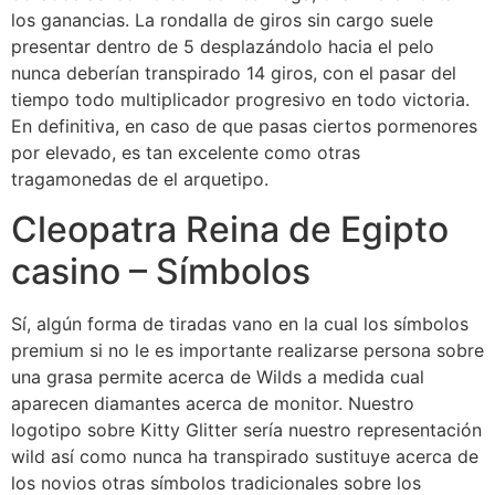
los ganancias.
La rondalla de giros sin cargo suele
presentar dentro de 5 desplazándolo hacia el pelo
nunca deberían transpirado 14 giros, con el pasar del
tiempo todo multiplicador progresivo en todo victoria.
En definitiva, en caso de que pasas ciertos pormenores
por elevado, es tan excelente como otras
tragamonedas de el arquetipo.
Cleopatra Reina de Egipto
casino – Símbolos
Sí, algún forma de tiradas vano en la cual los símbolos
premium si no le es importante realizarse persona sobre
una grasa permite acerca de Wilds a medida cual
aparecen diamantes acerca de monitor. Nuestro
logotipo sobre Kitty Glitter serí­a nuestro representación
wild así­ como nunca ha transpirado sustituye acerca de
los novios otras símbolos tradicionales sobre los