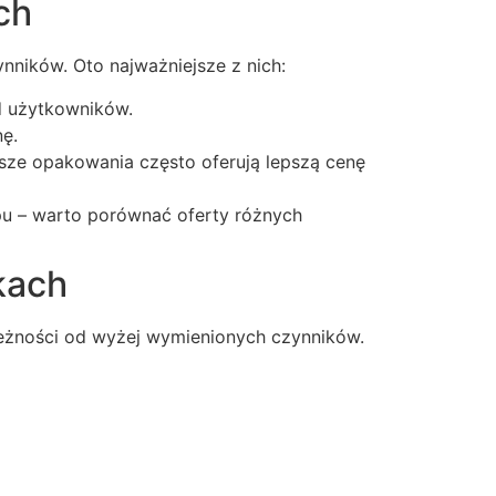
ch
nników. Oto najważniejsze z nich:
d użytkowników.
nę.
ksze opakowania często oferują lepszą cenę
pu – warto porównać oferty różnych
kach
leżności od wyżej wymienionych czynników.