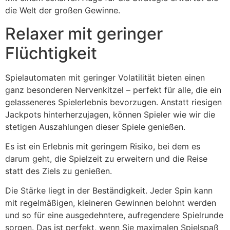
die Welt der großen Gewinne.
Relaxer mit geringer
Flüchtigkeit
Spielautomaten mit geringer Volatilität bieten einen
ganz besonderen Nervenkitzel – perfekt für alle, die ein
gelasseneres Spielerlebnis bevorzugen. Anstatt riesigen
Jackpots hinterherzujagen, können Spieler wie wir die
stetigen Auszahlungen dieser Spiele genießen.
Es ist ein Erlebnis mit geringem Risiko, bei dem es
darum geht, die Spielzeit zu erweitern und die Reise
statt des Ziels zu genießen.
Die Stärke liegt in der Beständigkeit. Jeder Spin kann
mit regelmäßigen, kleineren Gewinnen belohnt werden
und so für eine ausgedehntere, aufregendere Spielrunde
sorgen. Das ist perfekt, wenn Sie maximalen Spielspaß