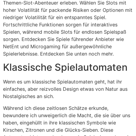
Themen-Slot-Abenteuer erleben. Wählen Sie Slots mit
hoher Volatilität für packende Risiken oder Optionen mit
niedriger Volatilität für ein entspanntes Spiel.
Fortschrittliche Funktionen sorgen für interaktives
Spielen, während mobile Slots für endlosen Spielspaß
sorgen. Entdecken Sie Spiele führender Anbieter wie
NetEnt und Microgaming für außergewöhnliche
Spielerlebnisse. Entdecken Sie unten noch mehr.
Klassische Spielautomaten
Wenn es um klassische Spielautomaten geht, hat ihr
einfaches, aber reizvolles Design etwas von Natur aus
Nostalgisches an sich.
Während ich diese zeitlosen Schätze erkunde,
bewundere ich unweigerlich die Macht, die sie über uns
haben, eingehüllt in ihre klassischen Symbole wie
Kirschen, Zitronen und die Glücks-Sieben. Diese