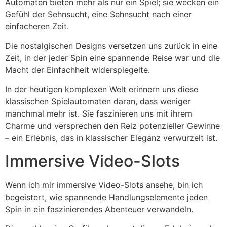
Automaten bieten mehr als nur ein Spiel; sie wecken ein
Gefühl der Sehnsucht, eine Sehnsucht nach einer
einfacheren Zeit.
Die nostalgischen Designs versetzen uns zurück in eine
Zeit, in der jeder Spin eine spannende Reise war und die
Macht der Einfachheit widerspiegelte.
In der heutigen komplexen Welt erinnern uns diese
klassischen Spielautomaten daran, dass weniger
manchmal mehr ist. Sie faszinieren uns mit ihrem
Charme und versprechen den Reiz potenzieller Gewinne
– ein Erlebnis, das in klassischer Eleganz verwurzelt ist.
Immersive Video-Slots
Wenn ich mir immersive Video-Slots ansehe, bin ich
begeistert, wie spannende Handlungselemente jeden
Spin in ein faszinierendes Abenteuer verwandeln.