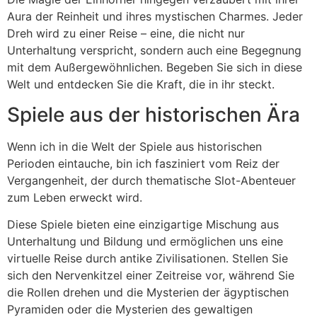
Aura der Reinheit und ihres mystischen Charmes. Jeder
Dreh wird zu einer Reise – eine, die nicht nur
Unterhaltung verspricht, sondern auch eine Begegnung
mit dem Außergewöhnlichen. Begeben Sie sich in diese
Welt und entdecken Sie die Kraft, die in ihr steckt.
Spiele aus der historischen Ära
Wenn ich in die Welt der Spiele aus historischen
Perioden eintauche, bin ich fasziniert vom Reiz der
Vergangenheit, der durch thematische Slot-Abenteuer
zum Leben erweckt wird.
Diese Spiele bieten eine einzigartige Mischung aus
Unterhaltung und Bildung und ermöglichen uns eine
virtuelle Reise durch antike Zivilisationen. Stellen Sie
sich den Nervenkitzel einer Zeitreise vor, während Sie
die Rollen drehen und die Mysterien der ägyptischen
Pyramiden oder die Mysterien des gewaltigen