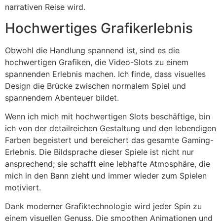
narrativen Reise wird.
Hochwertiges Grafikerlebnis
Obwohl die Handlung spannend ist, sind es die
hochwertigen Grafiken, die Video-Slots zu einem
spannenden Erlebnis machen. Ich finde, dass visuelles
Design die Brücke zwischen normalem Spiel und
spannendem Abenteuer bildet.
Wenn ich mich mit hochwertigen Slots beschäftige, bin
ich von der detailreichen Gestaltung und den lebendigen
Farben begeistert und bereichert das gesamte Gaming-
Erlebnis. Die Bildsprache dieser Spiele ist nicht nur
ansprechend; sie schafft eine lebhafte Atmosphäre, die
mich in den Bann zieht und immer wieder zum Spielen
motiviert.
Dank moderner Grafiktechnologie wird jeder Spin zu
einem visuellen Genuss. Die smoothen Animationen und