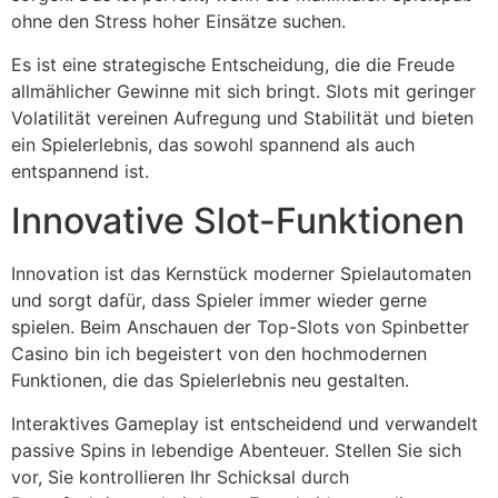
ohne den Stress hoher Einsätze suchen.
Es ist eine strategische Entscheidung, die die Freude
allmählicher Gewinne mit sich bringt. Slots mit geringer
Volatilität vereinen Aufregung und Stabilität und bieten
ein Spielerlebnis, das sowohl spannend als auch
entspannend ist.
Innovative Slot-Funktionen
Innovation ist das Kernstück moderner Spielautomaten
und sorgt dafür, dass Spieler immer wieder gerne
spielen. Beim Anschauen der Top-Slots von Spinbetter
Casino bin ich begeistert von den hochmodernen
Funktionen, die das Spielerlebnis neu gestalten.
Interaktives Gameplay ist entscheidend und verwandelt
passive Spins in lebendige Abenteuer. Stellen Sie sich
vor, Sie kontrollieren Ihr Schicksal durch