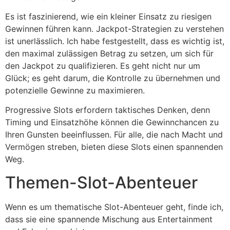
Es ist faszinierend, wie ein kleiner Einsatz zu riesigen
Gewinnen führen kann. Jackpot-Strategien zu verstehen
ist unerlässlich. Ich habe festgestellt, dass es wichtig ist,
den maximal zulässigen Betrag zu setzen, um sich für
den Jackpot zu qualifizieren. Es geht nicht nur um
Glück; es geht darum, die Kontrolle zu übernehmen und
potenzielle Gewinne zu maximieren.
Progressive Slots erfordern taktisches Denken, denn
Timing und Einsatzhöhe können die Gewinnchancen zu
Ihren Gunsten beeinflussen. Für alle, die nach Macht und
Vermögen streben, bieten diese Slots einen spannenden
Weg.
Themen-Slot-Abenteuer
Wenn es um thematische Slot-Abenteuer geht, finde ich,
dass sie eine spannende Mischung aus Entertainment