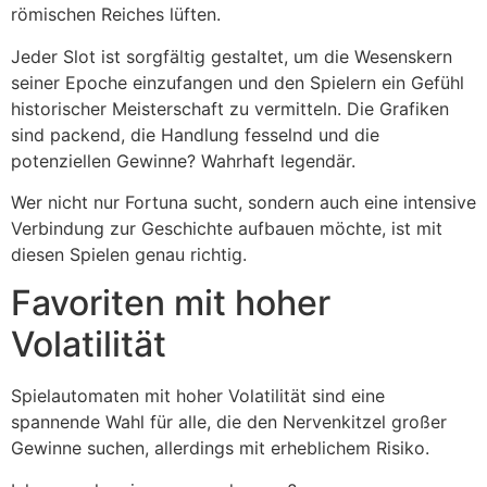
römischen Reiches lüften.
Jeder Slot ist sorgfältig gestaltet, um die Wesenskern
seiner Epoche einzufangen und den Spielern ein Gefühl
historischer Meisterschaft zu vermitteln. Die Grafiken
sind packend, die Handlung fesselnd und die
potenziellen Gewinne? Wahrhaft legendär.
Wer nicht nur Fortuna sucht, sondern auch eine intensive
Verbindung zur Geschichte aufbauen möchte, ist mit
diesen Spielen genau richtig.
Favoriten mit hoher
Volatilität
Spielautomaten mit hoher Volatilität sind eine
spannende Wahl für alle, die den Nervenkitzel großer
Gewinne suchen, allerdings mit erheblichem Risiko.