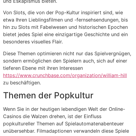
und Eskapismus bieten.
Von Slots, die von der Pop-Kultur inspiriert sind, wie
etwa Ihren Lieblingsfilmen und -fernsehsendungen, bis
hin zu Slots mit Fabelwesen und historischen Epochen
bietet jedes Spiel eine einzigartige Geschichte und ein
besonderes visuelles Flair.
Diese Themen optimieren nicht nur das Spielvergnügen,
sondern ermöglichen den Spielern auch, sich auf einer
tieferen Ebene mit ihren Interessen
https://www.crunchbase.com/organization/william-hill
zu beschäftigen.
Themen der Popkultur
Wenn Sie in der heutigen lebendigen Welt der Online-
Casinos die Walzen drehen, ist der Einfluss
popkultureller Themen auf Spielautomatenabenteuer
unübersehbar. Filmadaptionen verwandeln diese Spiele