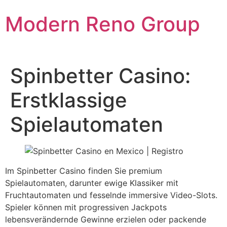
Skip
Modern Reno Group
to
content
Spinbetter Casino:
Erstklassige
Spielautomaten
Im Spinbetter Casino finden Sie premium
Spielautomaten, darunter ewige Klassiker mit
Fruchtautomaten und fesselnde immersive Video-Slots.
Spieler können mit progressiven Jackpots
lebensverändernde Gewinne erzielen oder packende