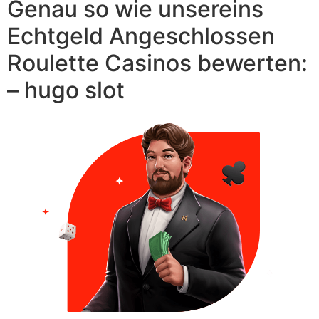
Genau so wie unsereins
Echtgeld Angeschlossen
Roulette Casinos bewerten:
– hugo slot