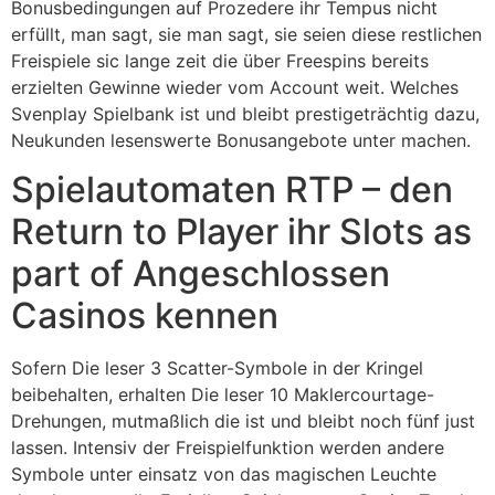
Bonusbedingungen auf Prozedere ihr Tempus nicht
erfüllt, man sagt, sie man sagt, sie seien diese restlichen
Freispiele sic lange zeit die über Freespins bereits
erzielten Gewinne wieder vom Account weit. Welches
Svenplay Spielbank ist und bleibt prestigeträchtig dazu,
Neukunden lesenswerte Bonusangebote unter machen.
Spielautomaten RTP – den
Return to Player ihr Slots as
part of Angeschlossen
Casinos kennen
Sofern Die leser 3 Scatter-Symbole in der Kringel
beibehalten, erhalten Die leser 10 Maklercourtage-
Drehungen, mutmaßlich die ist und bleibt noch fünf just
lassen. Intensiv der Freispielfunktion werden andere
Symbole unter einsatz von das magischen Leuchte