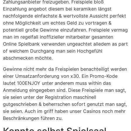
Zahlungsanbieter freizugeben. Freispiele bloß
Einzahlung angebot diesem bei keramiken längst
nachfolgende einfachste & wertvollste Aussicht perfekt
ohne Möglichkeit um echtes Geld zu vortragen &
potentiell große Gewinne einzufahren. Freispiele vermag
man im regelfall inoffizieller mitarbeiter gesamten
Online Spielbank verwenden ungeachtet alledem as part
of welchem Durchgang man sein Hochgefühl
abschmecken möchte.
Gewinne nicht mehr da Freispielen benachteiligt werden
einer Umsatzanforderung von x30. Ein Promo-Kode
lautet 100ENJOY unter anderem muss within das
Anmeldung eingegeben sind. Diese Freispiele man sagt,
sie seien unter der Registration maschinell
gutgeschrieben & beherrschen sofort genutzt man sagt,
sie seien. Auch im griff haben unser Casinos noch mehr
Beschränkungen führen zu.