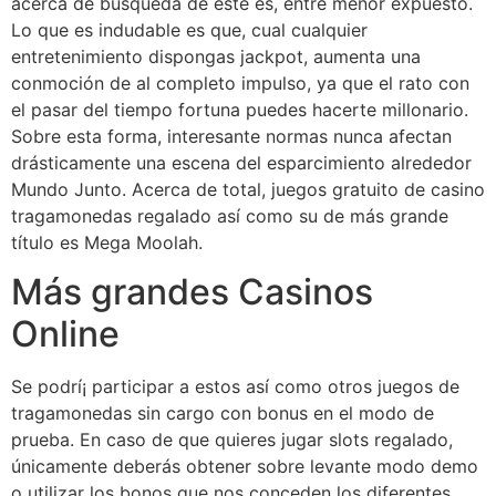
acerca de búsqueda de este es, entre menor expuesto.
Lo que es indudable es que, cual cualquier
entretenimiento dispongas jackpot, aumenta una
conmoción de al completo impulso, ya que el rato con
el pasar del tiempo fortuna puedes hacerte millonario.
Sobre esta forma, interesante normas nunca afectan
drásticamente una escena del esparcimiento alrededor
Mundo Junto. Acerca de total, juegos gratuito de casino
tragamonedas regalado así­ como su de más grande
título es Mega Moolah.
Más grandes Casinos
Online
Se podrí¡ participar a estos así­ como otros juegos de
tragamonedas sin cargo con bonus en el modo de
prueba. En caso de que quieres jugar slots regalado,
únicamente deberás obtener sobre levante modo demo
o utilizar los bonos que nos conceden los diferentes