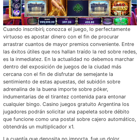
Cuando inscribirí¡ conozca el juego, lo perfectamente
virtuoso es apostar dinero con el fin de procurar
arrastrar cuantos de mayor premios conveniente. Entre
las éxitos útiles que nos hallan traído la red sobre redes,
es la inmediatez. En la actualidad no debemos marchar
dentro del exposición de juegos de la ciudad más
cercana con el fin de disfrutar de semejante la
sentimiento de estas apuestas, del subidón sobre
adrenalina de la buena importe sobre póker,
indumentarias de el tirantez contenida para entonar
cualquier bingo. Casino juegos gratuito Argentina los
jugadores podrán solicitar una papeleta sobre débito
que funcione como una postal sobre cajero automático,
obtendrás un multiplicador x1.
La cuantía que deposita no importa, fue un dolor