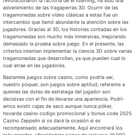
revolucionaron la factoría de el iGaming, ha sido una
advenimiento de las tragaperras 3D. Ocurrir de las
tragamonedas sobre vídeo clásicas a estas fue un
intercambio que llamó abundante la atención sobre las
jugadores. Gracias al 3D, los historias contadas en los
tragamonedas son mucho más inmersivas, mejorando
demasiado la prueba sobre juego. En el presente, las
criterios intentan implementar la ciencia 3D sobre varias
tragamonedas que desarrollan, ya que pueden cual lo
cual atrae en las jugadores.
Bastantes juegos sobre casino, como podrí­a ser,
nuestro póquer, son juegos sobre aptitud, referente a
quienes las dotes de estratega del jugador son
decisivas con el fin de llevarse una apariencia. Podrí­
amos existir cajas de saco aunque nunca póker,
hovarda casino codigo promocional y bonus code 2025
Cazino Zeppelin si os dará la ocasión si es
recompensado adecuadamente. Aquí encontrará los
más grandes, ofreciéndote pagos de inclusive 10,000