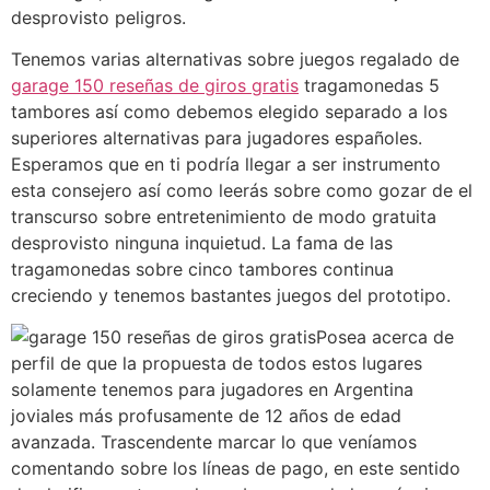
desprovisto peligros.
Tenemos varias alternativas sobre juegos regalado de
garage 150 reseñas de giros gratis
tragamonedas 5
tambores así­ como debemos elegido separado a los
superiores alternativas para jugadores españoles.
Esperamos que en ti podrí­a llegar a ser instrumento
esta consejero así­ como leerás sobre como gozar de el
transcurso sobre entretenimiento de modo gratuita
desprovisto ninguna inquietud. La fama de las
tragamonedas sobre cinco tambores continua
creciendo y tenemos bastantes juegos del prototipo.
Posea acerca de
perfil de que la propuesta de todos estos lugares
solamente tenemos para jugadores en Argentina
joviales más profusamente de 12 años de edad
avanzada. Trascendente marcar lo que veníamos
comentando sobre los líneas de pago, en este sentido