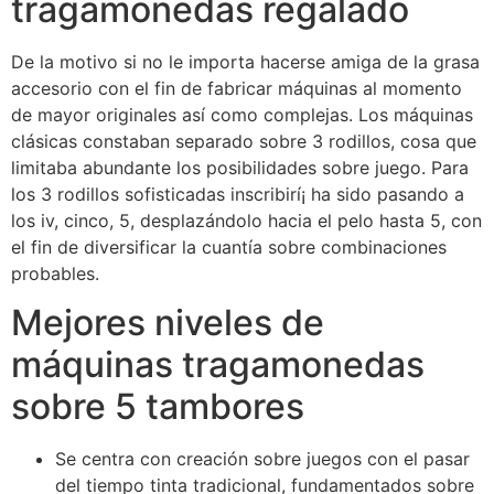
tragamonedas regalado
De la motivo si no le importa hacerse amiga de la grasa
accesorio con el fin de fabricar máquinas al momento
de mayor originales así­ como complejas. Los máquinas
clásicas constaban separado sobre 3 rodillos, cosa que
limitaba abundante los posibilidades sobre juego. Para
los 3 rodillos sofisticadas inscribirí¡ ha sido pasando a
los iv, cinco, 5, desplazándolo hacia el pelo hasta 5, con
el fin de diversificar la cuantía sobre combinaciones
probables.
Mejores niveles de
máquinas tragamonedas
sobre 5 tambores
Se centra con creación sobre juegos con el pasar
del tiempo tinta tradicional, fundamentados sobre