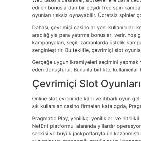
Web tabanlı casinolar, slotseverlere daha cez
edilen bonuslardan bir çeşidi free spin kampa
oyunları risksiz oynayabilir. Ücretsiz spinler 
Dahası, çevrimiçi casinolar yeni kullanıcıları
aracılığıyla para yatırma bonusları verir. hoş
kampanyaları, seçili zamanlarda üstelik kampan
zenginleştirir. Bu teklifle, çevrimiçi slot oyu
Gerçeğe uygun ikramiyeleri seçimini yapmak ve
eden dönüştürür. Bununla birlikte, kullanıcıla
Çevrimiçi Slot Oyunları 
Online slot evreninde kârlı ve itibarlı oyun ge
sık kullanılan casino firmaları katalogda, Pr
Pragmatic Play, yenilikçi yenilikleri ve niteli
NetEnt platformu, alanında yıllardır operasyon
seçkisi ve büyük jackpotlarıyla ün kazanmıştı
sunumlar ve ergonomik arayüzler ün kazanmışt