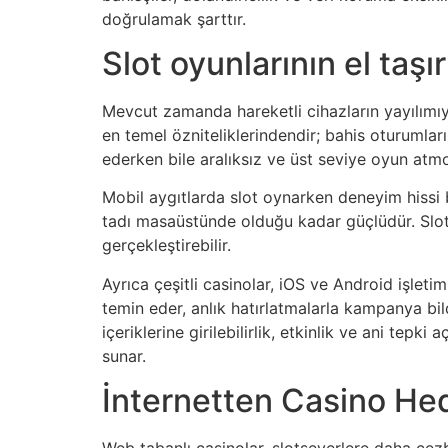
doğrulamak şarttır.
Slot oyunlarının el taş
Mevcut zamanda hareketli cihazların yayılımıyla
en temel özniteliklerindendir; bahis oturumlar
ederken bile aralıksız ve üst seviye oyun atmo
Mobil aygıtlarda slot oynarken deneyim hissi
tadı masaüstünde olduğu kadar güçlüdür. Slot t
gerçekleştirebilir.
Ayrıca çeşitli casinolar, iOS ve Android işleti
temin eder, anlık hatırlatmalarla kampanya bil
içeriklerine girilebilirlik, etkinlik ve ani tep
sunar.
İnternetten Casino Hedi