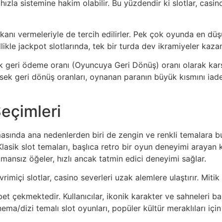
 hızla sistemine hakim olabilir. Bu yüzdendir ki slotlar, casi
mkanı vermeleriyle de tercih edilirler. Pek çok oyunda en düş
ikle jackpot slotlarında, tek bir turda dev ikramiyeler kazanı
k geri ödeme oranı (Oyuncuya Geri Dönüş) oranı olarak karşı
ksek geri dönüş oranları, oynanan paranın büyük kısmını ia
eçimleri
asında ana nedenlerden biri de zengin ve renkli temalara bul
Klasik slot temaları, başlıca retro bir oyun deneyimi arayan k
 zamansız öğeler, hızlı ancak tatmin edici deneyimi sağlar.
içi slotlar, casino severleri uzak alemlere ulaştırır. Mitik Y
bet çekmektedir. Kullanıcılar, ikonik karakter ve sahneleri ba
nema/dizi temalı slot oyunları, popüler kültür meraklıları için 