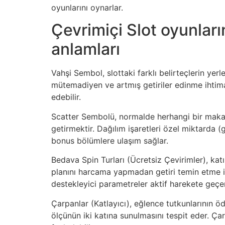
oyunlarını oynarlar.
Çevrimiçi Slot oyunların
anlamları
Vahşi Sembol, slottaki farklı belirteçlerin y
mütemadiyen ve artmış getiriler edinme ihtimal
edebilir.
Scatter Sembolü, normalde herhangi bir makara
getirmektir. Dağılım işaretleri özel miktarda 
bonus bölümlere ulaşım sağlar.
Bedava Spin Turları (Ücretsiz Çevirimler), ka
planını harcama yapmadan getiri temin etme imk
destekleyici parametreler aktif harekete geçer
Çarpanlar (Katlayıcı), eğlence tutkunlarının ödü
ölçünün iki katına sunulmasını tespit eder. Ç