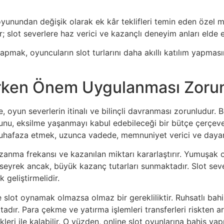
yunundan değişik olarak ek kâr teklifleri temin eden özel mi
 slot severlere haz verici ve kazançlı deneyim anları elde et
mak, oyuncuların slot turlarını daha akıllı katılım yapmas
ürken Önem Uygulanması Zorun
, oyun severlerin itinalı ve bilinçli davranması zorunludur. 
kunu, eksilme yaşanmayı kabul edebileceği bir bütçe çerçevesi
muhafaza etmek, uzunca vadede, memnuniyet verici ve dayanı
zanma frekansı ve kazanılan miktarı kararlaştırır. Yumuşak oy
 seyrek ancak, büyük kazanç tutarları sunmaktadır. Slot seve
geliştirmelidir.
de slot oynamak olmazsa olmaz bir gerekliliktir. Ruhsatlı bahi
tadır. Para çekme ve yatırma işlemleri transferleri riskten ar
likleri ile kalabilir. O yüzden, online slot oyunlarına bahis 