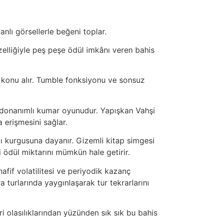
nlı görsellerle beğeni toplar.
zelliğiyle peş peşe ödül imkânı veren bahis
i konu alır. Tumble fonksiyonu ve sonsuz
e donanımlı kumar oyunudur. Yapışkan Vahşi
 erişmesini sağlar.
lı kurgusuna dayanır. Gizemli kitap simgesi
 ödül miktarını mümkün hale getirir.
hafif volatilitesi ve periyodik kazanç
a turlarında yaygınlaşarak tur tekrarlarını
iri olasılıklarından yüzünden sık sık bu bahis