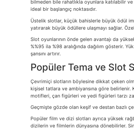
bilmeden bile rahatlıkla oyunlara katılabilir ve
ideal bir başlangıç noktasıdır.
Üstelik slotlar, küçük bahislerle büyük ödül i
yatırarak büyük ödüllere ulaşmayı sağlar. Özell
Slot oyunlarının önde gelen avantajı da yükse
%%95 ila %98 aralığında dağılım gösterir. Yü
şansını artırır.
Popüler Tema ve Slot S
Çevrimiçi slotların böylesine dikkat çeken olm
kişisel tatlara ve ambiyansına göre belirlenir. 
motifleri, çan figürleri ve yedi figürleri tarzı
Geçmişte gözde olan keşif ve destan bazlı çevrim
Popüler film ve dizi slotları ayrıca yüksek rağ
dizilerin ve filmlerin dünyasına dönebilirler. Si