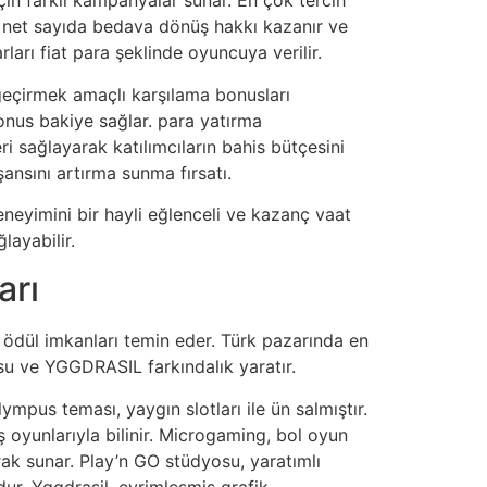
çin farklı kampanyalar sunar. En çok tercih
, net sayıda bedava dönüş hakkı kazanır ve
rları fiat para şeklinde oyuncuya verilir.
 geçirmek amaçlı karşılama bonusları
bonus bakiye sağlar. para yatırma
i sağlayarak katılımcıların bahis bütçesini
ansını artırma sunma fırsatı.
neyimini bir hayli eğlenceli ve kazanç vaat
layabilir.
arı
ük ödül imkanları temin eder. Türk pazarında en
su ve YGGDRASIL farkındalık yaratır.
ympus teması, yaygın slotları ile ün salmıştır.
 oyunlarıyla bilinir. Microgaming, bol oyun
rak sunar. Play’n GO stüdyosu, yaratımlı
r. Yggdrasil, evrimleşmiş grafik