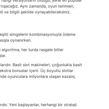
ı, hangi versiyonların olduğu, yerel en popüler
artışacağız. Aynı zamanda, oyun terimleri,
i ve bilgili şekilde oynayabileceksiniz.
 çeşitli simgelerin kombinasyonuyla ödeme
basışla oynanırken.
u algoritma, her turda rasgele bitler
lar.
tlarıdır. Basit slot makineleri, çoğunlukla basit
kstra bonuslar içerir. Üç boyutlu slotlar
sinde oyunculara milyonlara ulaşan kazanç
ır. Yeni başlayanlar, herhangi bir strateji