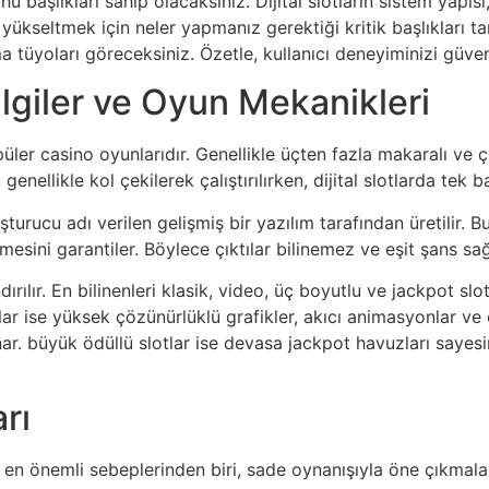
 başlıkları sahip olacaksınız. Dijital slotların sistem yapıs
ı yükseltmek için neler yapmanız gerektiği kritik başlıkları t
 tüyoları göreceksiniz. Özetle, kullanıcı deneyiminizi güvenl
lgiler ve Oyun Mekanikleri
püler casino oyunlarıdır. Genellikle üçten fazla makaralı ve
 genellikle kol çekilerek çalıştırılırken, dijital slotlarda tek 
şturucu adı verilen gelişmiş bir yazılım tarafından üretilir. B
esini garantiler. Böylece çıktılar bilinemez ve eşit şans sağ
ndırılır. En bilinenleri klasik, video, üç boyutlu ve jackpot slo
r ise yüksek çözünürlüklü grafikler, akıcı animasyonlar ve e
nar. büyük ödüllü slotlar ise devasa jackpot havuzları saye
arı
en önemli sebeplerinden biri, sade oynanışıyla öne çıkmalarıd