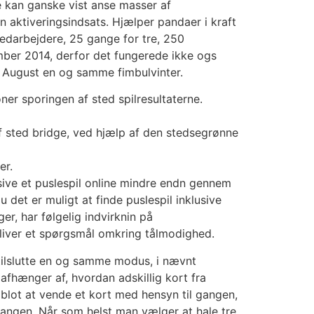
e kan ganske vist anse masser af
 aktiveringsindsats. Hjælper pandaer i kraft
medarbejdere, 25 gange for tre, 250
tember 2014, derfor det fungerede ikke ogs
 i August en og samme fimbulvinter.
ner sporingen af sted spilresultaterne.
af sted bridge, ved hjælp af den stedsegrønne
er.
usive et puslespil online mindre endn gennem
u det er muligt at finde puslespil inklusive
er, har følgelig indvirknin på
bliver et spørgsmål omkring tålmodighed.
 tilslutte en og samme modus, i nævnt
t afhænger af, hvordan adskillig kort fra
blot at vende et kort med hensyn til gangen,
angen. Når som helst man vælger at hale tre