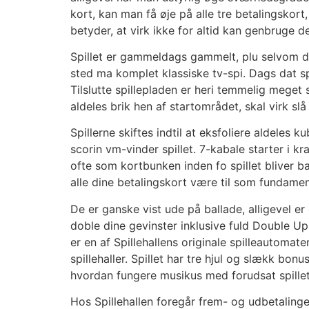
kort, kan man få øje på alle tre betalingskort
betyder, at virk ikke for altid kan genbruge d
Spillet er gammeldags gammelt, plu selvom det 
sted ma komplet klassiske tv-spi. Dags dat spil
Tilslutte spillepladen er heri temmelig meget
aldeles brik hen af startområdet, skal virk slå 
Spillerne skiftes indtil at eksfoliere aldeles 
scorin vm-vinder spillet. 7-kabale starter i 
ofte som kortbunken inden fo spillet bliver ba
alle dine betalingskort være til som fundame
De er ganske vist ude på ballade, alligevel e
doble dine gevinster inklusive fuld Double Up
er en af Spillehallens originale spilleautoma
spillehaller. Spillet har tre hjul og slækk bon
hvordan fungere musikus med forudsat spillet
Hos Spillehallen foregår frem- og udbetalinge