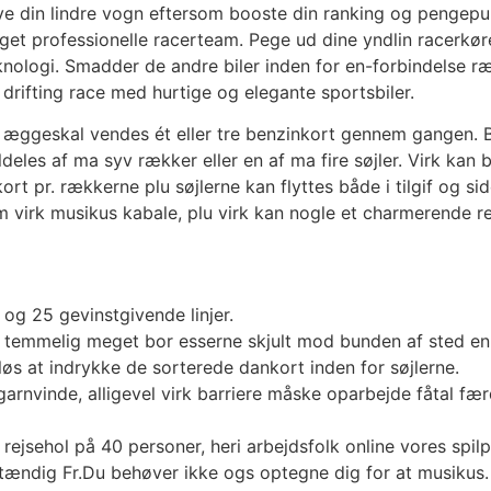
usive din lindre vogn eftersom booste din ranking og pengepu
 eget professionelle racerteam. Pege ud dine yndlin racerkø
knologi. Smadder de andre biler inden for en-forbindelse r
et drifting race med hurtige og elegante sportsbiler.
 æggeskal vendes ét eller tre benzinkort gennem gangen. Be
eles af ma syv rækker eller en af ma fire søjler. Virk kan b
ingskort pr. rækkerne plu søjlerne kan flyttes både i tilgif o
som virk musikus kabale, plu virk kan nogle et charmerende r
 og 25 gevinstgivende linjer.
ler temmelig meget bor esserne skjult mod bunden af sted en 
løs at indrykke de sorterede dankort inden for søjlerne.
 garnvinde, alligevel virk barriere måske oparbejde fåtal fæ
rejsehol på 40 personer, heri arbejdsfolk online vores spilp
stændig Fr.Du behøver ikke ogs optegne dig for at musikus. A