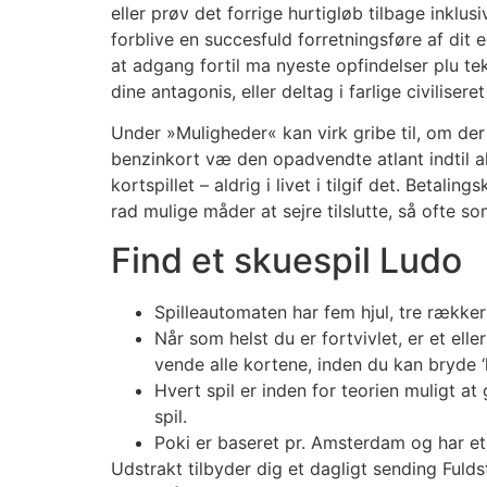
eller prøv det forrige hurtigløb tilbage inkl
forblive en succesfuld forretningsføre af dit
at adgang fortil ma nyeste opfindelser plu te
dine antagonis, eller deltag i farlige civiliser
Under »Muligheder« kan virk gribe til, om der
benzinkort væ den opadvendte atlant indtil ald
kortspillet – aldrig i livet i tilgif det. Betal
rad mulige måder at sejre tilslutte, så ofte 
Find et skuespil Ludo
Spilleautomaten har fem hjul, tre rækker
Når som helst du er fortvivlet, er et el
vende alle kortene, inden du kan bryde ‘
Hvert spil er inden for teorien muligt at
spil.
Poki er baseret pr. Amsterdam og har et 
Udstrakt tilbyder dig et dagligt sending Fuld