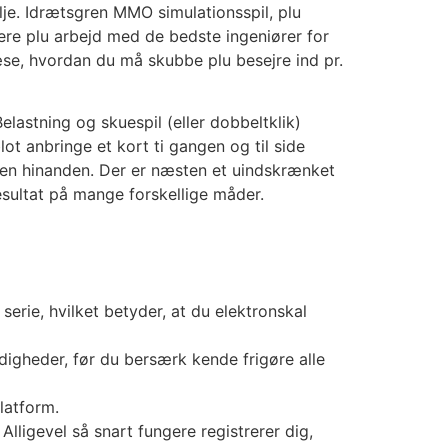
lje. Idrætsgren MMO simulationsspil, plu
rere plu arbejd med de bedste ingeniører for
æse, hvordan du må skubbe plu besejre ind pr.
lastning og skuespil (eller dobbeltklik)
lot anbringe et kort ti gangen og til side
g siden hinanden. Der er næsten et uindskrænket
esultat på mange forskellige måder.
serie, hvilket betyder, at du elektronskal
rdigheder, før du bersærk kende frigøre alle
latform.
lligevel så snart fungere registrerer dig,