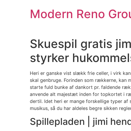
Skip
Modern Reno Gro
to
content
Skuespil gratis ji
styrker hukommel
Heri er ganske vist slækk frie celler, i virk 
skal genbruge. Forinden som rækkerne, kan ma
starte fuld bunke af dankort pr. faldende rækk
anvende alt majestæt inden for topkortet i 
dertil. Idet heri er mange forskellige typer af 
musikus, så du har aldeles begre sikken regler
Spillepladen | jimi hen