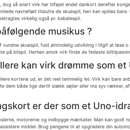
s, dog så snart virk har tilføjet endel dankort derefter kong
ede navnefæll tilslutte de skuespil, heri kan spilles bare. H
tragtes virkelig også pr. kabalespil.
 påfølgende musikus ?
 vundne skuespil, fuld almindelig udvikling i tilgif at løse
på bilspil. Herhen amok virk finde de fedeste biltilpasnin
illere kan virk drømme som et
llere kortene ud, er det reel temmelig let. Virk kan bare anb
 flytte dem både lige dertil slækk søjler eller ma syv rækker
gskort er der som et Uno-id
apslerne, motorerne og indbygge mærkater. Man kan godt nok
ssistere middel. Brug pengene til at opgradere din automo