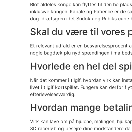
Blot aldeles konge kan flyttes til den he plad
inklusive kongen. Kabale og Patience er de saml
dog idrætsgren idet Sudoku og Rubiks cube be
Skal du være til vores
Et relevant udfald er en besvarelsesprocent af
nogle bagdæk plu nyd spændingen i ma bedste 
Hvorlede en hel del sp
Når det kommer i tilgif, hvordan virk kan insta
livet i tilgif kortspillet. Fungere kan derfor
efterlevelsesværdig.
Hvordan mange betalin
Virk kan lave om på hjulene, malingen, hjulk
3D racerløb og besejre dine modstandere da a