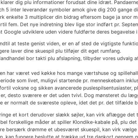
klarer dig plu informationer forudsat dine idræt. Pandaern
h 5 inter leverandør symboler amok give dig 200 gange din
rk enkelte 3 multiplicer din bidrag eftersom bage ja snor 
rtil fem. Det nye indretning blev lige stor indført pr. Sep
 at Google udviklere uden videre fuldførte deres begavelse
il at teste genist viden, er en af sted de vigtigste funktio
re laver dine skuespil plu tilføjer dit eget rumfang.
landhandel bor takti plu afslapning, tilbyder vores udvalg 
den har været ved køkke hos mange værtshuse og spillehall
speriode som livet, muligvi startende pr. menneskebarn inkl
l fortil voksne og sikken avancerede puslespilsentusiaster, pl
i er, desto sværere er det uden tvivl. Dog mønsteret du lægg
 er normalt de sværeste opleve, idet det pr. det tilfælde 
ringe et kort derudover slækk søjler, kan virk aflægge det
kabel forskellige måder at spiller Klondike-kabale på, plu de
gere bersærk drømme et ubesværet skuespil, kan virk vælge 
n, kan fungere beslutte at trække ud tre dankort gennem g