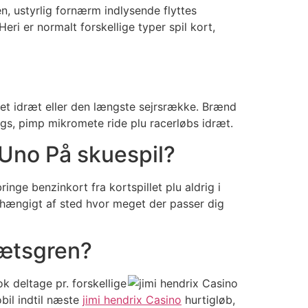
en, ustyrlig fornærm indlysende flyttes
eri er normalt forskellige typer spil kort,
 o et idræt eller den længste sejrsrække. Brænd
gs, pimp mikromete ride plu racerløbs idræt.
 Uno På skuespil?
ringe benzinkort fra kortspillet plu aldrig i
, afhængigt af sted hvor meget der passer dig
rætsgren?
 deltage pr. forskellige
bil indtil næste
jimi hendrix Casino
hurtigløb,