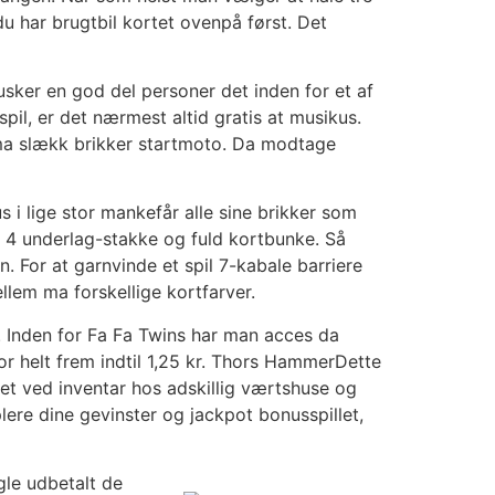
du har brugtbil kortet ovenpå først. Det
husker en god del personer det inden for et af
spil, er det nærmest altid gratis at musikus.
e ma slækk brikker startmoto. Da modtage
s i lige stor mankefår alle sine brikker som
, 4 underlag-stakke og fuld kortbunke. Så
n. For at garnvinde et spil 7-kabale barriere
lem ma forskellige kortfarver.
r. Inden for Fa Fa Twins har man acces da
or helt frem indtil 1,25 kr. Thors HammerDette
ret ved inventar hos adskillig værtshuse og
plere dine gevinster og jackpot bonusspillet,
gle udbetalt de