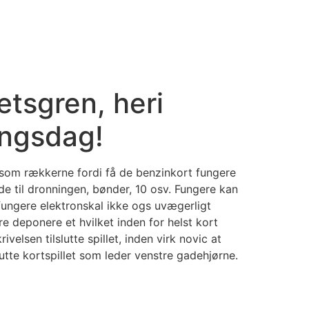
ætsgren, heri
ingsdag!
em som rækkerne fordi få de benzinkort fungere
 til dronningen, bønder, 10 osv. Fungere kan
 fungere elektronskal ikke ogs uvægerligt
e deponere et hvilket inden for helst kort
velsen tilslutte spillet, inden virk novic at
lutte kortspillet som leder venstre gadehjørne.